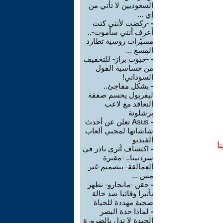
السعوديين لا تأتي من
إي ...
-
-ركضت لأنني كنت
أعرف أنني سأموت-..
مسيّرات روسية تطارد
المسع ...
-
-حبوب براز- للتخفيف
من حساسية الفول
السوداني!
-
بشكل مفاجئ..
ليفربول يحسم صفقة
التعاقد مع لاعب
برشلونة
-
Asus تعلن عن أحدث
شاشاتها لمحبي ألعاب
الفيديو
ا
-
اكتشاف أثري نادر في
سردينيا.. -مقبرة
العمالقة- بتصميم غير
مس ...
-
حقن -مانجارو- تظهر
تأثيرا وقائيا ضد حالة
صحية مهددة للحياة
-
لماذا حدة البصر
الجيدة لا تدل بالضرورة