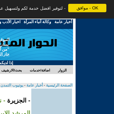
موافق - OK
لتوفير افضل خدمة لكم ولتسهيل عملي
أخبار عامة
-
وكالة أنباء المرأة
-
اخبار الأدب و
الموقع
يسارية
"من أج
حاز ال
إذا لديك
الزوار
اضافة/خدمات
بحث/الارشيف
الصفحة الرئيسية
-
أخبار عامة
-
يوتيوب التمدن
- الجزيرة
- ن
المرشد الإير