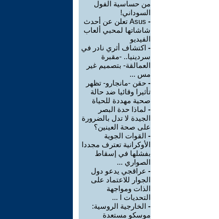
من حساسية الفول
السوداني!
-
Asus تعلن عن أحدث
شاشاتها لمحبي ألعاب
الفيديو
-
اكتشاف أثري نادر في
سردينيا.. -مقبرة
العمالقة- بتصميم غير
مس ...
-
حقن -مانجارو- تظهر
تأثيرا وقائيا ضد حالة
صحية مهددة للحياة
-
لماذا حدة البصر
الجيدة لا تدل بالضرورة
على صحة العينين؟
-
القوات الجوية
الأوكرانية تعترف مجددا
بفشلها في إسقاط
الصواري ...
-
عراقجي يدعو دول
الجوار للاعتماد على
الذات ومواجهة
التحديات ا ...
-
الخارجية الروسية:
موسكو مستعدة