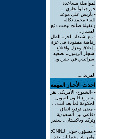
لمواصلة مساعدة
جورجيا وأبخازي ...
-
باريس على موعد
للقاء محمد تكالة
وعقيلة صالح لبحث دفع
المسار ...
-
مع اشتداد الحر.. الظل
رفاهية مفقودة في غزة
-
إغلاق وعزل واقتلاع
أشجار الزيتون.. تصعيد
إسرائيلي في جنين ون
...
المزيد.....
احدث الأخبار المهمة
-
-الشيوخ- الأمريكي يقر
مشروع قانون لتمويل
الحكومة لما بعد انت ...
-
معنى توقيع اتفاق
دفاعي بين السعودية
وتركيا وباكستان.. سفير
أ ...
-
مسؤول حوثي لـCNN:
أوامر شن عمليات ضد