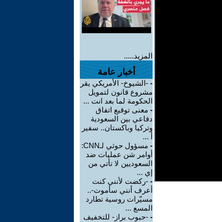
المزيد.....
أخبار عامة
-
-الشيوخ- الأمريكي يقر
مشروع قانون لتمويل
الحكومة لما بعد انت ...
-
معنى توقيع اتفاق
دفاعي بين السعودية
وتركيا وباكستان.. سفير
أ ...
-
مسؤول حوثي لـCNN:
أوامر شن عمليات ضد
السعوديين لا تأتي من
إي ...
-
-ركضت لأنني كنت
أعرف أنني سأموت-..
مسيّرات روسية تطارد
المسع ...
-
-حبوب براز- للتخفيف