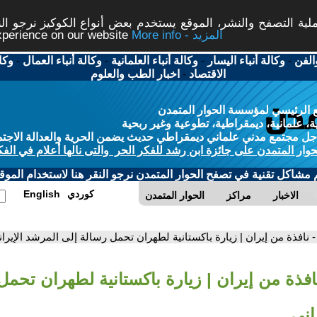
ة التصفح والنشر، الموقع يستخدم بعض أنواع الكوكيز نرجو النق
More info - المزيد
experience on our website
الفن
-
وكالة أنباء اليسار
-
وكالة أنباء العلمانية
-
وكالة أنباء العمال
-
وكا
الاقتصاد
-
اخبار الطب والعلوم
 الرئيسي لمؤسسة الحوار المتمدن
، علمانية، ديمقراطية، تطوعية وغير ربحية
ل مجتمع مدني علماني ديمقراطي حديث يضمن الحرية والعدالة الاجتم
حوار المتمدن على جائزة ابن رشد للفكر الحر والتى نالها أعلام في الفك
م مشاكل تقنية في تصفح الحوار المتمدن نرجو النقر هنا لاستخدام الموقع
كوردي
English
الاخبار
مراكز
الحوار المتمدن
- نافذة من إيران | زيارة باكستانية لطهران تحمل رسالة إلى المرشد الإيرا
افذة من إيران | زيارة باكستانية لطهران تحمل
اني