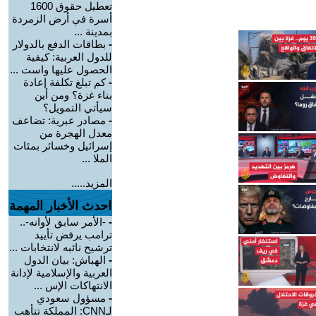
تعطيل حقوق 1600
أسرة في أرض الزمردة
بمدينة ...
-
بطاقات الدفع بالدولار
للدول العربية: كيفية
الحصول عليها واست ...
-
كم تبلغ تكلفة إعادة
بناء غزة؟ ومن أين
سيأتي التمويل؟
-
مصادر عبرية: تضاعف
معدل الهجرة من
إسرائيل وخسائر بمئات
الملا ...
المزيد.....
احدث الأخبار المهمة
-
-الأمر سابق لأوانه-..
ترامب يرفض تأييد
ترشيح نائبه لانتخابات ...
-
الهباش: بيان الدول
العربية والإسلامية لإدانة
الانتهاكات الإس ...
-
مسؤول سعودي
لـCNN: المملكة تتأهب