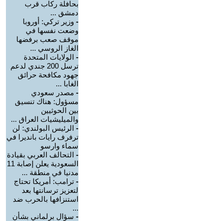
بحافلة ركاب قرب
دمشق ...
-
وزير تركي: أوروبا
وضعت نفسها في
موقف صعب برفضها
الغاز الروسي ...
-
الولايات المتحدة
ترسل 200 جندي لدعم
جهود مكافحة حرائق
الغابا ...
-
مصدر سعودي
مسؤول: هناك تنسيق
بين الحوثيين
والميليشيات العراق ...
-
الرئيس البولندي: لن
ترفرف رايات بانديرا في
سماء وارسو
-
التحالف العربي بقيادة
السعودية يعلن إصابة 11
مدنيا في منطقة ...
-
ترامب: أمريكا تحتاج
لتعزيز ترسانتها بعد
استنزافها بالحرب ضد
...
-
سؤال برلماني بشأن