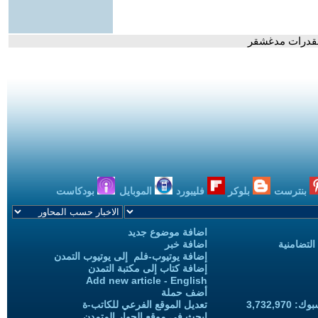
مقدرات مدغشقر
بنترست
بلوكر
فليبورد
الموبايل
بودكاست
اضافة موضوع جديد
التضامنية
اضافة خبر
إضافة يوتيوب-فلم إلى يوتيوب التمدن
إضافة كتاب إلى مكتبة التمدن
Add new article - English
أضف حملة
3,732,97
تعديل الموقع الفرعي للكاتب-ة
ابحث في موقع الحوار المتمدن