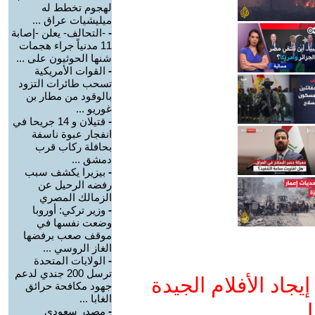
لهجوم تخطط له
ميليشيات عراق ...
-
-التحالف- يعلن -إصابة
11 مدنياً جراء هجمات
شنها الحوثيون على ...
-
القوات الأمريكية
تسحب طائرات التزود
بالوقود من مطار بن
غوريو ...
-
قتيلان و 14 جريحا في
انفجار عبوة ناسفة
بحافلة ركاب قرب
دمشق ...
-
بيزيرا يكشف سبب
رفضه الرحيل عن
الزمالك المصري
-
وزير تركي: أوروبا
وضعت نفسها في
موقف صعب برفضها
الغاز الروسي ...
-
الولايات المتحدة
ترسل 200 جندي لدعم
جاد الأفلام الجيدة
جهود مكافحة حرائق
الغابا ...
ا
-
مصدر سعودي