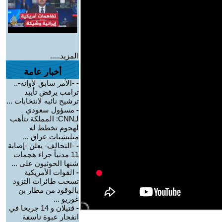
المزيد.....
أخبار عامة
-
-الأمر سابق لأوانه-..
ترامب يرفض تأييد
ترشيح نائبه لانتخابات ...
-
مسؤول سعودي
لـCNN: المملكة تتأهب
لهجوم تخطط له
ميليشيات عراق ...
-
-التحالف- يعلن -إصابة
11 مدنياً جراء هجمات
شنها الحوثيون على ...
-
القوات الأمريكية
تسحب طائرات التزود
بالوقود من مطار بن
غوريو ...
-
قتيلان و 14 جريحا في
انفجار عبوة ناسفة