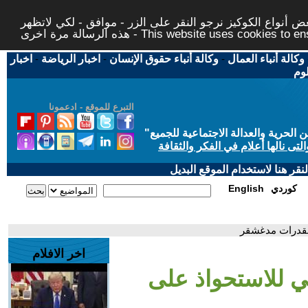
 أنواع الكوكيز نرجو النقر على الزر - موافق - لكي لاتظهر
This website uses cookies to ensure you ge
وكالة أنباء العمال
-
وكالة أنباء حقوق الإنسان
-
اخبار الرياضة
-
اخبار
لوم
التبرع للموقع - ادعمونا
حرية والعدالة الاجتماعية للجميع
"
تى نالها أعلام في الفكر والثقافة
قر هنا لاستخدام الموقع البديل
كوردي
English
مقدرات مدغشقر
اخر الافلام
 للاستحواذ على