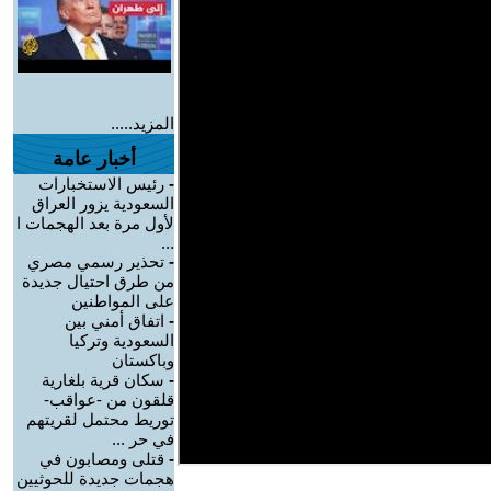
المزيد.....
أخبار عامة
-
رئيس الاستخبارات
السعودية يزور العراق
لأول مرة بعد الهجمات ا
...
-
تحذير رسمي مصري
من طرق احتيال جديدة
على المواطنين
-
اتفاق أمني بين
السعودية وتركيا
وباكستان
-
سكان قرية بلغارية
قلقون من -عواقب-
توريط محتمل لقريتهم
في حر ...
-
قتلى ومصابون في
هجمات جديدة للحوثيين