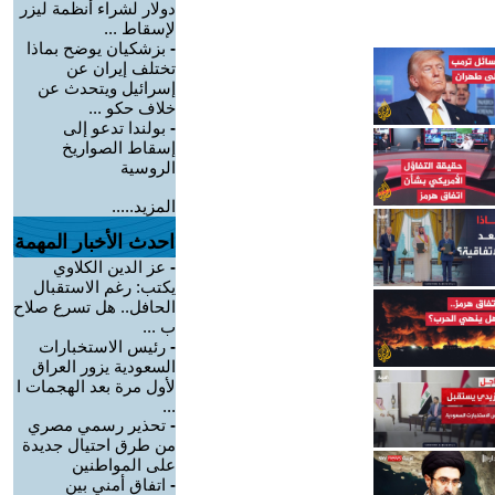
دولار لشراء أنظمة ليزر
لإسقاط ...
-
بزشكيان يوضح بماذا
تختلف إيران عن
إسرائيل ويتحدث عن
خلاف حكو ...
-
بولندا تدعو إلى
إسقاط الصواريخ
الروسية
المزيد.....
احدث الأخبار المهمة
-
عز الدين الكلاوي
يكتب: رغم الاستقبال
الحافل.. هل تسرع صلاح
ب ...
-
رئيس الاستخبارات
السعودية يزور العراق
لأول مرة بعد الهجمات ا
...
-
تحذير رسمي مصري
من طرق احتيال جديدة
على المواطنين
-
اتفاق أمني بين