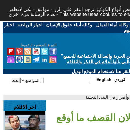
 أنواع الكوكيز نرجو النقر على الزر - موافق - لكي لاتظهر
This website uses cookies to ensure you ge
وكالة أنباء العمال
-
وكالة أنباء حقوق الإنسان
-
اخبار الرياضة
-
اخبار
لوم
التبرع للموقع - ادعمونا
حرية والعدالة الاجتماعية للجميع
"
تى نالها أعلام في الفكر والثقافة
قر هنا لاستخدام الموقع البديل
كوردي
English
 وأضرار في البنى التحتية
اخر الافلام
دلان القصف ما أوقع