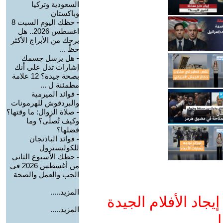
السعودية وتركيا
وباكستان
-
حظك اليوم السبت 8
اغسطس 2026.. هل
برجك من الأبراج الأكثر
حظً ...
-
هل يرسل جسمك
إشارات تدل على أنك
بصحة جيدة؟ 12 علامة
مطمئنة ل ...
-
فوائد الميرمية
والبردقوش للهرمونات
-
صلاة الزوال: ما وقتها؟
وكيف تُصلّى؟ وما
فضلها؟
-
فوائد الباذنجان
للكوليسترول
-
حظك الأسبوع الثاني
من أغسطس 2026 في
الحب والعمل والصحة
المزيد.....
جاد الأفلام الجيدة
المزيد.....
ا