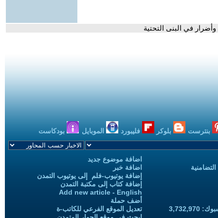
 وأضرار في البنى التحتية
بنترست
بلوكر
فليبورد
الموبايل
بودكاست
اضافة موضوع جديد
التضامنية
اضافة خبر
إضافة يوتيوب-فلم إلى يوتيوب التمدن
إضافة كتاب إلى مكتبة التمدن
Add new article - English
أضف حملة
3,732,97
تعديل الموقع الفرعي للكاتب-ة
ابحث في موقع الحوار المتمدن