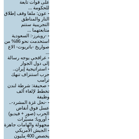
على قوات تابعة
للحكومة ...
-
عون: ملفا وقف إطلاق
النار والمناطق
التجريبية ستتم
متابعتهما ...
-
-رويترز-: السعودية
استخدمت نحو 86% من
صواريخ -باتريوت- الاع
...
-
عراقجي يوجه رسالة
إلى دول الجوار
-
استراتيجية إيران..
حرب استنزاف تنهك
ترامب
-
صحيفة: شرطة لندن
تخطط لإلغاء ألف
وظيفة
-
-نحل غزة المشرد-..
عسل فوق أنقاض
الحرب (صور + فيديو)
-
أوروبا: مسيّرات
مجهولة واتّهامات جاهزة
-
الجيش الأمريكي
يخصص 400 مليون