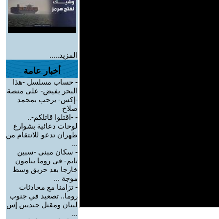
المزيد.....
أخبار عامة
-
حساب مسلسل -هذا
البحر يفيض- على منصة
-إكس- يرحب بمحمد
صلاح
-
-اقتلوا قاتلكم-..
لوحات دعائية بشوارع
طهران تدعو للانتقام من
...
-
سكان مبنى -سبين
تايم- في روما ينامون
خارجا بعد حريق وسط
موجة ...
-
تزامنا مع محادثات
روما.. تصعيد في جنوب
لبنان ومقتل جنديين إس
...