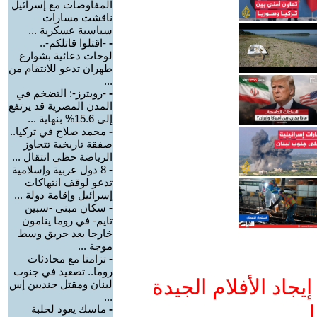
المفاوضات مع إسرائيل
ناقشت مسارات
سياسية عسكرية ...
-
-اقتلوا قاتلكم-..
لوحات دعائية بشوارع
طهران تدعو للانتقام من
...
-
-رويترز-: التضخم في
المدن المصرية قد يرتفع
إلى 15.6% بنهاية ...
-
محمد صلاح في تركيا..
صفقة تاريخية تتجاوز
الرياضة حظي انتقال ...
-
8 دول عربية وإسلامية
تدعو لوقف انتهاكات
إسرائيل وإقامة دولة ...
-
سكان مبنى -سبين
تايم- في روما ينامون
خارجا بعد حريق وسط
موجة ...
-
تزامنا مع محادثات
روما.. تصعيد في جنوب
جاد الأفلام الجيدة
لبنان ومقتل جنديين إس
...
ا
-
ماسك يعود لحلبة