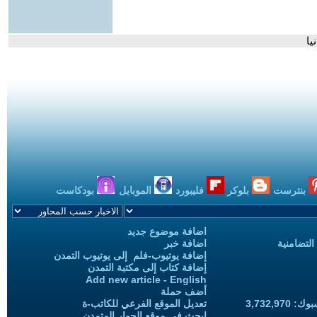
يا
بنترست
بلوكر
فليبورد
الموبايل
بودكاست
اضافة موضوع جديد
التضامنية
اضافة خبر
إضافة يوتيوب-فلم إلى يوتيوب التمدن
إضافة كتاب إلى مكتبة التمدن
Add new article - English
أضف حملة
3,732,97
تعديل الموقع الفرعي للكاتب-ة
ابحث في موقع الحوار المتمدن