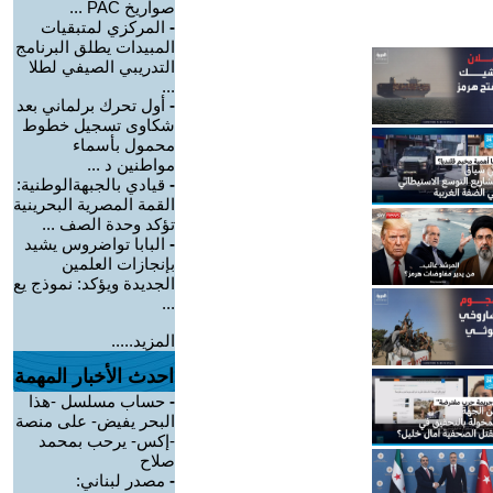
صواريخ PAC ...
-
المركزي لمتبقيات
المبيدات يطلق البرنامج
التدريبي الصيفي لطلا
...
-
أول تحرك برلماني بعد
شكاوى تسجيل خطوط
محمول بأسماء
مواطنين د ...
-
قيادي بالجبهةالوطنية:
القمة المصرية البحرينية
تؤكد وحدة الصف ...
-
البابا تواضروس يشيد
بإنجازات العلمين
الجديدة ويؤكد: نموذج يع
...
المزيد.....
احدث الأخبار المهمة
-
حساب مسلسل -هذا
البحر يفيض- على منصة
-إكس- يرحب بمحمد
صلاح
-
مصدر لبناني: