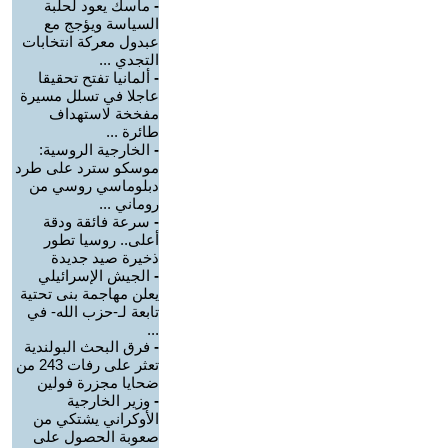
-
ماسك يعود لحلبة
السياسة ويؤجج مع
عبدول معركة انتخابات
التجدي ...
-
ألمانيا تفتح تحقيقا
عاجلا في تسلل مسيرة
مفخخة لاستهداف
طائرة ...
-
الخارجية الروسية:
موسكو سترد على طرد
دبلوماسي روسي من
روماني ...
-
سرعة فائقة ودقة
أعلى.. روسيا تطور
ذخيرة صيد جديدة
-
الجيش الإسرائيلي
يعلن مهاجمة بنى تحتية
تابعة لـ-حزب الله- في
...
-
فرق البحث البولندية
تعثر على رفات 243 من
ضحايا مجزرة فولين
-
وزير الخارجية
الأوكراني يشتكي من
صعوبة الحصول على