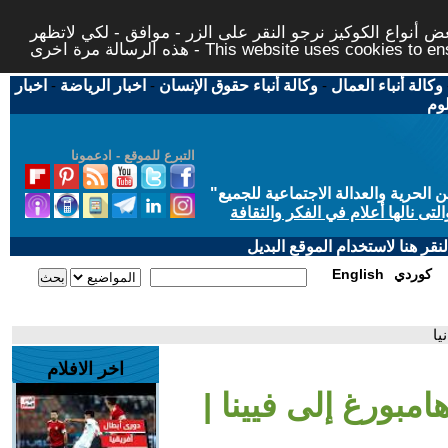
 أنواع الكوكيز نرجو النقر على الزر - موافق - لكي لاتظهر
This website uses cookies to ensure you ge
وكالة أنباء العمال
-
وكالة أنباء حقوق الإنسان
-
اخبار الرياضة
-
اخبار
لوم
التبرع للموقع - ادعمونا
حرية والعدالة الاجتماعية للجميع
"
تى نالها أعلام في الفكر والثقافة
قر هنا لاستخدام الموقع البديل
كوردي
English
يا
اخر الافلام
امبورغ إلى فيينا |