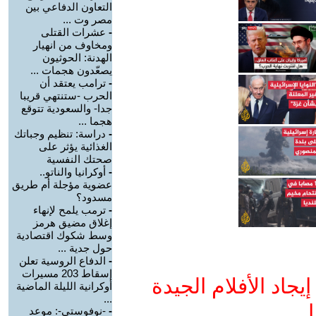
التعاون الدفاعي بين
مصر وت ...
-
عشرات القتلى
ومخاوف من انهيار
الهدنة: الحوثيون
يصعّدون هجمات ...
-
ترامب يعتقد أن
الحرب -ستنتهي قريبا
جدا- والسعودية تتوقع
هجما ...
-
دراسة: تنظيم وجباتك
الغذائية يؤثر على
صحتك النفسية
-
أوكرانيا والناتو..
عضوية مؤجلة أم طريق
مسدود؟
-
ترمب يلمح لإنهاء
إغلاق مضيق هرمز
وسط شكوك اقتصادية
حول جدية ...
-
الدفاع الروسية تعلن
إسقاط 203 مسيرات
جاد الأفلام الجيدة
أوكرانية الليلة الماضية
...
ا
-
-نوفوستي-: موعد