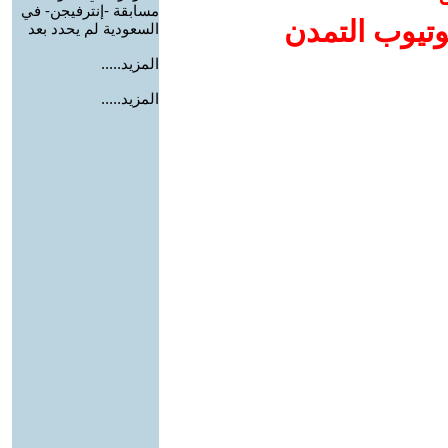
مسابقة -إنترفيجن- في
وتيوب التمدن
السعودية لم يحدد بعد
المزيد.....
المزيد.....