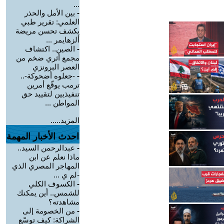
...
-
بين الأمل والحذر
العلمي: تقرير طبي
يكشف تحسن مريضة
ألزهايمر ...
-
الصين.. اكتشاف
مجمع أثري ضخم من
العصر البرونزي
-
-جعلوه أضحوكة-..
ترمب يوقّع أمرين
تنفيذيين لتقييد حق
المواطن ...
المزيد.....
احدث الأخبار المهمة
-
عبدالرحمن السيد..
ماذا نعلم عن ابن
المهاجر المصري الذي
-لم ي ...
-
الكسوف الكلي
للشمس.. أين يمكنك
مشاهدته؟
-
من الخصومة إلى
الشراكة: كيف توسّع