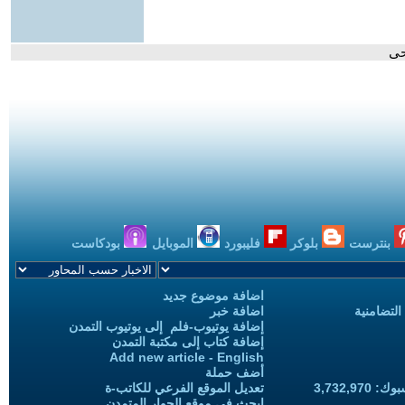
حى
بنترست
بلوكر
فليبورد
الموبايل
بودكاست
اضافة موضوع جديد
التضامنية
اضافة خبر
إضافة يوتيوب-فلم إلى يوتيوب التمدن
إضافة كتاب إلى مكتبة التمدن
Add new article - English
أضف حملة
3,732,97
تعديل الموقع الفرعي للكاتب-ة
ابحث في موقع الحوار المتمدن