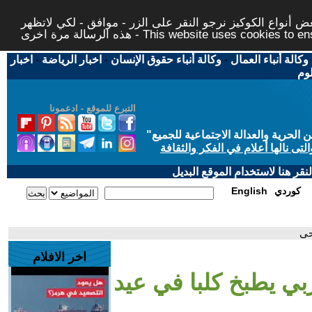
 أنواع الكوكيز نرجو النقر على الزر - موافق - لكي لاتظهر
This website uses cookies to ensure you ge
وكالة أنباء العمال
-
وكالة أنباء حقوق الإنسان
-
اخبار الرياضة
-
اخبار
لوم
التبرع للموقع - ادعمونا
حرية والعدالة الاجتماعية للجميع
"
تى نالها أعلام في الفكر والثقافة
قر هنا لاستخدام الموقع البديل
كوردي
English
حى
اخر الافلام
بي يطبخ كلبا في عيد