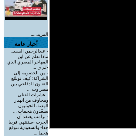
المزيد.....
أخبار عامة
-
عبدالرحمن السيد..
ماذا نعلم عن ابن
المهاجر المصري الذي
-لم ي ...
-
من الخصومة إلى
الشراكة: كيف توسّع
التعاون الدفاعي بين
مصر وت ...
-
عشرات القتلى
ومخاوف من انهيار
الهدنة: الحوثيون
يصعّدون هجمات ...
-
ترامب يعتقد أن
الحرب -ستنتهي قريبا
جدا- والسعودية تتوقع
هجما ...