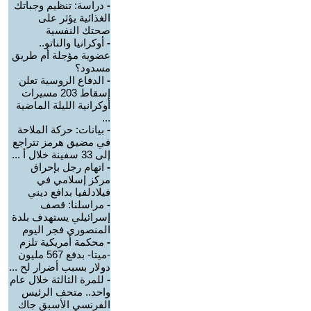
-
دراسة: تنظيم وجباتك
الغذائية يؤثر على
صحتك النفسية
-
أوكرانيا والناتو..
عضوية مؤجلة أم طريق
مسدود؟
-
الدفاع الروسية تعلن
إسقاط 203 مسيرات
أوكرانية الليلة الماضية
...
-
بيانات: حركة الملاحة
في مضيق هرمز تتراجع
إلى 33 سفينة خلال أ ...
-
اتهام رجل بإحراق
مركز إسلامي في
فيلادلفيا بدافع ديني
-
مراسلنا: قصف
إسرائيلي يستهدف بلدة
المنصوري فجر اليوم
-
محكمة أمريكية تلزم
-ميتا- بدفع 567 مليون
دولار بسبب أضرار لح ...
-
للمرة الثالثة خلال عام
واحد.. متحف الرئيس
الفرنسي الأسبق جاك