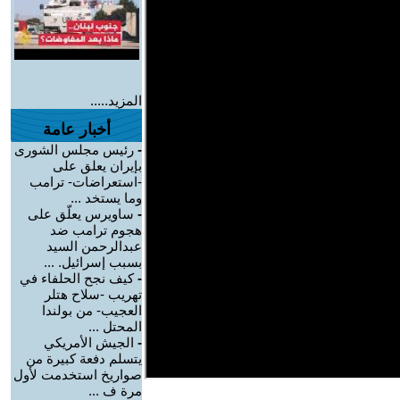
المزيد.....
أخبار عامة
-
رئيس مجلس الشورى
بإيران يعلق على
-استعراضات- ترامب
وما يستخد ...
-
ساويرس يعلّق على
هجوم ترامب ضد
عبدالرحمن السيد
بسبب إسرائيل. ...
-
كيف نجح الحلفاء في
تهريب -سلاح هتلر
العجيب- من بولندا
المحتل ...
-
الجيش الأمريكي
يتسلم دفعة كبيرة من
صواريخ استخدمت لأول
مرة ف ...