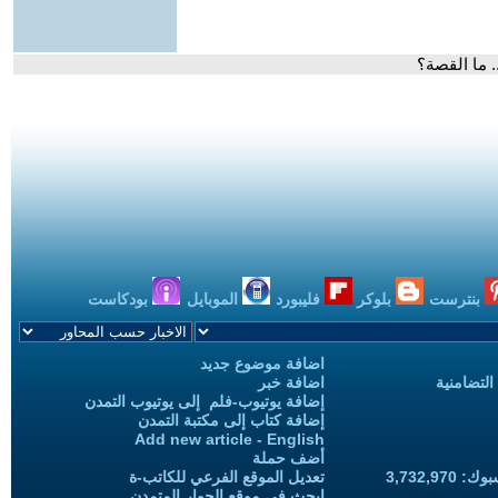
 ما القصة؟
بنترست
بلوكر
فليبورد
الموبايل
بودكاست
اضافة موضوع جديد
التضامنية
اضافة خبر
إضافة يوتيوب-فلم إلى يوتيوب التمدن
إضافة كتاب إلى مكتبة التمدن
Add new article - English
أضف حملة
3,732,97
تعديل الموقع الفرعي للكاتب-ة
ابحث في موقع الحوار المتمدن