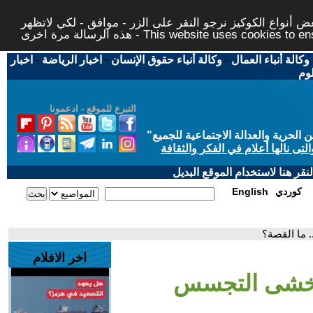
 أنواع الكوكيز نرجو النقر على الزر - موافق - لكي لاتظهر
This website uses cookies to ensure you ge
وكالة أنباء العمال
-
وكالة أنباء حقوق الإنسان
-
اخبار الرياضة
-
اخبار
لوم
التبرع للموقع - ادعمونا
حرية والعدالة الاجتماعية للجميع
"
تى نالها أعلام في الفكر والثقافة
قر هنا لاستخدام الموقع البديل
كوردي
English
 ما القصة؟
اخر الافلام
 يخشى التجسس