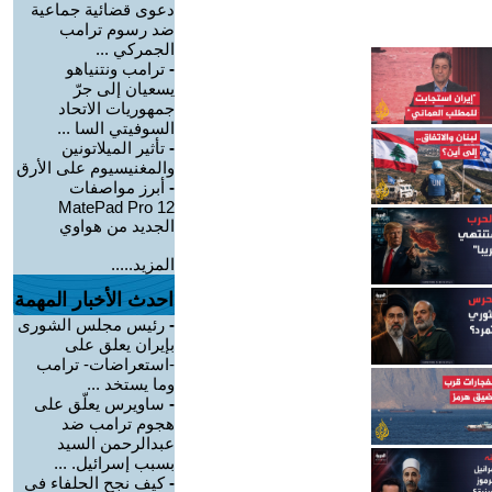
دعوى قضائية جماعية
ضد رسوم ترامب
الجمركي ...
-
ترامب ونتنياهو
يسعيان إلى جرّ
جمهوريات الاتحاد
السوفيتي السا ...
-
تأثير الميلاتونين
والمغنيسيوم على الأرق
-
أبرز مواصفات
MatePad Pro 12
الجديد من هواوي
المزيد.....
احدث الأخبار المهمة
-
رئيس مجلس الشورى
بإيران يعلق على
-استعراضات- ترامب
وما يستخد ...
-
ساويرس يعلّق على
هجوم ترامب ضد
عبدالرحمن السيد
بسبب إسرائيل. ...
-
كيف نجح الحلفاء في