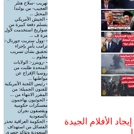
تهريب -سلاح هتلر
العجيب- من بولندا
المحتل ...
-
الجيش الأمريكي
يتسلم دفعة كبيرة من
صواريخ استخدمت لأول
مرة ف ...
-
-وول ستريت جورنال-:
ترامب يأمر بإجراء
تحقيق بشأن تسريب
معلوم ...
-
-رويترز-: الولايات
المتحدة طلبت من
روسيا الإفراج عن
مواطنها ...
-
رئيس اللجنة الأمريكية
للفنون الجميلة: من
المقرر الانتهاء من ...
-
الحوثيون يهاجمون
معسكرات حكومية
ويقصفون نجران
بالسعودية
جاد الأفلام الجيدة
-
الحكومة العراقية تحذر
الفصائل من استهداف
ا
السعودية وتؤكد حصري