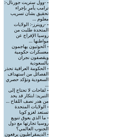
-
-وول ستريت جورنال-:
ترامب يأمر بإجراء
تحقيق بشأن تسريب
معلوم ...
-
-رويترز-: الولايات
المتحدة طلبت من
روسيا الإفراج عن
مواطنها ...
-
الحوثيون يهاجمون
معسكرات حكومية
ويقصفون نجران
بالسعودية
-
الحكومة العراقية تحذر
الفصائل من استهداف
السعودية وتؤكد حصري
...
-
لقاحات لا تحتاج إلى
التبريد: ابتكار قد يحد
من هدر نصف اللقاح ...
-
الولايات المتحدة
تستعد لغزو كوبا
-
ما الذي يعوق تنويع
روسيا تجارتها مع دول
الجنوب العالمي؟
-
الديمقراطيون يرفعون