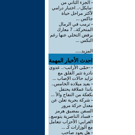
-
الجزء الثاني من
-مايكل-.. اختبار درامي
لأكثر مراحل حياة
جاكس ...
-
ترمب في الرمال
المتحركة.. 7 معارك
يرفض التخلي عنها رغم
النكس ...
المزيد.....
احدث الأخبار المهمة
-
-حمّى الأرانب-.. عدوى
نادرة تثير القلق مع
تزايد حالات الإصاب ...
-
بعيد ميلاده الخامس..
باندا عملاقة يحتفل
بكعكة من التفاح والأ ...
-
شركة بحرية تعلن عن
معدل حركة مرور
السفن بمضيق هرمز
-
فساد الناصرية يتوسع..
الغرابي: الأحزاب تتعامل
مع الوزارات كـ ...
-
هل يعود صاحب