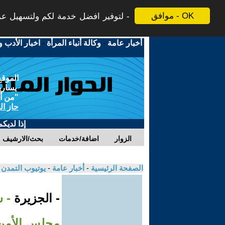
موافق - OK
لتوفير افضل خدمة لكم ولتسهيل عملي
أخبار عامة
-
وكالة أنباء المرأة
-
اخبار الأدب و
الموقع
يسارية
"من أج
حاز ال
إذا لديك
الزوار
اضافة/خدمات
بحث/الارشيف
الصفحة الرئيسية
-
أخبار عامة
-
يوتيوب التمدن
- الجزيرة
- 
مجلس الأمن