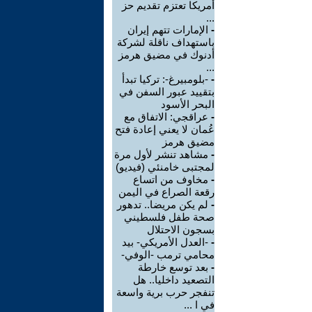
أمريكا تعتزم تقديم حز
...
-
الإمارات تتهم إيران
باستهداف ناقلة لشركة
أدنوك في مضيق هرمز
...
-
-بلومبيرغ-: تركيا تبدأ
بتقييد عبور السفن في
البحر الأسود
-
عراقجي: الاتفاق مع
عُمان لا يعني إعادة فتح
مضيق هرمز
-
مشاهد تنشر لأول مرة
لمجتبى خامنئي (فيديو)
-
مخاوف من اتساع
رقعة الصراع في اليمن
-
لم يكن مريضا.. تدهور
صحة طفل فلسطيني
بسجون الاحتلال
-
-العدل الأمريكي- بيد
محامي ترمب -الوفي-
-
بعد توسع خارطة
التصعيد داخليا.. هل
تنفجر حرب برية واسعة
في ا ...