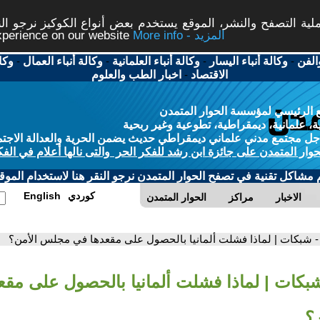
ة التصفح والنشر، الموقع يستخدم بعض أنواع الكوكيز نرجو النق
More info - المزيد
experience on our website
الفن
-
وكالة أنباء اليسار
-
وكالة أنباء العلمانية
-
وكالة أنباء العمال
-
وكا
الاقتصاد
-
اخبار الطب والعلوم
 الرئيسي لمؤسسة الحوار المتمدن
، علمانية، ديمقراطية، تطوعية وغير ربحية
ل مجتمع مدني علماني ديمقراطي حديث يضمن الحرية والعدالة الاجتم
حوار المتمدن على جائزة ابن رشد للفكر الحر والتى نالها أعلام في الفك
م مشاكل تقنية في تصفح الحوار المتمدن نرجو النقر هنا لاستخدام الموقع
كوردي
English
الاخبار
مراكز
الحوار المتمدن
- شبكات | لماذا فشلت ألمانيا بالحصول على مقعدها في مجلس الأمن؟
شبكات | لماذا فشلت ألمانيا بالحصول على مقع
؟