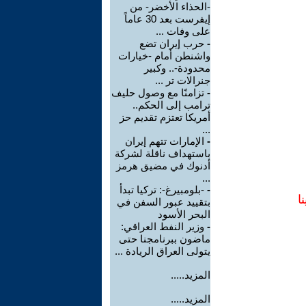
-الحذاء الأخضر- من
إيفرست بعد 30 عاماً
على وفات ...
-
حرب إيران تضع
واشنطن أمام -خيارات
محدودة-.. وكبير
جنرالات تر ...
-
تزامنًا مع وصول حليف
ترامب إلى الحكم..
أمريكا تعتزم تقديم حز
...
-
الإمارات تتهم إيران
باستهداف ناقلة لشركة
أدنوك في مضيق هرمز
...
-
-بلومبيرغ-: تركيا تبدأ
ا
بتقييد عبور السفن في
البحر الأسود
-
وزير النفط العراقي:
ماضون ببرنامجنا حتى
يتولى العراق الريادة ...
المزيد.....
المزيد.....