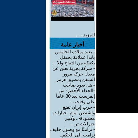
المزيد.....
أخبار عامة
-
بعيد ميلاده الخامس..
باندا عملاقة يحتفل
بكعكة من التفاح والأ ...
-
شركة بحرية تعلن عن
معدل حركة مرور
السفن بمضيق هرمز
-
هل يعود صاحب
-الحذاء الأخضر- من
إيفرست بعد 30 عاماً
على وفات ...
-
حرب إيران تضع
واشنطن أمام -خيارات
محدودة-.. وكبير
جنرالات تر ...
-
تزامنًا مع وصول حليف
ترامب إلى الحكم..