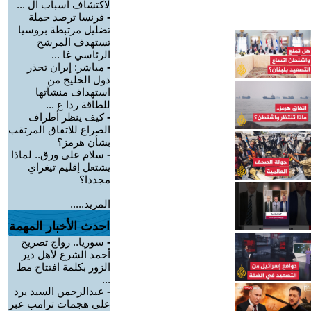
لاكتشاف أسباب ال ...
-
فرنسا ترصد حملة
تضليل مرتبطة بروسيا
تستهدف المرشح
الرئاسي غا ...
-
مباشر: إيران تحذر
دول الخليج من
استهداف منشآتها
للطاقة ردا ع ...
-
كيف ينظر أطراف
الصراع للاتفاق المرتقب
بشأن هرمز؟
-
سلام على ورق.. لماذا
يشتعل إقليم تيغراي
مجددا؟
المزيد.....
احدث الأخبار المهمة
-
سوريا.. رواج تصريح
أحمد الشرع لأهل دير
الزور بكلمة افتتاح مط
...
-
عبدالرحمن السيد يرد
على هجمات ترامب عبر