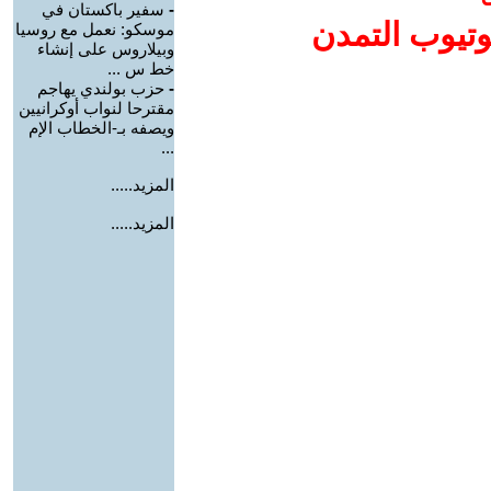
-
سفير باكستان في
وتيوب التمدن
موسكو: نعمل مع روسيا
وبيلاروس على إنشاء
خط س ...
-
حزب بولندي يهاجم
مقترحا لنواب أوكرانيين
ويصفه بـ-الخطاب الإم
...
المزيد.....
المزيد.....