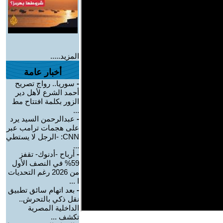
المزيد.....
أخبار عامة
-
سوريا.. رواج تصريح
أحمد الشرع لأهل دير
الزور بكلمة افتتاح مط
...
-
عبدالرحمن السيد يرد
على هجمات ترامب عبر
CNN: -الرجل لا يستطي
...
-
أرباح -أدنوك- تقفز
59% في النصف الأول
من 2026 رغم التحديات
ا ...
-
بعد اتهام سائق تطبيق
نقل ذكي بالتحرش..
الداخلية المصرية
تكشف ...