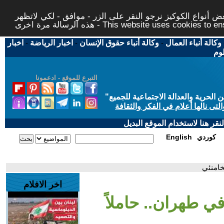
 أنواع الكوكيز نرجو النقر على الزر - موافق - لكي لاتظهر
This website uses cookies to ensure you ge
وكالة أنباء العمال
-
وكالة أنباء حقوق الإنسان
-
اخبار الرياضة
-
اخبار
لوم
التبرع للموقع - ادعمونا
حرية والعدالة الاجتماعية للجميع
"
تى نالها أعلام في الفكر والثقافة
قر هنا لاستخدام الموقع البديل
كوردي
English
خامنئي
اخر الافلام
في طهران.. حاملاً