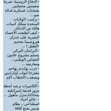
-
الدفاع الروسية: ضربنا
سفينتين محملتين
بشحنات عسكرية قبالة
سو ...
-
ترامب: الولايات
المتحدة تمتلك كميات
هائلة من الذخائر
-
كيف انطبعت الأجساد
البشرية على جدران
هيروشيما بجحيم
-الطفل ا ...
-
البرلمان التركي
يتسلم مشروع -قانون
التضامن الوطني-..
ومعارضة ...
-
حزب بولندي يهاجم
مقترحا لنواب أوكرانيين
ويصفه بـ-الخطاب الإم
...
-
الكاميرات ترصد لحظة
مرور قذيفة إسرائيلية
بمحاذاة منزل مأهول ...
-
-عالم أحياء
اصطناعي-.. نظام
صيني يفتح آفاقا