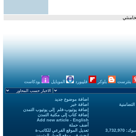
خامنئي
بنترست
بلوكر
فليبورد
الموبايل
بودكاست
اضافة موضوع جديد
التضامنية
اضافة خبر
إضافة يوتيوب-فلم إلى يوتيوب التمدن
إضافة كتاب إلى مكتبة التمدن
Add new article - English
أضف حملة
3,732,97
تعديل الموقع الفرعي للكاتب-ة
ابحث في موقع الحوار المتمدن