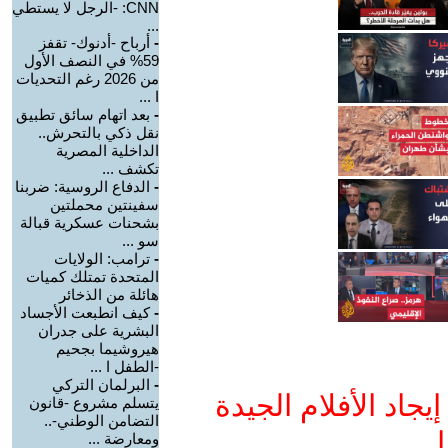
CNN: -الرجل لا يستطي
...
-
أرباح -أدنوك- تقفز
59% في النصف الأول
من 2026 رغم التحديات
ا ...
-
بعد اتهام سائق تطبيق
نقل ذكي بالتحرش..
الداخلية المصرية
تكشف ...
-
الدفاع الروسية: ضربنا
سفينتين محملتين
بشحنات عسكرية قبالة
سو ...
-
ترامب: الولايات
المتحدة تمتلك كميات
هائلة من الذخائر
-
كيف انطبعت الأجساد
البشرية على جدران
هيروشيما بجحيم
-الطفل ا ...
-
البرلمان التركي
جاد الأفلام الجيدة
يتسلم مشروع -قانون
التضامن الوطني-..
ا
ومعارضة ...