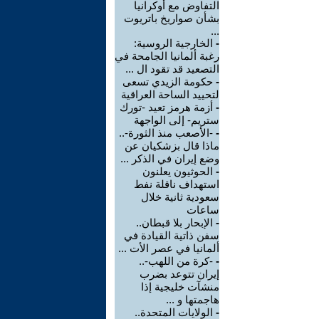
التفاوض مع أوكرانيا
بشأن صواريخ باتريوت
...
-
الخارجية الروسية:
رغبة ألمانيا الجامحة في
التصعيد قد تقود ال ...
-
حكومة الزيدي تسعى
لتحييد الساحة العراقية
-
أزمة هرمز تعيد -تورك
ستريم- إلى الواجهة
-
-الأصعب منذ الثورة-..
ماذا قال بزشكيان عن
وضع إيران في الذكر ...
-
الحوثيون يعلنون
استهداف ناقلة نفط
سعودية ثانية خلال
ساعات
-
الإبحار بلا قبطان..
سفن ذاتية القيادة في
ألمانيا في عصر الأت ...
-
-كرة من اللهب-..
إيران تتوعد بضرب
منشآت خليجية إذا
هاجمتها و ...
-
الولايات المتحدة..