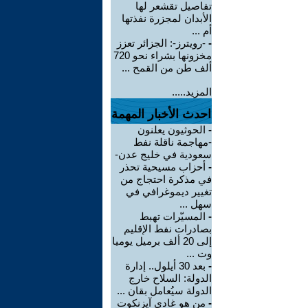
تفاصيل تقشعر لها
الأبدان لمجزرة نفذتها
أم ...
-
-رويترز-: الجزائر تعزز
مخزونها بشراء نحو 720
ألف طن من القمح ...
المزيد.....
احدث الأخبار المهمة
-
الحوثيون يعلنون
-مهاجمة ناقلة نفط
سعودية في خليج عدن-
-
أحزاب مسيحية تحذر
في مذكرة احتجاج من
تغيير ديموغرافي في
سهل ...
-
المسيّرات تهبط
بصادرات نفط الإقليم
إلى 20 ألف برميل يوميا
وت ...
-
بعد 30 أيلول.. إدارة
الدولة: السلاح خارج
الدولة سيُعامل بقان ...
-
من هو غادي آيزنكوت