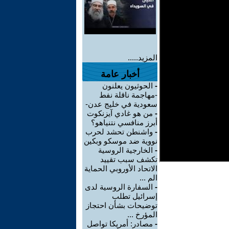
المزيد.....
أخبار عامة
-
الحوثيون يعلنون
-مهاجمة ناقلة نفط
سعودية في خليج عدن-
-
من هو غادي آيزنكوت
أبرز منافسي نتنياهو؟
-
واشنطن تحشد لحرب
نووية ضد موسكو وبكين
-
الخارجية الروسية
تكشف سبب تقييد
الاتحاد الأوروبي الحماية
الم ...
-
السفارة الروسية لدى
إسرائيل تطلب
توضيحات بشأن احتجاز
المؤرخ ...
-
مصادر: أمريكا تواصل