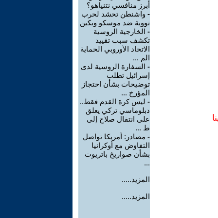
أبرز منافسي نتنياهو؟
-
واشنطن تحشد لحرب
نووية ضد موسكو وبكين
-
الخارجية الروسية
تكشف سبب تقييد
الاتحاد الأوروبي الحماية
الم ...
-
السفارة الروسية لدى
إسرائيل تطلب
توضيحات بشأن احتجاز
المؤرخ ...
-
ليس كرة القدم فقط..
دبلوماسي تركي يعلق
ا
على انتقال صلاح إلى
ط ...
-
مصادر: أمريكا تواصل
التفاوض مع أوكرانيا
بشأن صواريخ باتريوت
...
المزيد.....
المزيد.....