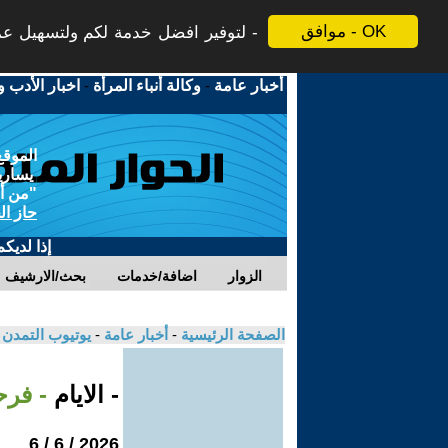
موافق - OK
لتوفير افضل خدمة لكم ولتسهيل عملي
أخبار عامة
-
وكالة أنباء المرأة
-
اخبار الأدب و
الموقع
يسارية
"من أج
حاز ال
إذا لديك
الزوار
اضافة/خدمات
بحث/الارشيف
الصفحة الرئيسية
-
أخبار عامة
-
يوتيوب التمدن
- الايام
- فرح
2026 / 6 / 6