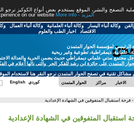
ة التصفح والنشر، الموقع يستخدم بعض أنواع الكوكيز نرجو النق
More info - المزيد
experience on our website
الفن
-
وكالة أنباء اليسار
-
وكالة أنباء العلمانية
-
وكالة أنباء العمال
-
وكا
الاقتصاد
-
اخبار الطب والعلوم
 الرئيسي لمؤسسة الحوار المتمدن
، علمانية، ديمقراطية، تطوعية وغير ربحية
ل مجتمع مدني علماني ديمقراطي حديث يضمن الحرية والعدالة الاجتم
حوار المتمدن على جائزة ابن رشد للفكر الحر والتى نالها أعلام في الفك
م مشاكل تقنية في تصفح الحوار المتمدن نرجو النقر هنا لاستخدام الموقع
كوردي
English
الاخبار
مراكز
الحوار المتمدن
- فرحة استقبال المتفوقين في الشهادة الإعدادية
ة استقبال المتفوقين في الشهادة الإعدادية