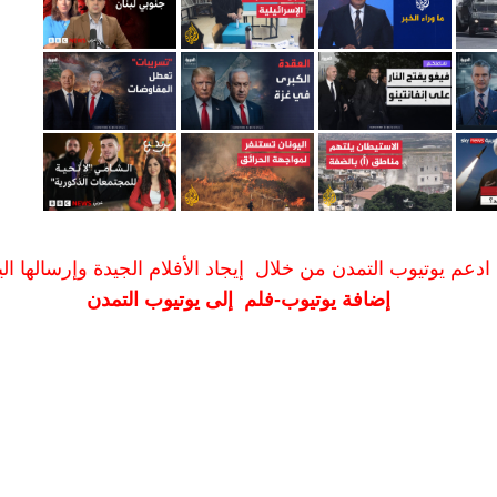
ادعم يوتيوب التمدن من خلال إيجاد الأفلام الجيدة وإرسالها الين
إضافة يوتيوب-فلم إلى يوتيوب التمدن