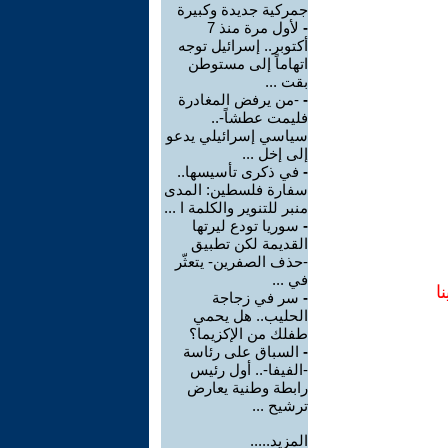
جمركية جديدة وكبيرة
-
لأول مرة منذ 7
أكتوبر.. إسرائيل توجه
اتهاماً إلى مستوطن
بقت ...
-
-من يرفض المغادرة
فليمت عطشاً-..
سياسي إسرائيلي يدعو
إلى إخل ...
-
في ذكرى تأسيسها..
سفارة فلسطين: المدى
منبر للتنوير والكلمة ا ...
-
سوريا تودع ليرتها
القديمة لكن تطبيق
-حذف الصفرين- يتعثّر
في ...
ا
-
سر في زجاجة
الحليب.. هل يحمي
طفلك من الإكزيما؟
-
السباق على رئاسة
-الفيفا-.. أول رئيس
رابطة وطنية يعارض
ترشيح ...
المزيد.....