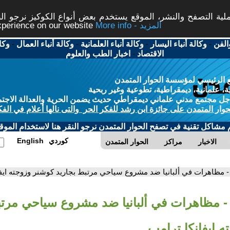
ة التصفح والنشر، الموقع يستخدم بعض أنواع الكوكيز نرجو النق
More info - المزيد
experience on our website
الفن
-
وكالة أنباء اليسار
-
وكالة أنباء العلمانية
-
وكالة أنباء العمال
-
وكا
الاقتصاد
-
اخبار الطب والعلوم
 الرئيسي لمؤسسة الحوار المتمدن
، علمانية، ديمقراطية، تطوعية وغير ربحية
ل مجتمع مدني علماني ديمقراطي حديث يضمن الحرية والعدالة الاجتم
حوار المتمدن على جائزة ابن رشد للفكر الحر والتى نالها أعلام في الفك
م مشاكل تقنية في تصفح الحوار المتمدن نرجو النقر هنا لاستخدام الموقع
كوردي
English
الاخبار
مراكز
الحوار المتمدن
- مظاهرات في ألبانيا ضد مشروع سياحي مرتبط بجاريد كوشنر وزوجته ايفا
- مظاهرات في ألبانيا ضد مشروع سياحي مرتب
 ايفانكا ترامب