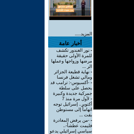
المزيد.....
أخبار عامة
-
نور الغندور تكشف
للمرة الأولى حقيقة
مرضها وزواجها وعملها
الر ...
-
نهاية قطيعة الجزائر
ومالي تشغل فرنسا
-
-أكسيوس-: ترامب قد
يحصل على سلطة
جمركية جديدة وكبيرة
-
لأول مرة منذ 7
أكتوبر.. إسرائيل توجه
اتهاماً إلى مستوطن
بقت ...
-
-من يرفض المغادرة
فليمت عطشاً-..
سياسي إسرائيلي يدعو