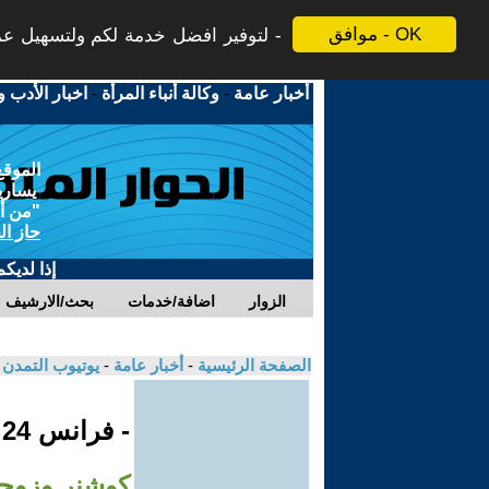
موافق - OK
لتوفير افضل خدمة لكم ولتسهيل عملي
أخبار عامة
-
وكالة أنباء المرأة
-
اخبار الأدب و
الموقع
يسارية
"من أج
حاز ال
إذا لديك
الزوار
اضافة/خدمات
بحث/الارشيف
الصفحة الرئيسية
-
أخبار عامة
-
يوتيوب التمدن
- فرانس 24
كوشنر وزوجته