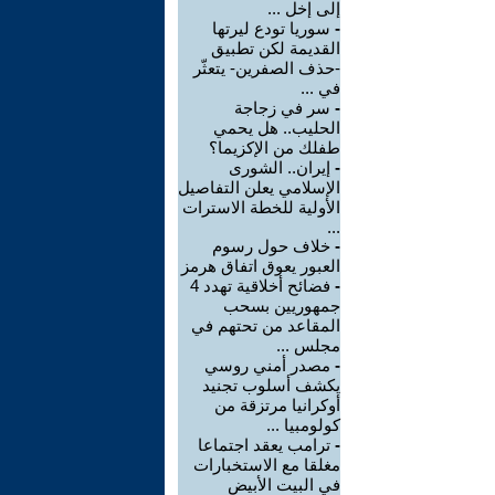
إلى إخل ...
-
سوريا تودع ليرتها
القديمة لكن تطبيق
-حذف الصفرين- يتعثّر
في ...
-
سر في زجاجة
الحليب.. هل يحمي
طفلك من الإكزيما؟
-
إيران.. الشورى
الإسلامي يعلن التفاصيل
الأولية للخطة الاسترات
...
-
خلاف حول رسوم
العبور يعوق اتفاق هرمز
-
فضائح أخلاقية تهدد 4
جمهوريين بسحب
المقاعد من تحتهم في
مجلس ...
-
مصدر أمني روسي
يكشف أسلوب تجنيد
أوكرانيا مرتزقة من
كولومبيا ...
-
ترامب يعقد اجتماعا
مغلقا مع الاستخبارات
في البيت الأبيض