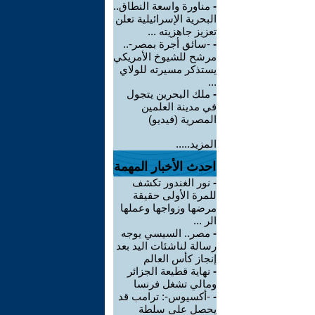
-
مناورة واسعة النطاق..
البحرية الإسرائيلية تعلن
تعزيز جاهزيته ...
-
-سائق أجرة بمصر-..
مرشح للشيوخ الأمريكي
يستذكر مسيرته للولاي
...
-
ملك البحرين يتجول
في مدينة العلمين
المصرية (فيديو)
المزيد.....
احدث الأخبار المهمة
-
نور الغندور تكشف
للمرة الأولى حقيقة
مرضها وزواجها وعملها
الر ...
-
مصر.. السيسي يوجه
رسالة لناشئات اليد بعد
إنجاز كأس العالم
-
نهاية قطيعة الجزائر
ومالي تشغل فرنسا
-
-أكسيوس-: ترامب قد
يحصل على سلطة