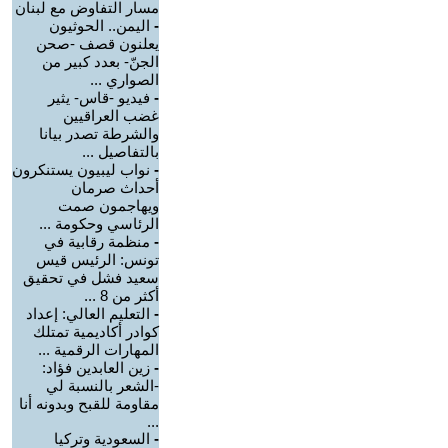
مسار التفاوض مع لبنان
-
اليمن.. الحوثيون
يعلنون قصف -صحن
الجنّ- بعدد كبير من
الصواري ...
-
فيديو -قاس- يثير
غضب العراقيين
والشرطة تصدر بيانا
بالتفاصيل ...
-
نواب ليبيون يستنكرون
أحداث صرمان
ويهاجمون صمت
الرئاسي وحكومة ...
-
منظمة رقابية في
تونس: الرئيس قيس
سعيد فشل في تحقيق
أكثر من 8 ...
-
التعليم العالي: إعداد
كوادر أكاديمية تمتلك
المهارات الرقمية ...
-
زين العابدين فؤاد:
-الشعر بالنسبة لي
مقاومة للقبح وبدونه أنا
...
-
السعودية وتركيا