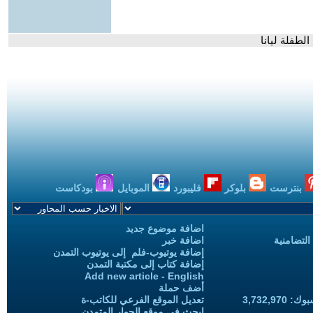
لطفلة ليانا
بنترست
بلوكر
فليبورد
الموبايل
بودكاست
اضافة موضوع جديد
التضامنية
اضافة خبر
إضافة يوتيوب-فلم إلى يوتيوب التمدن
إضافة كتاب إلى مكتبة التمدن
Add new article - English
أضف حملة
3,732,97
تعديل الموقع الفرعي للكاتب-ة
ابحث في موقع الحوار المتمدن