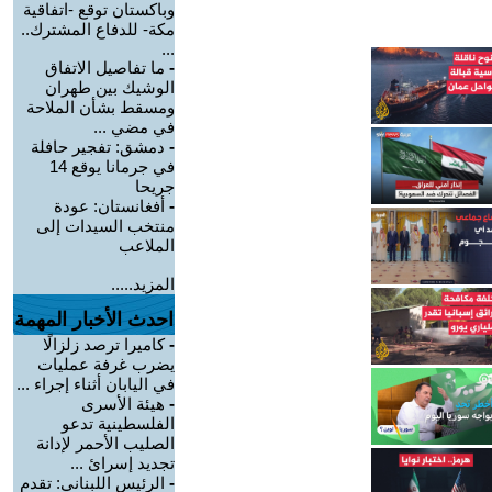
وباكستان توقع -اتفاقية
مكة- للدفاع المشترك..
...
-
ما تفاصيل الاتفاق
الوشيك بين طهران
ومسقط بشأن الملاحة
في مضي ...
-
دمشق: تفجير حافلة
في جرمانا يوقع 14
جريحا
-
أفغانستان: عودة
منتخب السيدات إلى
الملاعب
المزيد.....
احدث الأخبار المهمة
-
كاميرا ترصد زلزالًا
يضرب غرفة عمليات
في اليابان أثناء إجراء ...
-
هيئة الأسرى
الفلسطينية تدعو
الصليب الأحمر لإدانة
تجديد إسرائ ...
-
الرئيس اللبناني: تقدم