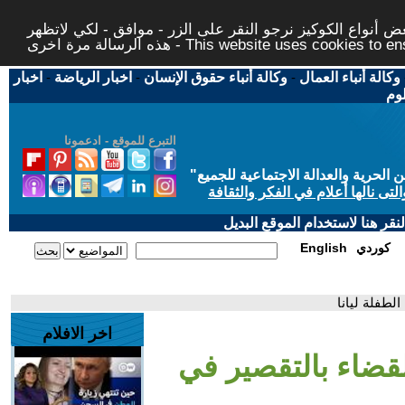
 أنواع الكوكيز نرجو النقر على الزر - موافق - لكي لاتظهر
This website uses cookies to ensure you ge
وكالة أنباء العمال
-
وكالة أنباء حقوق الإنسان
-
اخبار الرياضة
-
اخبار
لوم
التبرع للموقع - ادعمونا
حرية والعدالة الاجتماعية للجميع
"
تى نالها أعلام في الفكر والثقافة
قر هنا لاستخدام الموقع البديل
كوردي
English
لطفلة ليانا
اخر الافلام
لقضاء بالتقصير في