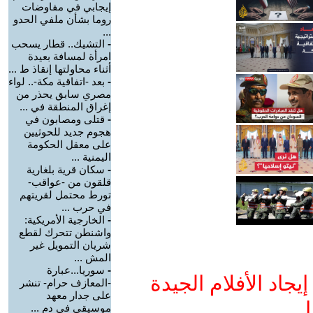
إيجابي في مفاوضات
روما بشأن ملفي الحدو
...
-
التشيك.. قطار يسحب
امرأة لمسافة بعيدة
أثناء محاولتها إنقاذ ط ...
-
بعد -اتفاقية مكة-.. لواء
مصري سابق يحذر من
إغراق المنطقة في ...
-
قتلى ومصابون في
هجوم جديد للحوثيين
على معقل الحكومة
اليمنية ...
-
سكان قرية بلغارية
قلقون من -عواقب-
تورط محتمل لقريتهم
في حرب ...
-
الخارجية الأمريكية:
واشنطن تتحرك لقطع
شريان التمويل غير
المش ...
-
سوريا...عبارة
جاد الأفلام الجيدة
-المعازف حرام- تنشر
على جدار معهد
ا
موسيقي في دم ...