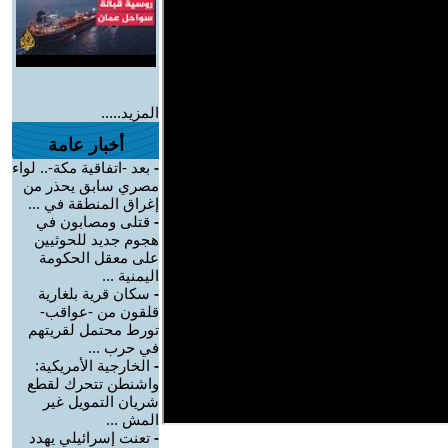
المزيد.....
أخبار عامة
-
بعد -اتفاقية مكة-.. لواء
مصري سابق يحذر من
إغراق المنطقة في ...
-
قتلى ومصابون في
هجوم جديد للحوثيين
على معقل الحكومة
اليمنية ...
-
سكان قرية بلغارية
قلقون من -عواقب-
تورط محتمل لقريتهم
في حرب ...
-
الخارجية الأمريكية:
واشنطن تتحرك لقطع
شريان التمويل غير
المش ...
-
تعنت إسرائيلي يهدد