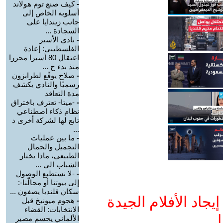
-
كيف صنع توم هولاند
أسلوبه الخاص إلى
جانب زيندايا على
السجادة ...
-
نادي الأسير
الفلسطيني: إعادة
اعتقال 80 أسيرا محررا
منذ بدء ح ...
-
صلاح يوقّع لطرابزون
رسميًا والنادي يكشف
مدة التعاقد
-
-ميتا- تعترف باختراق
نظام ذكاء اصطناعي
تابع لها لشركة أخرى د
...
-
ما بين عمليات
التجميل والجمال
الطبيعي، ماذا يختار
الشباب الي ...
-
-لا نستطيع الوصول
إلى بيوتنا أو محالّنا-:
سكان قلنديا يصفون ...
جاد الأفلام الجيدة
-
هجوم ميونيخ قبل
الانتخابات: القضاء
ا
الألماني يحسم مصير