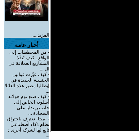
المزيد.....
أخبار عامة
-
من المخططات إلى
الواقع.. كيف تُنفَّذ
المشاريع العملاقة في
ال ...
-
كيف غيّرت قوانين
الجنسية الجديدة في
إيطاليا مصير هذه العائلا
...
-
كيف صنع توم هولاند
أسلوبه الخاص إلى
جانب زيندايا على
السجادة ...
-
-ميتا- تعترف باختراق
نظام ذكاء اصطناعي
تابع لها لشركة أخرى د
...