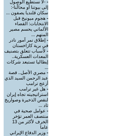
-
-لا نستطيع الوصول
إلى بيوتنا أو محالّنا-:
سكان قلنديا يصفون ...
-
هجوم ميونيخ قبل
الانتخابات: القضاء
الألماني يحسم مصير
المتهم ...
-
إطلاق نمر آمور نادر
في برية كازاخستان
-
لأسباب تتعلق بتصنيف
المعدات العسكرية..
إيطاليا تستبعد شركات
...
-
مصري الأصل.. قصة
عبد الرحمن السيد الذي
أزعج ترامب
-
هل غير ترامب
استراتيجيته تجاه إيران
لنقص الذخيرة وصواريخ
ثاد ...
-
عوامل صحية في
منتصف العمر تؤخر
الخرف لأكثر من 13
عاما
-
وزير الدفاع الإيراني