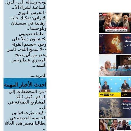
يوجه رسالة إلى -الدول
الساعية لشراء الأ ...
-
الحرس الثوري
الإيراني: تفكيك خلية
إرهابية في سيستان
وبلوجستا ...
-
علماء صينيون
يكتشفون دليلا على
وجود -جسيم القوة-
-
-لا سمح الله-.. فانس
يحذر من أن يصبح
المصري عبدالرحمن
السيد ...
المزيد.....
احدث الأخبار المهمة
-
من المخططات إلى
الواقع.. كيف تُنفَّذ
المشاريع العملاقة في
ال ...
-
كيف غيّرت قوانين
الجنسية الجديدة في
إيطاليا مصير هذه العائلا
...