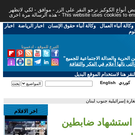
 أنواع الكوكيز نرجو النقر على الزر - موافق - لكي لاتظهر
This website uses cookies to ensure you ge
وكالة أنباء العمال
-
وكالة أنباء حقوق الإنسان
-
اخبار الرياضة
-
اخبار
لوم
التبرع للموقع - ادعمونا
حرية والعدالة الاجتماعية للجميع
"
تى نالها أعلام في الفكر والثقافة
قر هنا لاستخدام الموقع البديل
كوردي
English
ارة إسرائيلية جنوب لبنان
اخر الافلام
ن استشهاد ضابطين