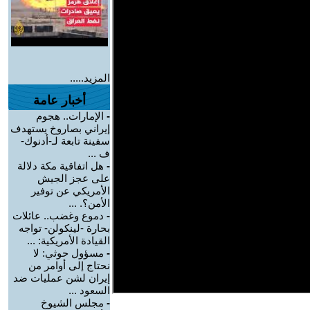
المزيد.....
أخبار عامة
-
الإمارات.. هجوم
إيراني بصاروخ يستهدف
سفينة تابعة لـ-أدنوك-
ف ...
-
هل اتفاقية مكة دلالة
على عجز الجيش
الأمريكي عن توفير
الأمن؟. ...
-
دموع وغضب.. عائلات
بحارة -لينكولن- تواجه
القيادة الأمريكية: ...
-
مسؤول حوثي: لا
نحتاج إلى أوامر من
إيران لشن عمليات ضد
السعود ...
-
مجلس الشيوخ