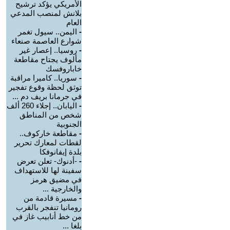
الأمريكي يؤكد ترشيح
بلانش لمنصب المدعي
العام
-
اليمن.. سيول تغمر
شوارع العاصمة صنعاء
-
روسيا.. إعصار غير
مألوف يجتاح مقاطعة
خاباروفسك
-
سوريا.. كاميرا مراقبة
توثق لحظة وقوع تفجير
في جرمانا بريف دم ...
-
اليابان.. إجلاء 260 ألف
شخص من المناطق
الجنوبية
-
مقاطعة خاركوف..
لقطات لمعارك تحرير
بلدة إيفانوفكا
-
-أدنوك- تعلن تعرض
سفينة لها للاستهداف
في مضيق هرمز
والخارجية ...
-
مسيرة قادمة من
رومانيا تنفجر بالقرب
من خط أنابيب غاز في
بلغا ...