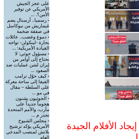
على عجز الجيش
الأمريكي عن توفير
الأمن؟. ...
-
رسميا.. أرسنال يضم
غيماريش من نيوكاسل
في صفقة ضخمة
-
دموع وغضب.. عائلات
بحارة -لينكولن- تواجه
القيادة الأمريكية: ...
-
مسؤول حوثي: لا
نحتاج إلى أوامر من
إيران لشن عمليات ضد
السعود ...
-
كيف حوّل ترامب
الفيفا إلى ساحة معركة
على السلطة – مقال
في مو ...
-
الحوثيون يشنون
هجوماً جديداً على
مأرب، والأمم المتحدة
تحذر م ...
-
مجلس الشيوخ
جاد الأفلام الجيدة
الأمريكي يؤكد ترشيح
بلانش لمنصب المدعي
ا
العام