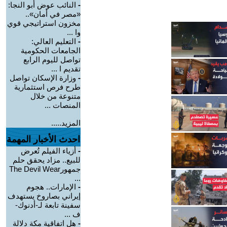
-
النائب عوض أبو النجا:
«مصر في أمان»..
مخزون استراتيجي قوي
وا ...
-
التعليم العالي:
الجامعات الحكومية
تواصل لليوم الرابع
تقديم ا ...
-
وزارة الإسكان تواصل
طرح فرص استثمارية
متنوعة من خلال
المنصات ...
المزيد.....
احدث الأخبار المهمة
-
أزياء الفيلم تُعرض
للبيع.. مزاد يحقق حلم
جمهورThe Devil Wear
...
-
الإمارات.. هجوم
إيراني بصاروخ يستهدف
سفينة تابعة لـ-أدنوك-
ف ...
-
هل اتفاقية مكة دلالة