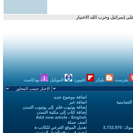
على إسرائيل وحزب الله الاختيار
بنترست
بلوكر
فليبورد
الموبايل
بودكاست
اضافة موضوع جديد
التضامنية
اضافة خبر
إضافة يوتيوب-فلم إلى يوتيوب التمدن
إضافة كتاب إلى مكتبة التمدن
Add new article - English
أضف حملة
3,732,97
تعديل الموقع الفرعي للكاتب-ة
ابحث في موقع الحوار المتمدن