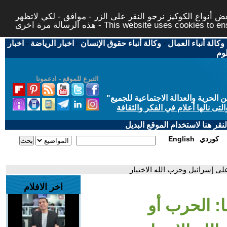
 أنواع الكوكيز نرجو النقر على الزر - موافق - لكي لاتظهر
This website uses cookies to ensure you ge
وكالة أنباء العمال
-
وكالة أنباء حقوق الإنسان
-
اخبار الرياضة
-
اخبار
لوم
التبرع للموقع - ادعمونا
حرية والعدالة الاجتماعية للجميع
"
تى نالها أعلام في الفكر والثقافة
قر هنا لاستخدام الموقع البديل
كوردي
English
على إسرائيل وحزب الله الاختيار
اخر الافلام
ا: الحرب أو