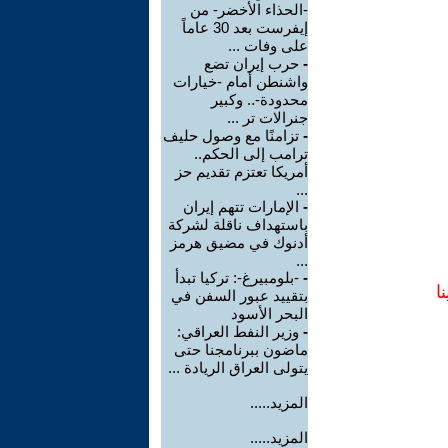
-الحذاء الأخضر- من
إيفرست بعد 30 عاماً
على وفات ...
-
حرب إيران تضع
واشنطن أمام -خيارات
محدودة-.. وكبير
جنرالات تر ...
-
تزامنًا مع وصول حليف
ترامب إلى الحكم..
أمريكا تعتزم تقديم حز
...
-
الإمارات تتهم إيران
باستهداف ناقلة لشركة
أدنوك في مضيق هرمز
...
-
-بلومبيرغ-: تركيا تبدأ
ا
بتقييد عبور السفن في
البحر الأسود
-
وزير النفط العراقي:
ماضون ببرنامجنا حتى
يتولى العراق الريادة ...
المزيد.....
المزيد.....