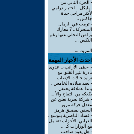
-
الجزء الثاني من
-مايكل-.. اختبار درامي
لأكثر مراحل حياة
جاكس ...
-
ترمب في الرمال
المتحركة.. 7 معارك
يرفض التخلي عنها رغم
النكس ...
المزيد.....
احدث الأخبار المهمة
-
-حمّى الأرانب-.. عدوى
نادرة تثير القلق مع
تزايد حالات الإصاب ...
-
بعيد ميلاده الخامس..
باندا عملاقة يحتفل
بكعكة من التفاح والأ ...
-
شركة بحرية تعلن عن
معدل حركة مرور
السفن بمضيق هرمز
-
فساد الناصرية يتوسع..
الغرابي: الأحزاب تتعامل
مع الوزارات كـ ...
-
هل يعود صاحب