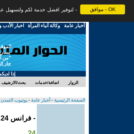
موافق - OK
لتوفير افضل خدمة لكم ولتسهيل عملي
أخبار عامة
-
وكالة أنباء المرأة
-
اخبار الأدب و
الموقع
يسارية
"من أج
حاز ال
إذا لديك
الزوار
اضافة/خدمات
بحث/الارشيف
الصفحة الرئيسية
-
أخبار عامة
-
يوتيوب التمدن
- فرانس 24
24