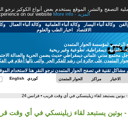
ة التصفح والنشر، الموقع يستخدم بعض أنواع الكوكيز نرجو النق
More info - المزيد
experience on our website
الفن
-
وكالة أنباء اليسار
-
وكالة أنباء العلمانية
-
وكالة أنباء العمال
-
وكا
الاقتصاد
-
اخبار الطب والعلوم
 الرئيسي لمؤسسة الحوار المتمدن
، علمانية، ديمقراطية، تطوعية وغير ربحية
ل مجتمع مدني علماني ديمقراطي حديث يضمن الحرية والعدالة الاجتم
حوار المتمدن على جائزة ابن رشد للفكر الحر والتى نالها أعلام في الفك
م مشاكل تقنية في تصفح الحوار المتمدن نرجو النقر هنا لاستخدام الموقع
كوردي
English
الاخبار
مراكز
الحوار المتمدن
- بوتين يستبعد لقاء زيلينسكي في أي وقت قريب • فرانس 24
- بوتين يستبعد لقاء زيلينسكي في أي وقت قر