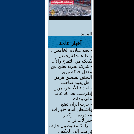
المزيد.....
أخبار عامة
-
بعيد ميلاده الخامس..
باندا عملاقة يحتفل
بكعكة من التفاح والأ ...
-
شركة بحرية تعلن عن
معدل حركة مرور
السفن بمضيق هرمز
-
هل يعود صاحب
-الحذاء الأخضر- من
إيفرست بعد 30 عاماً
على وفات ...
-
حرب إيران تضع
واشنطن أمام -خيارات
محدودة-.. وكبير
جنرالات تر ...
-
تزامنًا مع وصول حليف
ترامب إلى الحكم..