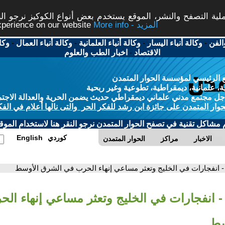
ة التصفح والنشر، الموقع يستخدم بعض أنواع الكوكيز نرجو النق
More info - المزيد
experience on our website
الفن
-
وكالة أنباء اليسار
-
وكالة أنباء العلمانية
-
وكالة أنباء العمال
-
وكا
الاقتصاد
-
اخبار الطب والعلوم
 الرئيسي لمؤسسة الحوار المتمدن
، علمانية، ديمقراطية، تطوعية وغير ربحية
ل مجتمع مدني علماني ديمقراطي حديث يضمن الحرية والعدالة الاجتم
حوار المتمدن على جائزة ابن رشد للفكر الحر والتى نالها أعلام في الفك
م مشاكل تقنية في تصفح الحوار المتمدن نرجو النقر هنا لاستخدام الموقع
كوردي
English
الاخبار
مراكز
الحوار المتمدن
- انفجارات في الخليج وتعثر مساعي إنهاء الحرب في الشرق الأوسط
- انفجارات في الخليج وتعثر مساعي إنهاء ال
سط