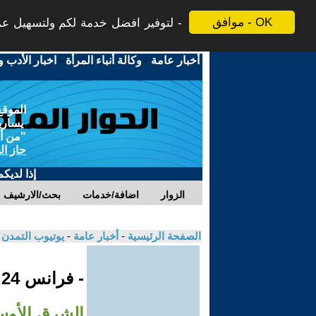
موافق - OK
لتوفير افضل خدمة لكم ولتسهيل عملي
أخبار عامة
-
وكالة أنباء المرأة
-
اخبار الأدب و
الموقع
يسارية
"من أج
حاز ال
إذا لديك
الزوار
اضافة/خدمات
بحث/الارشيف
الصفحة الرئيسية
-
أخبار عامة
-
يوتيوب التمدن
- فرانس 24
الشرق الأو