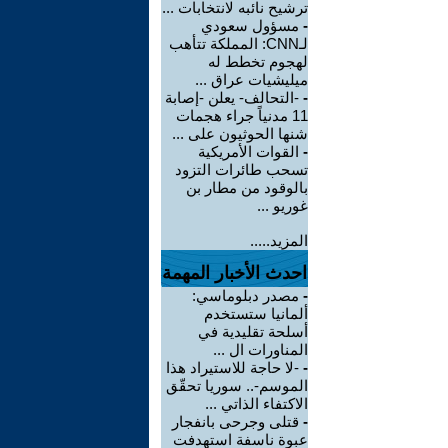
ترشيح نائبه لانتخابات ...
-
مسؤول سعودي
لـCNN: المملكة تتأهب
لهجوم تخطط له
ميليشيات عراق ...
-
-التحالف- يعلن -إصابة
11 مدنياً جراء هجمات
شنها الحوثيون على ...
-
القوات الأمريكية
تسحب طائرات التزود
بالوقود من مطار بن
غوريو ...
المزيد.....
احدث الأخبار المهمة
-
مصدر دبلوماسي:
ألمانيا ستستخدم
أسلحة تقليدية في
المناورات ال ...
-
-لا حاجة للاستيراد هذا
الموسم-.. سوريا تحقّق
الاكتفاء الذاتي ...
-
قتلى وجرحى بانفجار
عبوة ناسفة استهدفت