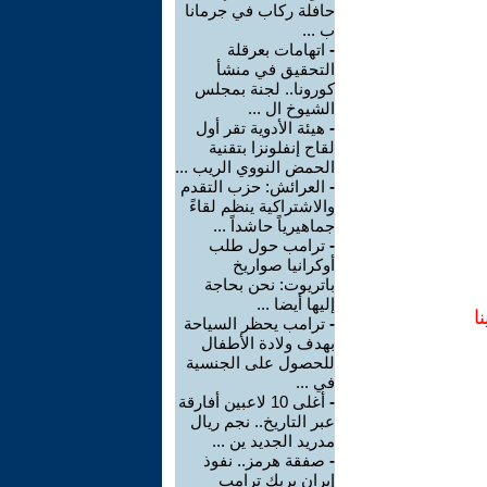
حافلة ركاب في جرمانا
ب ...
-
اتهامات بعرقلة
التحقيق في منشأ
كورونا.. لجنة بمجلس
الشيوخ ال ...
-
هيئة الأدوية تقر أول
لقاح إنفلونزا بتقنية
الحمض النووي الريب ...
-
العرائش: حزب التقدم
والاشتراكية ينظم لقاءً
جماهيرياً حاشداً ...
-
ترامب حول طلب
أوكرانيا صواريخ
باتريوت: نحن بحاجة
إليها أيضا ...
ا
-
ترامب يحظر السياحة
بهدف ولادة الأطفال
للحصول على الجنسية
في ...
-
أغلى 10 لاعبين أفارقة
عبر التاريخ.. نجم ريال
مدريد الجديد ين ...
-
صفقة هرمز.. نفوذ
إيران يربك ترامب