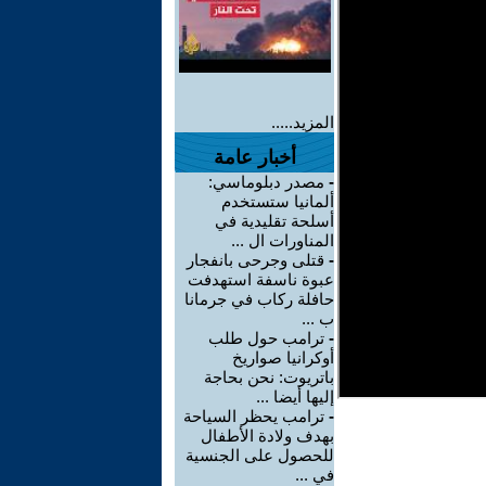
المزيد.....
أخبار عامة
-
مصدر دبلوماسي:
ألمانيا ستستخدم
أسلحة تقليدية في
المناورات ال ...
-
قتلى وجرحى بانفجار
عبوة ناسفة استهدفت
حافلة ركاب في جرمانا
ب ...
-
ترامب حول طلب
أوكرانيا صواريخ
باتريوت: نحن بحاجة
إليها أيضا ...
-
ترامب يحظر السياحة
بهدف ولادة الأطفال
للحصول على الجنسية
في ...