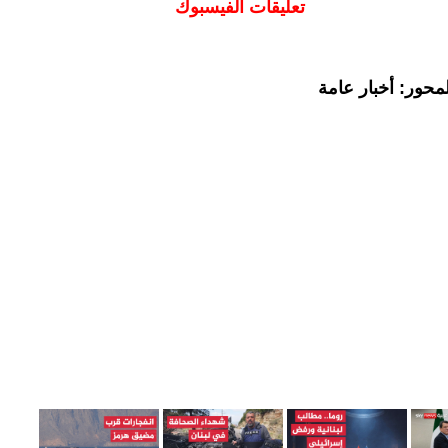
تعليقات الفيسبوك
محور: أخبار عامة