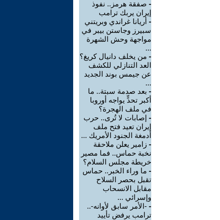
-
صفقة هرمز.. نفوذ
إيران يربك ترامب
-
أريانا غراندي وبريتني
سبيرز وجاستن بيبر في
مواجهة وحش الشهرة
...
-
من يخلف دانيال كريغ؟
العد التنازلي للكشف
عن جيمس بوند الجديد
...
-
بعد صدمة سبتة.. ما
أكبر تحدٍّ يواجه أوروبا
في ملف الهجرة؟
-
إصابات لا تُرى.. حرب
إيران تعيد فتح ملف
أدمغة الجنود الأمريك ...
-
زامير يعلن ملاحقة
نخبة حماس.. فما مصير
خريطة مجلس السلام؟
-
ما وراء الخبر.. حماس
تقبل بحصر السلاح
مقابل الانسحاب
وإسرائي ...
-
-الأمر سابق لأوانه-..
ترامب يرفض تأييد