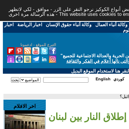
 أنواع الكوكيز نرجو النقر على الزر - موافق - لكي لاتظهر
This website uses cookies to ensure you ge
وكالة أنباء العمال
-
وكالة أنباء حقوق الإنسان
-
اخبار الرياضة
-
اخبار
لوم
التبرع للموقع - ادعمونا
حرية والعدالة الاجتماعية للجميع
"
تى نالها أعلام في الفكر والثقافة
قر هنا لاستخدام الموقع البديل
كوردي
English
ئيل؟
اخر الافلام
طلاق النار بين لبنان