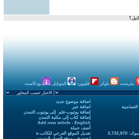
ئيل؟
بنترست
بلوكر
فليبورد
الموبايل
بودكاست
اضافة موضوع جديد
التضامنية
اضافة خبر
إضافة يوتيوب-فلم إلى يوتيوب التمدن
إضافة كتاب إلى مكتبة التمدن
Add new article - English
أضف حملة
3,732,97
تعديل الموقع الفرعي للكاتب-ة
ابحث في موقع الحوار المتمدن