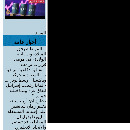
المزيد.....
أخبار عامة
-
-المواطنة بحق
الميلاد- و-سياحة
الولادة- في مرمى
قرارات ترامب ...
-
اتفاقية دفاعية مرتقبة
بين السعودية وتركيا
وباكستان وسط توترا ...
-
لماذا رفضت إسرائيل
اتفاق غزة بينما قبلته
حماس؟
-
غارديان: أزمة سبتة
تختبر رهان سانشيز
على إسبانيا المستقلة
-
اليويفا يقول إن
المقاطعة قد تستمر
والاتحاد الإنجليزي