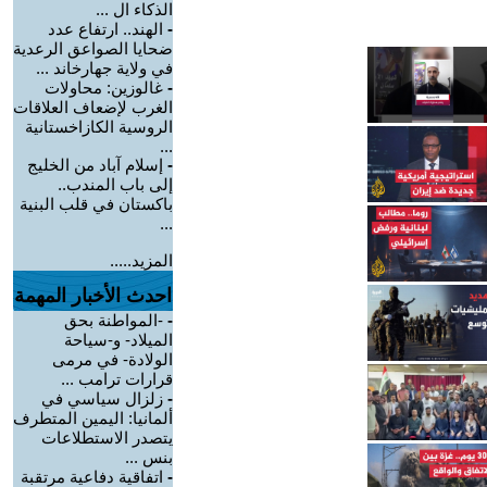
الذكاء ال ...
-
الهند.. ارتفاع عدد
ضحايا الصواعق الرعدية
في ولاية جهارخاند ...
-
غالوزين: محاولات
الغرب لإضعاف العلاقات
الروسية الكازاخستانية
...
-
إسلام آباد من الخليج
إلى باب المندب..
باكستان في قلب البنية
...
المزيد.....
احدث الأخبار المهمة
-
-المواطنة بحق
الميلاد- و-سياحة
الولادة- في مرمى
قرارات ترامب ...
-
زلزال سياسي في
ألمانيا: اليمين المتطرف
يتصدر الاستطلاعات
بنس ...
-
اتفاقية دفاعية مرتقبة