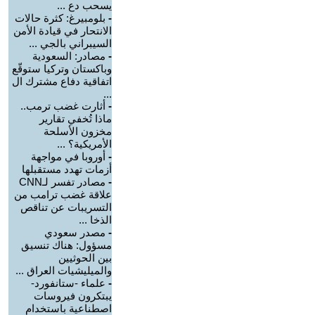
يسحب دع ...
-
بلومبيرغ: كثرة حالات
الانتحار في قيادة الأمن
السيبراني بالجي ...
-
مصادر: السعودية
وباكستان وتركيا ستوقّع
اتفاقية دفاع مشترك ال
...
-
أثارت غضب ترمب..
ماذا تُخفي تقارير
مخزون الأسلحة
الأمريكية؟ ...
-
أوروبا في مواجهة
أزمات تهدد مستقبلها
-
مصادر تفسر لـCNN
علاقة غضب ترامب من
التسريبات عن تناقص
الذخا ...
-
مصدر سعودي
مسؤول: هناك تنسيق
بين الحوثيين
والميليشيات العراق ...
-
علماء -ستانفورد-
يبتكرون فيروسات
اصطناعية باستخدام