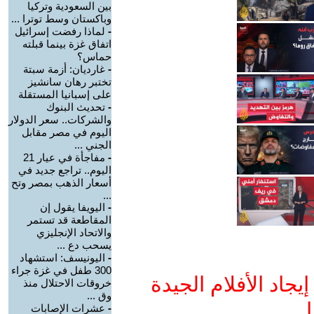
بين السعودية وتركيا
وباكستان وسط توترا ...
-
لماذا رفضت إسرائيل
اتفاق غزة بينما قبلته
حماس؟
-
غارديان: أزمة سبتة
تختبر رهان سانشيز
على إسبانيا المستقلة
-
تحديث البنوك
والشركات.. سعر الدولار
اليوم في مصر مقابل
الجني ...
-
مفاجأة في عيار 21
اليوم.. تراجع جديد في
أسعار الذهب بمصر وتح
...
-
اليويفا يقول إن
المقاطعة قد تستمر
والاتحاد الإنجليزي
يسحب دع ...
-
اليونيسف: استشهاد
300 طفل في غزة جراء
جاد الأفلام الجيدة
خروقات الاحتلال منذ
وق ...
ا
-
عشرات الإصابات