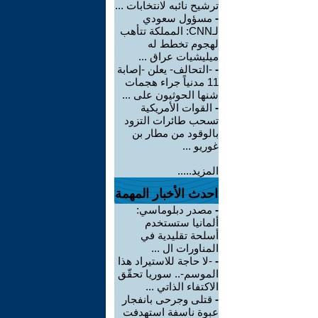
ترشيح نائبه لانتخابات ...
-
مسؤول سعودي
لـCNN: المملكة تتأهب
لهجوم تخطط له
ميليشيات عراق ...
-
-التحالف- يعلن -إصابة
11 مدنياً جراء هجمات
شنها الحوثيون على ...
-
القوات الأمريكية
تسحب طائرات التزود
بالوقود من مطار بن
غوريو ...
المزيد.....
احدث الأخبار المهمة
-
مصدر دبلوماسي:
ألمانيا ستستخدم
أسلحة تقليدية في
المناورات ال ...
-
-لا حاجة للاستيراد هذا
الموسم-.. سوريا تحقّق
الاكتفاء الذاتي ...
-
قتلى وجرحى بانفجار
عبوة ناسفة استهدفت