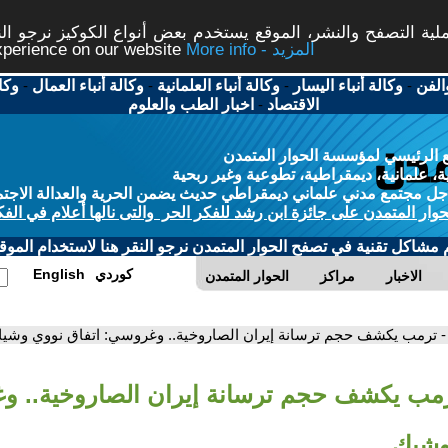
ة التصفح والنشر، الموقع يستخدم بعض أنواع الكوكيز نرجو النق
More info - المزيد
experience on our website
الفن
-
وكالة أنباء اليسار
-
وكالة أنباء العلمانية
-
وكالة أنباء العمال
-
وكا
الاقتصاد
-
اخبار الطب والعلوم
 الرئيسي لمؤسسة الحوار المتمدن
، علمانية، ديمقراطية، تطوعية وغير ربحية
ل مجتمع مدني علماني ديمقراطي حديث يضمن الحرية والعدالة الاجتم
حوار المتمدن على جائزة ابن رشد للفكر الحر والتى نالها أعلام في الفك
م مشاكل تقنية في تصفح الحوار المتمدن نرجو النقر هنا لاستخدام الموقع
كوردي
English
الاخبار
مراكز
الحوار المتمدن
- ترمب يكشف حجم ترسانة إيران الصاروخية.. وغروسي: اتفاق نووي وشي
رمب يكشف حجم ترسانة إيران الصاروخية.. و
وشيك