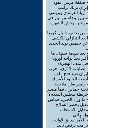
-
صفقة هرمز.. نفوذ
إيران يربك ترامب
-
أريانا غراندي وبريتني
سبيرز وجاستن بيبر في
مواجهة وحش الشهرة
...
-
من يخلف دانيال كريغ؟
العد التنازلي للكشف
عن جيمس بوند الجديد
...
-
بعد صدمة سبتة.. ما
أكبر تحدٍّ يواجه أوروبا
في ملف الهجرة؟
-
إصابات لا تُرى.. حرب
إيران تعيد فتح ملف
أدمغة الجنود الأمريك ...
-
زامير يعلن ملاحقة
نخبة حماس.. فما مصير
خريطة مجلس السلام؟
-
ما وراء الخبر.. حماس
تقبل بحصر السلاح
مقابل الانسحاب
وإسرائي ...
-
-الأمر سابق لأوانه-..
ترامب يرفض تأييد