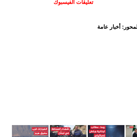
تعليقات الفيسبوك
محور: أخبار عامة