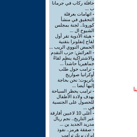
حافلة ركاب في جرمانا
ب ...
-
اتهامات بعرقلة
التحقيق في منشأ
كورونا.. لجنة بمجلس
الشيوخ ال ...
-
هيئة الأدوية تقر أول
لقاح إنفلونزا بتقنية
الحمض النووي الريب ...
-
العرائش: حزب التقدم
والاشتراكية ينظم لقاءً
جماهيرياً حاشداً ...
-
ترامب حول طلب
أوكرانيا صواريخ
باتريوت: نحن بحاجة
إليها أيضا ...
ا
-
ترامب يحظر السياحة
بهدف ولادة الأطفال
للحصول على الجنسية
في ...
-
أغلى 10 لاعبين أفارقة
عبر التاريخ.. نجم ريال
مدريد الجديد ين ...
-
صفقة هرمز.. نفوذ
إيران يربك ترامب