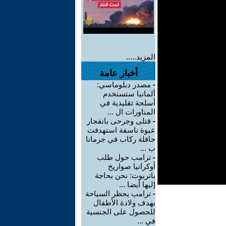
المزيد.....
أخبار عامة
-
مصدر دبلوماسي:
ألمانيا ستستخدم
أسلحة تقليدية في
المناورات ال ...
-
قتلى وجرحى بانفجار
عبوة ناسفة استهدفت
حافلة ركاب في جرمانا
ب ...
-
ترامب حول طلب
أوكرانيا صواريخ
باتريوت: نحن بحاجة
إليها أيضا ...
-
ترامب يحظر السياحة
بهدف ولادة الأطفال
للحصول على الجنسية
في ...