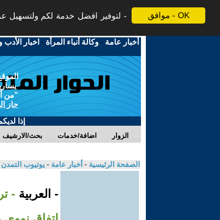
موافق - OK
لتوفير افضل خدمة لكم ولتسهيل عملي
أخبار عامة
-
وكالة أنباء المرأة
-
اخبار الأدب و
الموقع
يسارية
"من أج
حاز ال
إذا لديك
الزوار
اضافة/خدمات
بحث/الارشيف
الصفحة الرئيسية
-
أخبار عامة
-
يوتيوب التمدن
- العربية
- ت
اتفاق نووي 