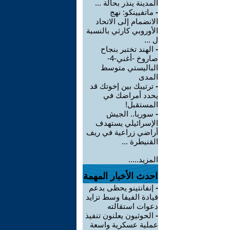
المدينة ينذر بحالة ...
-
ماتفيينكو: نهج
الانضمام إلى الاتحاد
الأوروبي كارثي بالنسبة
ل ...
-
الهند تختبر بنجاح
صاروخ -أغني-4-
الباليستي متوسط
المدى
-
ترتيبك بين إخوتك قد
يحدد أمراضك في
المستقبل!
-
سوريا.. الجيش
الإسرائيلي يستهدف
أراضي زراعية في ريف
القنيطرة ...
المزيد.....
احدث الأخبار المهمة
-
إنفانتينو يحظى بدعم
قيادة الفيفا وسط تزايد
دعوات استقالته
-
الحوثيون يعلنون تنفيذ
عملية عسكرية واسعة