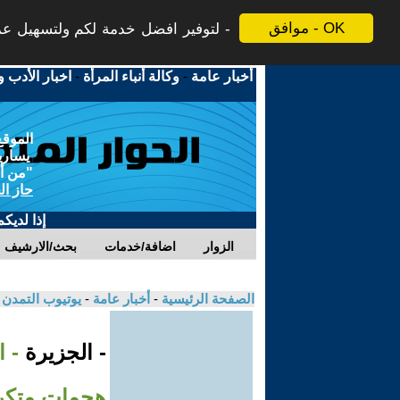
موافق - OK
لتوفير افضل خدمة لكم ولتسهيل عملي
أخبار عامة
-
وكالة أنباء المرأة
-
اخبار الأدب و
الموقع
يسارية
"من أج
حاز ال
إذا لديك
الزوار
اضافة/خدمات
بحث/الارشيف
الصفحة الرئيسية
-
أخبار عامة
-
يوتيوب التمدن
- الجزيرة
- ا
هجمات متكر