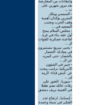
وانتقادات من المعارضة
بعد مرور شهرين على
ت ...
-
السيسي وملك
البحرين يؤكدان أهمية
وقف الحرب وتجنب
التصعيد في ...
-
مجلس السلام يمنح
أول عقد بناء في غزة
لقاعدة عسكرية للقوات
ال ...
-
يحيى سريع: مستمرون
في معادلة -الحصار
بالحصار- حتى كسره
عن ال ...
-
خبير في الشؤون
الأمريكية: ترامب يبحث
عن -كبش فداء- لأزمة
إير ...
-
سوريا.. العثور على
رفات عائلة تضم طفلا
في العتيبة بريف دمشق
...
-
إسبانيا.. ارتفاع عدد
القتلى في سبتة وعمدة