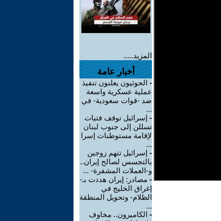
المزيد.....
أخبار عامة
-
الحوثيون يعلنون تنفيذ
عملية عسكرية واسعة
ضد -قوات سعودية- في
...
-
إسرائيل توقف فتيات
تسللن إلى جنوب لبنان
لإقامة مستوطنات إسرا
...
-
إسرائيل تتهم زوجين
بالتجسس لصالح إيران..
و-العملات المشفرة- ...
-
مصادر: إيران هددت بـ-
إغراق الخليج في
الظلام- وتحويل المنطقة
...
-
الكاميرون.. مخاوف