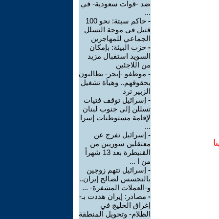
ضد -قوات سعودية- في
...
-
حاكم سبتة: نحو 100
قتيل في موجة التسلل
الجماعي للمهاجرين
-
حزب البيئة: بإمكان
السويد استقبال مزيد
من اللاجئين
-
موظفو -إيجز- يطالبون
بحقوقهم.. وهيأة تشغيل
الزبير ترد
-
إسرائيل توقف فتيات
تسللن إلى جنوب لبنان
لإقامة مستوطنات إسرا
...
-
إسرائيل تفرج عن
ا
معتقلين سوريين من
القنيطرة بعد 13 شهراً
من ا ...
-
إسرائيل تتهم زوجين
بالتجسس لصالح إيران..
و-العملات المشفرة- ...
-
مصادر: إيران هددت بـ-
إغراق الخليج في
الظلام- وتحويل المنطقة