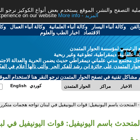
ة التصفح والنشر، الموقع يستخدم بعض أنواع الكوكيز نرجو النق
More info - المزيد
experience on our website
الفن
-
وكالة أنباء اليسار
-
وكالة أنباء العلمانية
-
وكالة أنباء العمال
-
وكا
الاقتصاد
-
اخبار الطب والعلوم
 الرئيسي لمؤسسة الحوار المتمدن
، علمانية، ديمقراطية، تطوعية وغير ربحية
ل مجتمع مدني علماني ديمقراطي حديث يضمن الحرية والعدالة الاجتم
حوار المتمدن على جائزة ابن رشد للفكر الحر والتى نالها أعلام في الفك
م مشاكل تقنية في تصفح الحوار المتمدن نرجو النقر هنا لاستخدام الموقع
كوردي
English
الاخبار
مراكز
الحوار المتمدن
- المتحدث باسم اليونيفيل: قوات اليونيفيل في لبنان تواجه هجمات متكرر
لمتحدث باسم اليونيفيل: قوات اليونيفيل في لب
رة