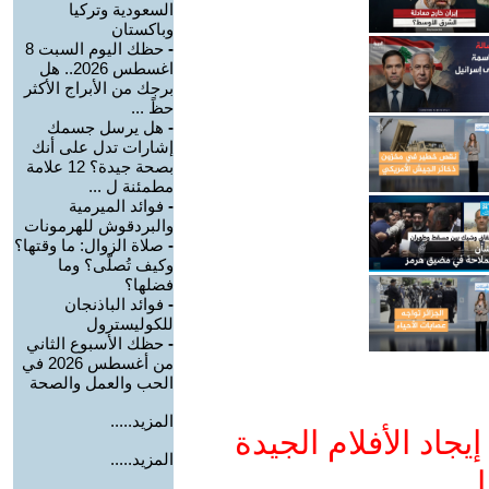
السعودية وتركيا
وباكستان
-
حظك اليوم السبت 8
اغسطس 2026.. هل
برجك من الأبراج الأكثر
حظً ...
-
هل يرسل جسمك
إشارات تدل على أنك
بصحة جيدة؟ 12 علامة
مطمئنة ل ...
-
فوائد الميرمية
والبردقوش للهرمونات
-
صلاة الزوال: ما وقتها؟
وكيف تُصلّى؟ وما
فضلها؟
-
فوائد الباذنجان
للكوليسترول
-
حظك الأسبوع الثاني
من أغسطس 2026 في
الحب والعمل والصحة
المزيد.....
جاد الأفلام الجيدة
المزيد.....
ا