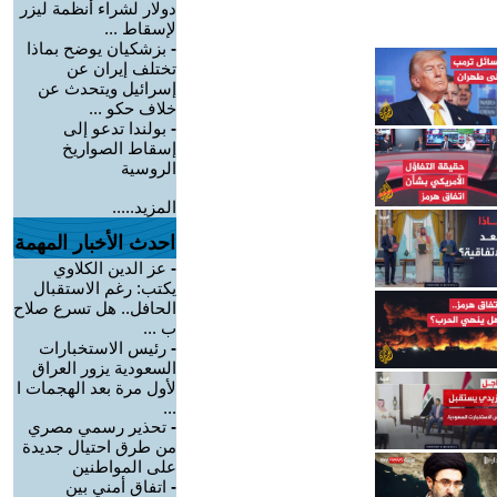
دولار لشراء أنظمة ليزر
لإسقاط ...
-
بزشكيان يوضح بماذا
تختلف إيران عن
إسرائيل ويتحدث عن
خلاف حكو ...
-
بولندا تدعو إلى
إسقاط الصواريخ
الروسية
المزيد.....
احدث الأخبار المهمة
-
عز الدين الكلاوي
يكتب: رغم الاستقبال
الحافل.. هل تسرع صلاح
ب ...
-
رئيس الاستخبارات
السعودية يزور العراق
لأول مرة بعد الهجمات ا
...
-
تحذير رسمي مصري
من طرق احتيال جديدة
على المواطنين
-
اتفاق أمني بين