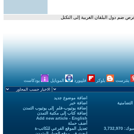
فرص ضم دول البلقان الغربية إلى التكتل
بنترست
بلوكر
فليبورد
الموبايل
بودكاست
اضافة موضوع جديد
التضامنية
اضافة خبر
إضافة يوتيوب-فلم إلى يوتيوب التمدن
إضافة كتاب إلى مكتبة التمدن
Add new article - English
أضف حملة
3,732,97
تعديل الموقع الفرعي للكاتب-ة
ابحث في موقع الحوار المتمدن