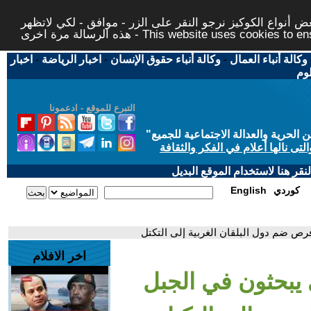
 أنواع الكوكيز نرجو النقر على الزر - موافق - لكي لاتظهر
This website uses cookies to ensure you ge
وكالة أنباء العمال
-
وكالة أنباء حقوق الإنسان
-
اخبار الرياضة
-
اخبار
لوم
التبرع للموقع - ادعمونا
حرية والعدالة الاجتماعية للجميع
"
تى نالها أعلام في الفكر والثقافة
قر هنا لاستخدام الموقع البديل
كوردي
English
فرص ضم دول البلقان الغربية إلى التكتل
اخر الافلام
ي يبحثون في الجبل