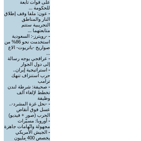
على قوات تابعة
للحكومة ...
-
عون: ملفا وقف إطلاق
النار والمناطق
التجريبية ستتم
متابعتهما ...
-
-رويترز-: السعودية
استخدمت نحو 86% من
صواريخ -باتريوت- الاع
...
-
عراقجي يوجه رسالة
إلى دول الجوار
-
استراتيجية إيران..
حرب استنزاف تنهك
ترامب
-
صحيفة: شرطة لندن
تخطط لإلغاء ألف
وظيفة
-
-نحل غزة المشرد-..
عسل فوق أنقاض
الحرب (صور + فيديو)
-
أوروبا: مسيّرات
مجهولة واتّهامات جاهزة
-
الجيش الأمريكي
يخصص 400 مليون