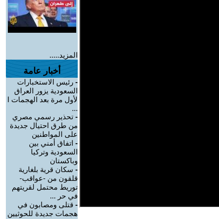
المزيد.....
أخبار عامة
-
رئيس الاستخبارات
السعودية يزور العراق
لأول مرة بعد الهجمات ا
...
-
تحذير رسمي مصري
من طرق احتيال جديدة
على المواطنين
-
اتفاق أمني بين
السعودية وتركيا
وباكستان
-
سكان قرية بلغارية
قلقون من -عواقب-
توريط محتمل لقريتهم
في حر ...
-
قتلى ومصابون في
هجمات جديدة للحوثيين