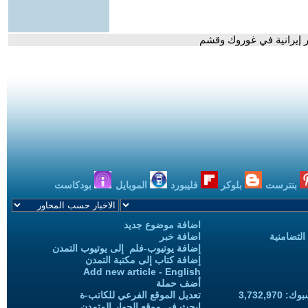
ار إيرانية في غوروك وقشم
بنترست
بلوكر
فليبورد
الموبايل
بودكاست
اضافة موضوع جديد
التضامنية
اضافة خبر
إضافة يوتيوب-فلم إلى يوتيوب التمدن
إضافة كتاب إلى مكتبة التمدن
Add new article - English
أضف حملة
3,732,97
تعديل الموقع الفرعي للكاتب-ة
ابحث في موقع الحوار المتمدن