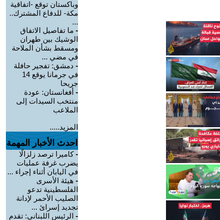
وباكستان توقع -اتفاقية
مكة- للدفاع المشترك..
...
-
ما تفاصيل الاتفاق
الوشيك بين طهران
ومسقط بشأن الملاحة
في مضي ...
-
دمشق: تفجير حافلة
في جرمانا يوقع 14
جريحا
-
أفغانستان: عودة
منتخب السيدات إلى
الملاعب
المزيد.....
احدث الأخبار المهمة
-
كاميرا ترصد زلزالًا
يضرب غرفة عمليات
في اليابان أثناء إجراء ...
-
هيئة الأسرى
الفلسطينية تدعو
الصليب الأحمر لإدانة
تجديد إسرائ ...
-
الرئيس اللبناني: تقدم