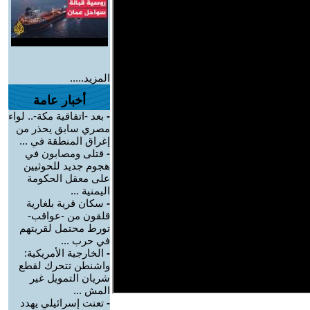
المزيد.....
أخبار عامة
-
بعد -اتفاقية مكة-.. لواء
مصري سابق يحذر من
إغراق المنطقة في ...
-
قتلى ومصابون في
هجوم جديد للحوثيين
على معقل الحكومة
اليمنية ...
-
سكان قرية بلغارية
قلقون من -عواقب-
تورط محتمل لقريتهم
في حرب ...
-
الخارجية الأمريكية:
واشنطن تتحرك لقطع
شريان التمويل غير
المش ...
-
تعنت إسرائيلي يهدد