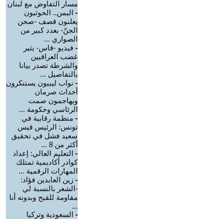
مسار التفاوض مع لبنان
-
اليمن.. الحوثيون
يعلنون قصف -صحن
الجنّ- بعدد كبير من
الصواري ...
-
فيديو -قاس- يثير
غضب العراقيين
والشرطة تصدر بيانا
بالتفاصيل ...
-
نواب ليبيون يستنكرون
أحداث صرمان
ويهاجمون صمت
الرئاسي وحكومة ...
-
منظمة رقابية في
تونس: الرئيس قيس
سعيد فشل في تحقيق
أكثر من 8 ...
-
التعليم العالي: إعداد
كوادر أكاديمية تمتلك
المهارات الرقمية ...
-
زين العابدين فؤاد:
-الشعر بالنسبة لي
مقاومة للقبح وبدونه أنا
...
-
السعودية وتركيا