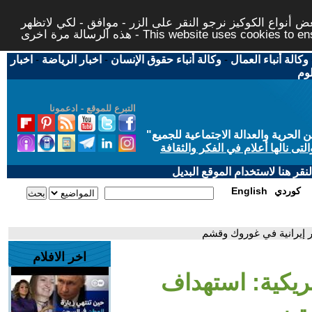
 أنواع الكوكيز نرجو النقر على الزر - موافق - لكي لاتظهر
This website uses cookies to ensure you ge
وكالة أنباء العمال
-
وكالة أنباء حقوق الإنسان
-
اخبار الرياضة
-
اخبار
لوم
التبرع للموقع - ادعمونا
حرية والعدالة الاجتماعية للجميع
"
تى نالها أعلام في الفكر والثقافة
قر هنا لاستخدام الموقع البديل
كوردي
English
ار إيرانية في غوروك وقشم
اخر الافلام
مريكية: استهداف