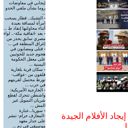
إيجابي في مفاوضات
روما بشأن ملفي الحدو
...
-
التشيك.. قطار يسحب
امرأة لمسافة بعيدة
أثناء محاولتها إنقاذ ط ...
-
بعد -اتفاقية مكة-.. لواء
مصري سابق يحذر من
إغراق المنطقة في ...
-
قتلى ومصابون في
هجوم جديد للحوثيين
على معقل الحكومة
اليمنية ...
-
سكان قرية بلغارية
قلقون من -عواقب-
تورط محتمل لقريتهم
في حرب ...
-
الخارجية الأمريكية:
واشنطن تتحرك لقطع
شريان التمويل غير
المش ...
-
سوريا...عبارة
جاد الأفلام الجيدة
-المعازف حرام- تنشر
على جدار معهد
ا
موسيقي في دم ...