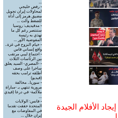
...
-
رفض خليجي
لمحاولات إيران تحويل
مضيق هرمز إلى أداة
للضغط والت ...
-
مدفيديف: روسيا
ستنتصر رغم كل ما
تهذي به رئيسة
المفوضية الأور ...
-
خيام النزوح في غزة..
واقع إنساني قاس
-
اجتماع ليبي مرتقب
بين الرئاسات الثلاث
-
-المصري- السيد يعلق
ساخرا على وصف
أطلقه ترامب بحقه
(فيديو)
-
سوريا.. مخالفة
مرورية تنتهي بـ -مباراة
ملاكمة- في درعا (فيدي
...
-
فانس: الولايات
جاد الأفلام الجيدة
المتحدة حققت تقدما
في المفاوضات مع
ا
إيران خلال ...