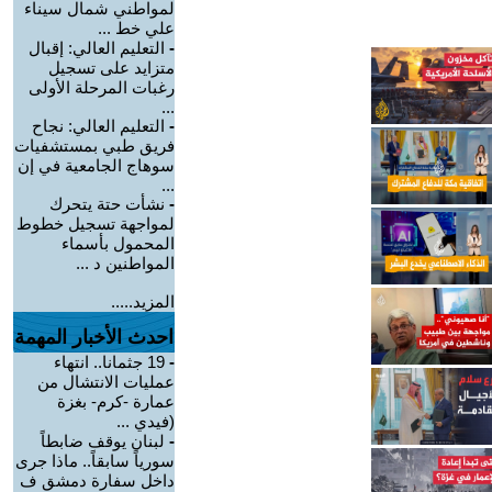
لمواطني شمال سيناء
علي خط ...
-
التعليم العالي: إقبال
متزايد على تسجيل
رغبات المرحلة الأولى
...
-
التعليم العالي: نجاح
فريق طبي بمستشفيات
سوهاج الجامعية في إن
...
-
نشأت حتة يتحرك
لمواجهة تسجيل خطوط
المحمول بأسماء
المواطنين د ...
المزيد.....
احدث الأخبار المهمة
-
19 جثمانا.. انتهاء
عمليات الانتشال من
عمارة -كرم- بغزة
(فيدي ...
-
لبنان يوقف ضابطاً
سورياً سابقاً.. ماذا جرى
داخل سفارة دمشق ف