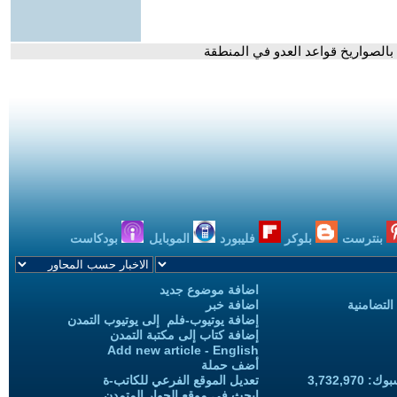
 بالصواريخ قواعد العدو في المنطقة
بنترست
بلوكر
فليبورد
الموبايل
بودكاست
اضافة موضوع جديد
التضامنية
اضافة خبر
إضافة يوتيوب-فلم إلى يوتيوب التمدن
إضافة كتاب إلى مكتبة التمدن
Add new article - English
أضف حملة
3,732,97
تعديل الموقع الفرعي للكاتب-ة
ابحث في موقع الحوار المتمدن