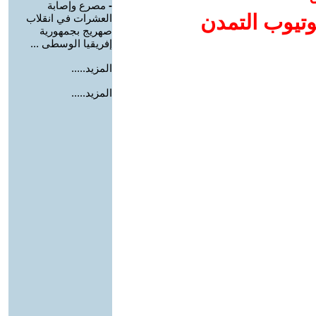
-
مصرع وإصابة
وتيوب التمدن
العشرات في انقلاب
صهريج بجمهورية
إفريقيا الوسطى ...
المزيد.....
المزيد.....