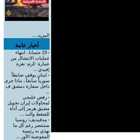
المزيد.....
أخبار عامة
-
19 جثمانا.. انتهاء
عمليات الانتشال من
عمارة -كرم- بغزة
(فيدي ...
-
لبنان يوقف ضابطاً
سورياً سابقاً.. ماذا جرى
داخل سفارة دمشق ف
...
-
رفض خليجي
لمحاولات إيران تحويل
مضيق هرمز إلى أداة
للضغط والت ...
-
مدفيديف: روسيا
ستنتصر رغم كل ما
تهذي به رئيسة
المفوضية الأور ...