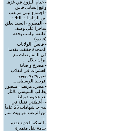
-
خيام النزوح في غزة..
واقع إنساني قاس
-
اجتماع ليبي مرتقب
بين الرئاسات الثلاث
-
-المصري- السيد يعلق
ساخرا على وصف
أطلقه ترامب بحقه
(فيديو)
-
فانس: الولايات
المتحدة حققت تقدما
في المفاوضات مع
إيران خلال ...
-
مصرع وإصابة
العشرات في انقلاب
صهريج بجمهورية
إفريقيا الوسطى ...
-
مصر.. مرتضى منصور
يطالب السيسي بالثأر
بعد هجوم دمياط
-
-أعطتني قنبلة في
يدي-.. شهادات 25 عاماً
من الرعب تهز بيت سار
...
-
السكة الحديد تقدم
خدمة نقل متميزة