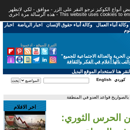
 أنواع الكوكيز نرجو النقر على الزر - موافق - لكي لاتظهر
This website uses cookies to ensure you ge
وكالة أنباء العمال
-
وكالة أنباء حقوق الإنسان
-
اخبار الرياضة
-
اخبار
لوم
التبرع للموقع - ادعمونا
حرية والعدالة الاجتماعية للجميع
"
تى نالها أعلام في الفكر والثقافة
قر هنا لاستخدام الموقع البديل
كوردي
English
 بالصواريخ قواعد العدو في المنطقة
اخر الافلام
عن الحرس الثوري: