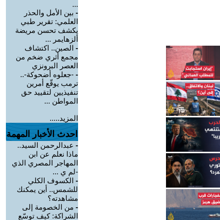
...
-
بين الأمل والحذر
العلمي: تقرير طبي
يكشف تحسن مريضة
ألزهايمر ...
-
الصين.. اكتشاف
مجمع أثري ضخم من
العصر البرونزي
-
-جعلوه أضحوكة-..
ترمب يوقّع أمرين
تنفيذيين لتقييد حق
المواطن ...
المزيد.....
احدث الأخبار المهمة
-
عبدالرحمن السيد..
ماذا نعلم عن ابن
المهاجر المصري الذي
-لم ي ...
-
الكسوف الكلي
للشمس.. أين يمكنك
مشاهدته؟
-
من الخصومة إلى
الشراكة: كيف توسّع