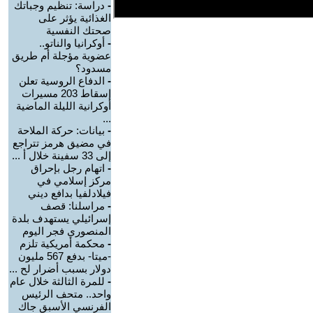
-
دراسة: تنظيم وجباتك
الغذائية يؤثر على
صحتك النفسية
-
أوكرانيا والناتو..
عضوية مؤجلة أم طريق
مسدود؟
-
الدفاع الروسية تعلن
إسقاط 203 مسيرات
أوكرانية الليلة الماضية
...
-
بيانات: حركة الملاحة
في مضيق هرمز تتراجع
إلى 33 سفينة خلال أ ...
-
اتهام رجل بإحراق
مركز إسلامي في
فيلادلفيا بدافع ديني
-
مراسلنا: قصف
إسرائيلي يستهدف بلدة
المنصوري فجر اليوم
-
محكمة أمريكية تلزم
-ميتا- بدفع 567 مليون
دولار بسبب أضرار لح ...
-
للمرة الثالثة خلال عام
واحد.. متحف الرئيس
الفرنسي الأسبق جاك