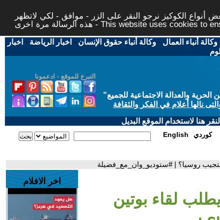
 أنواع الكوكيز نرجو النقر على الزر - موافق - لكي لاتظهر
This website uses cookies to ensure you ge
وكالة أنباء العمال
-
وكالة أنباء حقوق الإنسان
-
اخبار الرياضة
-
اخبار
لوم
التبرع للموقع - ادعمونا
حرية والعدالة الاجتماعية للجميع
"
تى نالها أعلام في الفكر والثقافة
قر هنا لاستخدام الموقع البديل
كوردي
English
تستجيب روسيا؟ | #ستوديو_وان_مع_فضيلة
اخر الافلام
طلب لقاء بوتين