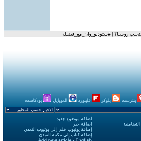
تستجيب روسيا؟ | #ستوديو_وان_مع_فضيلة
بنترست
بلوكر
فليبورد
الموبايل
بودكاست
اضافة موضوع جديد
التضامنية
اضافة خبر
إضافة يوتيوب-فلم إلى يوتيوب التمدن
إضافة كتاب إلى مكتبة التمدن
Add new article - English