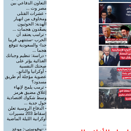
التعاون الدفاعي بين
مصر وت ...
-
عشرات القتلى
ومخاوف من انهيار
الهدنة: الحوثيون
يصعّدون هجمات ...
-
ترامب يعتقد أن
الحرب -ستنتهي قريبا
جدا- والسعودية تتوقع
هجما ...
-
دراسة: تنظيم وجباتك
الغذائية يؤثر على
صحتك النفسية
-
أوكرانيا والناتو..
عضوية مؤجلة أم طريق
مسدود؟
-
ترمب يلمح لإنهاء
إغلاق مضيق هرمز
وسط شكوك اقتصادية
حول جدية ...
-
الدفاع الروسية تعلن
إسقاط 203 مسيرات
أوكرانية الليلة الماضية
...
-
-نوفوستي-: موعد