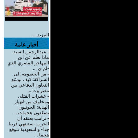
المزيد.....
أخبار عامة
-
عبدالرحمن السيد..
ماذا نعلم عن ابن
المهاجر المصري الذي
-لم ي ...
-
من الخصومة إلى
الشراكة: كيف توسّع
التعاون الدفاعي بين
مصر وت ...
-
عشرات القتلى
ومخاوف من انهيار
الهدنة: الحوثيون
يصعّدون هجمات ...
-
ترامب يعتقد أن
الحرب -ستنتهي قريبا
جدا- والسعودية تتوقع
هجما ...