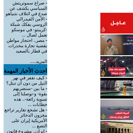
-
صراع سموتريتش
السياسي يكشف عن
صدع في ائتلاف نتنياهو
-
الأمن الفيدرالي
الروسي يفكك شبكة
-كريبتو- في موسكو
تعمل لصال ...
-
مصر.. احتجاز مواطن
بقضية تجارة مخدرات
في قطار بالصعيد
المزيد.....
احدث الأخبار المهمة
-
كيف تقفز في نهر
النيل من دون أن تبتل؟
-
ما بين -سنضربهم
بقوة- و-توصلنا إلى
تسوية رائعة-.. هذه
خطابات ...
-
هل تشجع تقارير تراجع
مخزون الذخائر
الأمريكية إيران على
التصع ...
-
إيران.. مشروع قانون