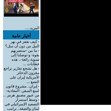
المزيد.....
أخبار عامة
-
كيف تقفز في نهر
النيل من دون أن تبتل؟
-
ما بين -سنضربهم
بقوة- و-توصلنا إلى
تسوية رائعة-.. هذه
خطابات ...
-
هل تشجع تقارير تراجع
مخزون الذخائر
الأمريكية إيران على
التصع ...
-
إيران.. مشروع قانون
لمنع السفن -المعادية-
من عبور مضيق هرمز ...
-
وسط استمرار
التصعيد الإسرائيلي في
لبنان والضفة.. ترامب