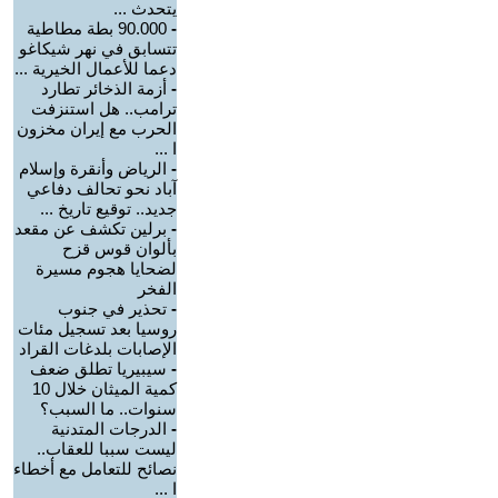
يتحدث ...
-
90.000 بطة مطاطية
تتسابق في نهر شيكاغو
دعما للأعمال الخيرية ...
-
أزمة الذخائر تطارد
ترامب.. هل استنزفت
الحرب مع إيران مخزون
ا ...
-
الرياض وأنقرة وإسلام
آباد نحو تحالف دفاعي
جديد.. توقيع تاريخ ...
-
برلين تكشف عن مقعد
بألوان قوس قزح
لضحايا هجوم مسيرة
الفخر
-
تحذير في جنوب
روسيا بعد تسجيل مئات
الإصابات بلدغات القراد
-
سيبيريا تطلق ضعف
كمية الميثان خلال 10
سنوات.. ما السبب؟
-
الدرجات المتدنية
ليست سببا للعقاب..
نصائح للتعامل مع أخطاء
ا ...