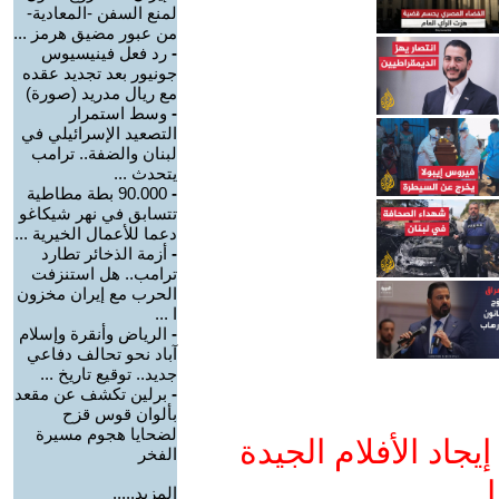
لمنع السفن -المعادية-
من عبور مضيق هرمز ...
-
رد فعل فينيسيوس
جونيور بعد تجديد عقده
مع ريال مدريد (صورة)
-
وسط استمرار
التصعيد الإسرائيلي في
لبنان والضفة.. ترامب
يتحدث ...
-
90.000 بطة مطاطية
تتسابق في نهر شيكاغو
دعما للأعمال الخيرية ...
-
أزمة الذخائر تطارد
ترامب.. هل استنزفت
الحرب مع إيران مخزون
ا ...
-
الرياض وأنقرة وإسلام
آباد نحو تحالف دفاعي
جديد.. توقيع تاريخ ...
-
برلين تكشف عن مقعد
بألوان قوس قزح
لضحايا هجوم مسيرة
جاد الأفلام الجيدة
الفخر
ا
المزيد.....