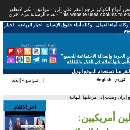
 أنواع الكوكيز نرجو النقر على الزر - موافق - لكي لاتظهر
This website uses cookies to ensure you ge
وكالة أنباء العمال
-
وكالة أنباء حقوق الإنسان
-
اخبار الرياضة
-
اخبار
لوم
التبرع للموقع - ادعمونا
حرية والعدالة الاجتماعية للجميع
"
تى نالها أعلام في الفكر والثقافة
قر هنا لاستخدام الموقع البديل
كوردي
English
يران وصلت إلى مرحلتها النهائية
اخر الافلام
ن أمريكيين: