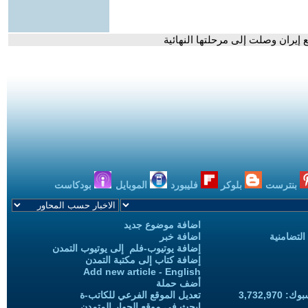
يران وصلت إلى مرحلتها النهائية
بنترست
بلوكر
فليبورد
الموبايل
بودكاست
اضافة موضوع جديد
التضامنية
اضافة خبر
إضافة يوتيوب-فلم إلى يوتيوب التمدن
إضافة كتاب إلى مكتبة التمدن
Add new article - English
أضف حملة
3,732,97
تعديل الموقع الفرعي للكاتب-ة
ابحث في موقع الحوار المتمدن