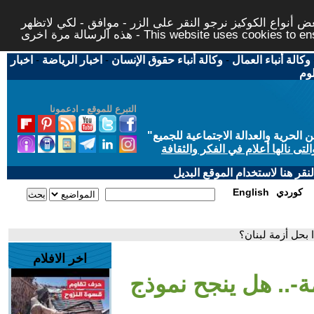
 أنواع الكوكيز نرجو النقر على الزر - موافق - لكي لاتظهر
This website uses cookies to ensure you ge
وكالة أنباء العمال
-
وكالة أنباء حقوق الإنسان
-
اخبار الرياضة
-
اخبار
لوم
التبرع للموقع - ادعمونا
حرية والعدالة الاجتماعية للجميع
"
تى نالها أعلام في الفكر والثقافة
قر هنا لاستخدام الموقع البديل
كوردي
English
 بحل أزمة لبنان؟
اخر الافلام
ة-.. هل ينجح نموذج