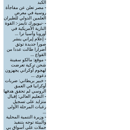
الكبد
-
مصر تعلن عن مفاجأة
روسية في معرض
العلمين الدولي للطيران
-
-نيويورك تايمز-: القوة
النارية الأمريكية في
أوروبا وآسيا ترا ...
-
إعلام إيراني ينشر
صورا جديدة توثق
أضرارا طالت عددا من
القواع ...
-
موقع: مالكو سفينة
شحن تركية تعرضت
لهجوم أوكراني يجهزون
دعوى ...
-
خبير بريطاني: ضربات
أوكرانيا في العمق
الروسي لم تحقق هدفها
-
التعليم العالي: إقبال
متزايد على تسجيل
رغبات المرحلة الأولى
...
-
وزيرة التنمية المحلية
والبيئة توجه بتنفيذ
حملات على أسواق بي