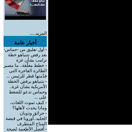
المزيد.....
أخبار عامة
-
أول تعليق من -حماس-
بعد رفض نتنياهو خطة
ترامب بشأن غزة
-
خطط معلّقة.. ما مصير
الطائرة الفاخرة التي
قدّمتها قطر للرئيس ...
-
نتنياهو يرفض الخطة
الأمريكية بشأن غزة..
وحماس تدعو للضغط
على ...
-
كيف تموت اللغات،
وماذا يحدث لأهلها؟
-
حرائق وذوبان
الجليد..أوروبا في قبضة
المناخ المتطرف
-
أفضل الأطعمة لصحة