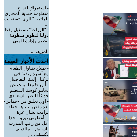
...
-
استمرارًا لنجاح
منظومة حماية المجاري
المائية..” الرى” تستجيب
...
-
“الزراعة” تستقبل وفدا
دوليا لتطوير منظومة
تنظيم وإدارة المبي ...
المزيد.....
احدث الأخبار المهمة
-
صلاح يتناول الطعام
مع أسرة ريفية في
تركيا.. إليك التفاصيل
-
أبرز 5 معلومات عن
سامو كوستا المنضم
حديثاً للنصر السعودي
-
أول تعليق من -حماس-
بعد رفض نتنياهو خطة
ترامب بشأن غزة
-
-أعطوني يورو واحدا
أقل من راتب المدرب
السابق-.. مالديني
يكشف ...