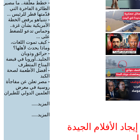
-
خطط معلّقة.. ما مصير
الطائرة الفاخرة التي
قدّمتها قطر للرئيس ...
-
نتنياهو يرفض الخطة
الأمريكية بشأن غزة..
وحماس تدعو للضغط
على ...
-
كيف تموت اللغات،
وماذا يحدث لأهلها؟
-
حرائق وذوبان
الجليد..أوروبا في قبضة
المناخ المتطرف
-
أفضل الأطعمة لصحة
الكبد
-
مصر تعلن عن مفاجأة
روسية في معرض
العلمين الدولي للطيران
المزيد.....
المزيد.....
جاد الأفلام الجيدة
ا