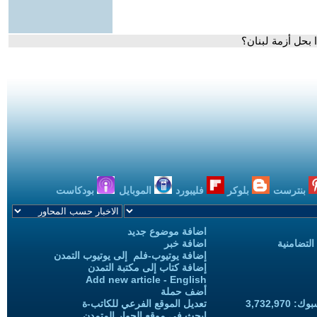
 بحل أزمة لبنان؟
بنترست
بلوكر
فليبورد
الموبايل
بودكاست
اضافة موضوع جديد
التضامنية
اضافة خبر
إضافة يوتيوب-فلم إلى يوتيوب التمدن
إضافة كتاب إلى مكتبة التمدن
Add new article - English
أضف حملة
3,732,97
تعديل الموقع الفرعي للكاتب-ة
ابحث في موقع الحوار المتمدن