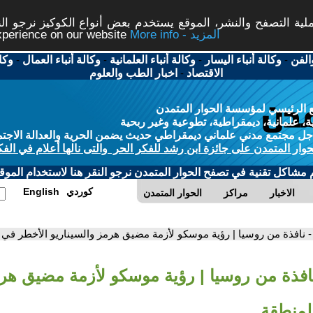
ة التصفح والنشر، الموقع يستخدم بعض أنواع الكوكيز نرجو النق
More info - المزيد
experience on our website
الفن
-
وكالة أنباء اليسار
-
وكالة أنباء العلمانية
-
وكالة أنباء العمال
-
وكا
الاقتصاد
-
اخبار الطب والعلوم
 الرئيسي لمؤسسة الحوار المتمدن
، علمانية، ديمقراطية، تطوعية وغير ربحية
ل مجتمع مدني علماني ديمقراطي حديث يضمن الحرية والعدالة الاجتم
حوار المتمدن على جائزة ابن رشد للفكر الحر والتى نالها أعلام في الفك
م مشاكل تقنية في تصفح الحوار المتمدن نرجو النقر هنا لاستخدام الموقع
كوردي
English
الاخبار
مراكز
الحوار المتمدن
- نافذة من روسيا | رؤية موسكو لأزمة مضيق هرمز والسيناريو الأخطر في 
نافذة من روسيا | رؤية موسكو لأزمة مضيق هرم
لمنطقة