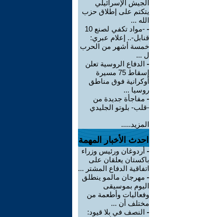
الجيش الإسرائيلي
يتكتم على إطلاق حزب
الله ...
-
-مواد تكفي لصنع 10
قنابل-.. إعلام عبري:
خمسة أشهر من الحرب
ل ...
-
الدفاع الروسية تعلن
إسقاط 75 مسيرة
أوكرانية فوق مناطق
روسيا ...
-
مفاجأة جديدة من
-قلب- بلوتو الجليدي
المزيد.....
احدث الأخبار المهمة
-
أردوغان ورئيس وزراء
باكستان يعلقان على
اتفاقية الدفاع المشتر ...
-
مهرجان مالمو ينطلق
اليوم بموسيقى
وفعاليات وأطعمة من
مختلف أن ...
-
النصف في بلا قيود: