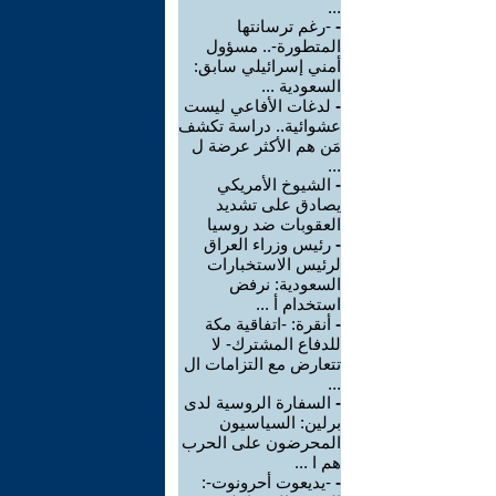
...
-
-رغم ترسانتها
المتطورة-.. مسؤول
أمني إسرائيلي سابق:
السعودية ...
-
لدغات الأفاعي ليست
عشوائية.. دراسة تكشف
مَن هم الأكثر عرضة ل
...
-
الشيوخ الأمريكي
يصادق على تشديد
العقوبات ضد روسيا
-
رئيس وزراء العراق
لرئيس الاستخبارات
السعودية: نرفض
استخدام أ ...
-
أنقرة: -اتفاقية مكة
للدفاع المشترك- لا
تتعارض مع التزامات ال
...
-
السفارة الروسية لدى
برلين: السياسيون
المحرضون على الحرب
هم ا ...
-
-يديعوت أحرونوت-: