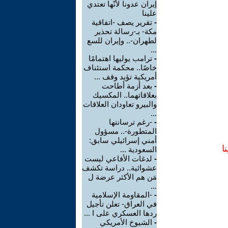
إيران عدونا لأنّها تعتدي
علينا
-
تقرير يصف -اتفاقية
مكة- بـ-رسالة تحذير
لطهران-.. وإيران للسع
...
-
ترامب يوليها اهتمامًا
خاصًا.. محكمة استئناف
أمريكية تؤيد وقف ...
-
بعد أزمة أطاحت
بعلاقاتهما.. المكسيك
والبيرو تعاودان العلاقات
...
-
-رغم ترسانتها
المتطورة-.. مسؤول
أمني إسرائيلي سابق:
ا
السعودية ...
-
لدغات الأفاعي ليست
عشوائية.. دراسة تكشف
مَن هم الأكثر عرضة ل
...
-
-المقاومة الإسلامية
في العراق- تعلن تأجيل
ردها العسكري على ا ...
-
الشيوخ الأمريكي