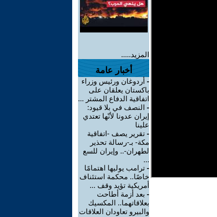
المزيد.....
أخبار عامة
-
أردوغان ورئيس وزراء
باكستان يعلقان على
اتفاقية الدفاع المشتر ...
-
النصف في بلا قيود:
إيران عدونا لأنّها تعتدي
علينا
-
تقرير يصف -اتفاقية
مكة- بـ-رسالة تحذير
لطهران-.. وإيران للسع
...
-
ترامب يوليها اهتمامًا
خاصًا.. محكمة استئناف
أمريكية تؤيد وقف ...
-
بعد أزمة أطاحت
بعلاقاتهما.. المكسيك
والبيرو تعاودان العلاقات