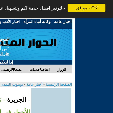
موافق - OK
لتوفير افضل خدمة لكم ولتسهيل عملي
أخبار عامة
-
وكالة أنباء المرأة
-
اخبار الأدب و
الموقع
يسارية
"من أج
حاز ال
إذا لديك
الزوار
اضافة/خدمات
بحث/الارشيف
الصفحة الرئيسية
-
أخبار عامة
-
يوتيوب التمدن
- الجزيرة
- 
الأخطر في ا