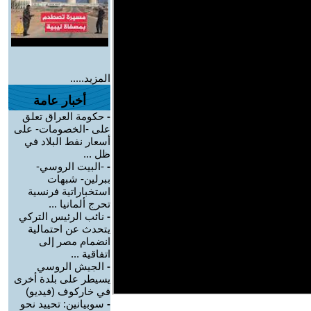
المزيد.....
أخبار عامة
-
حكومة العراق تعلق
على -الخصومات- على
أسعار نفط البلاد في
ظل ...
-
-البيت الروسي-
ببرلين- شبهات
استخباراتية فرنسية
تحرج ألمانيا ...
-
نائب الرئيس التركي
يتحدث عن احتمالية
انضمام مصر إلى
اتفاقية ...
-
الجيش الروسي
يسيطر على بلدة أخرى
في خاركوف (فيديو)
-
سوبيانين: تحييد نحو