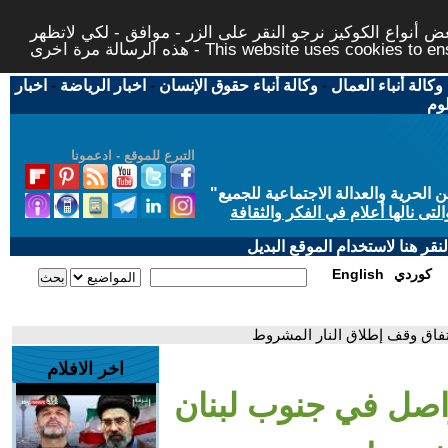
 أنواع الكوكيز نرجو النقر على الزر - موافق - لكي لاتظهر
This website uses cookies to ensure you ge
وكالة أنباء العمال
-
وكالة أنباء حقوق الإنسان
-
اخبار الرياضة
-
اخبار
لوم
التبرع للموقع - ادعمونا
حرية والعدالة الاجتماعية للجميع
"
تى نالها أعلام في الفكر والثقافة
قر هنا لاستخدام الموقع البديل
كوردي
English
تفاق وقف إطلاق النار المشروط
اخر الافلام
واصل في جنوب لبنان