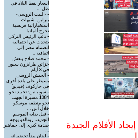
أسعار نفط البلاد في
ظل ...
-
-البيت الروسي-
ببرلين- شبهات
استخباراتية فرنسية
تحرج ألمانيا ...
-
نائب الرئيس التركي
يتحدث عن احتمالية
انضمام مصر إلى
اتفاقية ...
-
محمد صلاح ينعش
خزائن طرابزون سبور
في 3 أيام
-
الجيش الروسي
يسيطر على بلدة أخرى
في خاركوف (فيديو)
-
سوبيانين: تحييد نحو
1984 مسيرة اتجهت
نحو منطقة موسكو
خلال أس ...
-
قبل بداية الموسم
الجديد.. رونالدو يوجه
جاد الأفلام الجيدة
صدمة كبرى إلى جماهير
...
ا
-
لبنان يبدأ تحضيراته