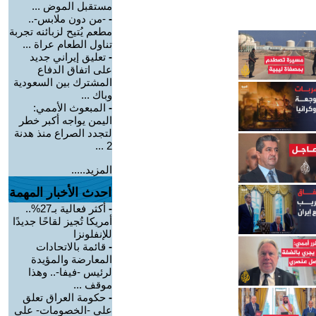
مستقبل الموض ...
-
-من دون ملابس-..
مطعم يُتيح لزبائنه تجربة
تناول الطعام عراة ...
-
تعليق إيراني جديد
على اتفاق الدفاع
المشترك بين السعودية
وباك ...
-
المبعوث الأممي:
اليمن يواجه أكبر خطر
لتجدد الصراع منذ هدنة
2 ...
المزيد.....
احدث الأخبار المهمة
-
أكثر فعالية بـ27%..
أمريكا تُجيز لقاحًا جديدًا
للإنفلونزا
-
قائمة بالاتحادات
المعارضة والمؤيدة
لرئيس -فيفا-.. وهذا
موقف ...
-
حكومة العراق تعلق
على -الخصومات- على