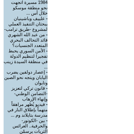
1984 مسيرة اتجهت
نحو منطقة موسكو
خلال أس ...
-
علييف وباشينيان
يبحثان التنفيذ العملي
لمشروع -طريق ترامب-
-
من عبد الله الشهري
قائد التحالف البحري
المتعدد الجنسيات؟
-
الأمن السوري يحبط
تفجيرا لتنظيم الدولة
في منطقة السيدة زينب
...
-
إعصار دولفين يضرب
اليابان ويتجه نحو الصين
وتايوان
-
قانون تركي لتعزيز
-التضامن الوطني-
وإنهاء الإرهاب
-
فيديو يُظهر مراهقاً
متهماً بإطلاق النار في
مدرسة بتايلاند وم ...
-
بين -الكوتور-
والحرفية.. العرائس
الثريات يرسمْن