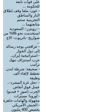
على قوات تابعة
للحكومة ...
-
عون: ملفا وقف إطلاق
النار والمناطق
التجريبية ستتم
متابعتهما ...
-
-رويترز-: السعودية
استخدمت نحو 86% من
صواريخ -باتريوت- الاع
...
-
عراقجي يوجه رسالة
إلى دول الجوار
-
استراتيجية إيران..
حرب استنزاف تنهك
ترامب
-
صحيفة: شرطة لندن
تخطط لإلغاء ألف
وظيفة
-
-نحل غزة المشرد-..
عسل فوق أنقاض
الحرب (صور + فيديو)
-
أوروبا: مسيّرات
مجهولة واتّهامات جاهزة
-
الجيش الأمريكي
يخصص 400 مليون