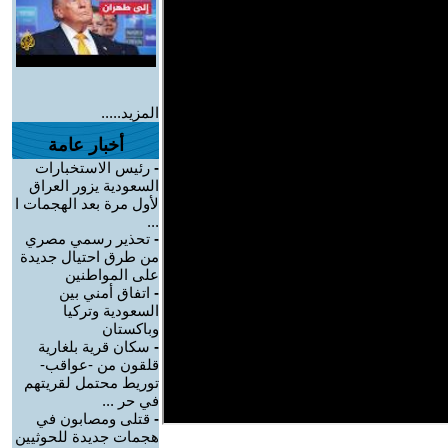
المزيد.....
أخبار عامة
-
رئيس الاستخبارات
السعودية يزور العراق
لأول مرة بعد الهجمات ا
...
-
تحذير رسمي مصري
من طرق احتيال جديدة
على المواطنين
-
اتفاق أمني بين
السعودية وتركيا
وباكستان
-
سكان قرية بلغارية
قلقون من -عواقب-
توريط محتمل لقريتهم
في حر ...
-
قتلى ومصابون في
هجمات جديدة للحوثيين