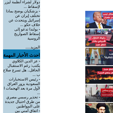
دولار لشراء أنظمة ليزر
لإسقاط ...
-
بزشكيان يوضح بماذا
تختلف إيران عن
إسرائيل ويتحدث عن
خلاف حكو ...
-
بولندا تدعو إلى
إسقاط الصواريخ
الروسية
المزيد.....
احدث الأخبار المهمة
-
عز الدين الكلاوي
يكتب: رغم الاستقبال
الحافل.. هل تسرع صلاح
ب ...
-
رئيس الاستخبارات
السعودية يزور العراق
لأول مرة بعد الهجمات ا
...
-
تحذير رسمي مصري
من طرق احتيال جديدة
على المواطنين
-
اتفاق أمني بين