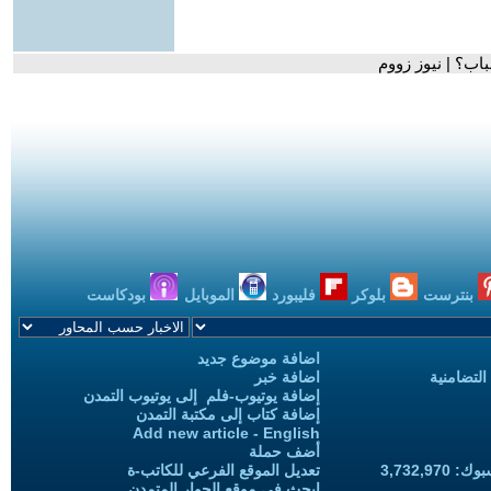
باب؟ | نيوز زووم
بنترست
بلوكر
فليبورد
الموبايل
بودكاست
اضافة موضوع جديد
التضامنية
اضافة خبر
إضافة يوتيوب-فلم إلى يوتيوب التمدن
إضافة كتاب إلى مكتبة التمدن
Add new article - English
أضف حملة
3,732,97
تعديل الموقع الفرعي للكاتب-ة
ابحث في موقع الحوار المتمدن