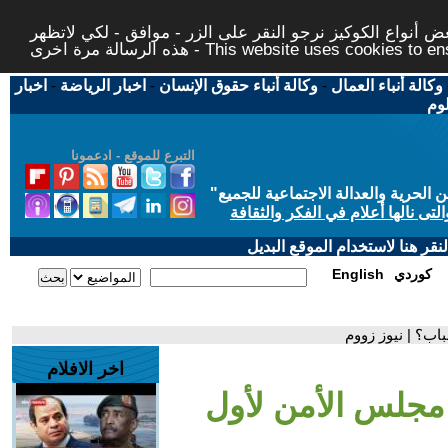
 أنواع الكوكيز نرجو النقر على الزر - موافق - لكي لاتظهر
This website uses cookies to ensure you ge
وكالة أنباء العمال
-
وكالة أنباء حقوق الإنسان
-
اخبار الرياضة
-
اخبار
لوم
التبرع للموقع - ادعمونا
حرية والعدالة الاجتماعية للجميع
"
تى نالها أعلام في الفكر والثقافة
قر هنا لاستخدام الموقع البديل
كوردي
English
باب؟ | نيوز زووم
اخر الافلام
ي مجلس الأمن لأول