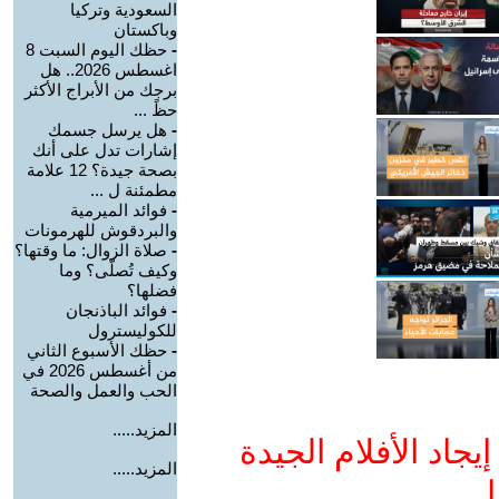
السعودية وتركيا
وباكستان
-
حظك اليوم السبت 8
اغسطس 2026.. هل
برجك من الأبراج الأكثر
حظً ...
-
هل يرسل جسمك
إشارات تدل على أنك
بصحة جيدة؟ 12 علامة
مطمئنة ل ...
-
فوائد الميرمية
والبردقوش للهرمونات
-
صلاة الزوال: ما وقتها؟
وكيف تُصلّى؟ وما
فضلها؟
-
فوائد الباذنجان
للكوليسترول
-
حظك الأسبوع الثاني
من أغسطس 2026 في
الحب والعمل والصحة
المزيد.....
جاد الأفلام الجيدة
المزيد.....
ا