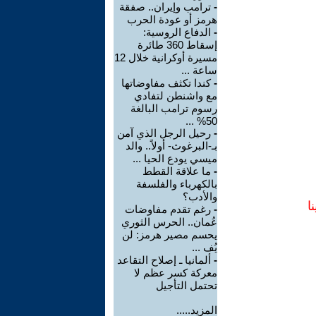
-
ترامب وإيران.. صفقة
هرمز أو عودة الحرب
-
الدفاع الروسية:
إسقاط 360 طائرة
مسيرة أوكرانية خلال 12
ساعة ...
-
كندا تكثف مفاوضاتها
مع واشنطن لتفادي
رسوم ترامب البالغة
50% ...
-
رحيل الرجل الذي آمن
بـ-البرغوث- أولاً.. والد
ميسي يودع الحيا ...
-
ما علاقة القطط
بالكهرباء والفلسفة
والأدب؟
ا
-
رغم تقدم مفاوضات
عُمان.. الحرس الثوري
يحسم مصير هرمز: لن
يُف ...
-
ألمانيا ـ إصلاح التقاعد
معركة كسر عظم لا
تحتمل التأجيل
المزيد.....