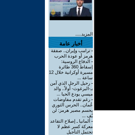
المزيد.....
أخبار عامة
-
ترامب وإيران.. صفقة
هرمز أو عودة الحرب
-
الدفاع الروسية:
إسقاط 360 طائرة
مسيرة أوكرانية خلال 12
ساعة ...
-
رحيل الرجل الذي آمن
بـ-البرغوث- أولاً.. والد
ميسي يودع الحيا ...
-
رغم تقدم مفاوضات
عُمان.. الحرس الثوري
يحسم مصير هرمز: لن
يُف ...
-
ألمانيا ـ إصلاح التقاعد
معركة كسر عظم لا
تحتمل التأجيل