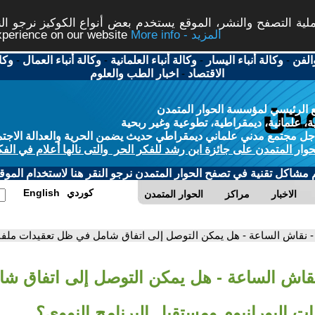
ة التصفح والنشر، الموقع يستخدم بعض أنواع الكوكيز نرجو النق
More info - المزيد
experience on our website
الفن
-
وكالة أنباء اليسار
-
وكالة أنباء العلمانية
-
وكالة أنباء العمال
-
وكا
الاقتصاد
-
اخبار الطب والعلوم
 الرئيسي لمؤسسة الحوار المتمدن
، علمانية، ديمقراطية، تطوعية وغير ربحية
ل مجتمع مدني علماني ديمقراطي حديث يضمن الحرية والعدالة الاجتم
حوار المتمدن على جائزة ابن رشد للفكر الحر والتى نالها أعلام في الفك
م مشاكل تقنية في تصفح الحوار المتمدن نرجو النقر هنا لاستخدام الموقع
كوردي
English
الاخبار
مراكز
الحوار المتمدن
- نقاش الساعة - هل يمكن التوصل إلى اتفاق شامل في ظل تعقيدات ملفات 
نقاش الساعة - هل يمكن التوصل إلى اتفاق ش
ت اليورانيوم ومستقبل البرنامج النووي؟