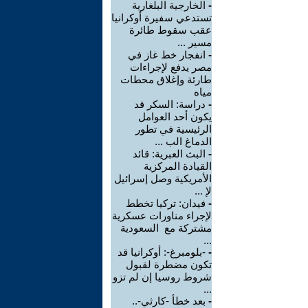
-
الخارجية البلغارية
تستدعي سفيرة أوكرانيا
عقب سقوط طائرة
مسير ...
-
انفجار خط غاز في
مصر يدفع لإجراءات
طارئة وإغلاق محطات
مياه
-
دراسة: السكر قد
يكون أحد العوامل
الرئيسية في تطور
الدماغ الب ...
-
البث العبرية: قائد
القيادة المركزية
الأمريكية وصل إسرائيل
لإ ...
-
فيدان: تركيا تخطط
لإجراء مناورات عسكرية
مشتركة مع السعودية
...
-
-بلومبرغ-: أوكرانيا قد
تكون مضطرة لقبول
شروط روسيا إن لم تزو
...
-
بعد خطأ -كارثي-..