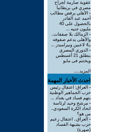
عقوبة صارمة لجراح
مصري في بريطانيا
-
الأهلي يرفض مطالب
أحمد عبد القادر
بالحصول على 40
مليون جنيه ...
-
الزمالك بلا صفقات..
والأهلى يدعم صفوفه
بـ4 لاعبين وبيراميدز ...
-
الدوري المصري
ينطلق 21 أغسطس
ويختتم فى مايو
المزيد.....
احدث الأخبار المهمة
-
العراق: اعتقال رئيس
حزب الجماهير الوطنية
بتهم فساد في بغداد ...
-
مرشح وحيد لرئاسة
اتحاد الكرة السعودي..
من هو؟
-
العراق.. اعتقال زعيم
حزب بشبهة الفساد
(صورة)