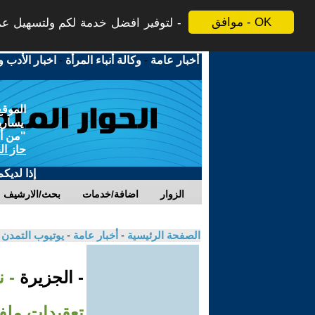
موافق - OK
لتوفير افضل خدمة لكم ولتسهيل عملي
أخبار عامة
-
وكالة أنباء المرأة
-
اخبار الأدب و
الموقع
يسارية
"من أج
حاز ال
إذا لديك
الزوار
اضافة/خدمات
بحث/الارشيف
الصفحة الرئيسية
-
أخبار عامة
-
يوتيوب التمدن
- الجزيرة
- 
تعقيدات ملفا