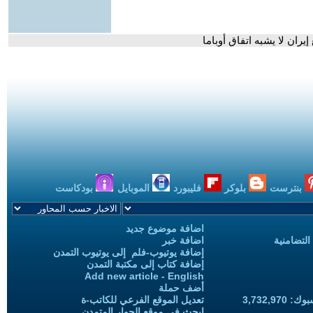
ران لا يشبه اتفاق أوباما
بنترست
بلوكر
فليبورد
الموبايل
بودكاست
اضافة موضوع جديد
التضامنية
اضافة خبر
إضافة يوتيوب-فلم إلى يوتيوب التمدن
إضافة كتاب إلى مكتبة التمدن
Add new article - English
أضف حملة
3,732,97
تعديل الموقع الفرعي للكاتب-ة
ابحث في موقع الحوار المتمدن