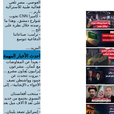
العوضي.. مصر تلغي
فعالية طبية للأسترالية
باربر ...
-
كاميرا CNN تجوب
شوارع دمشق.. وهذا ما
رصدته خلال نظرة على
الح ...
-
ترامب: صناعاتنا
الدفاعية تتوسع
المزيد.....
احدث الأخبار المهمة
-
بعيداً عن المفاوضات
مع عُمان.. مشرعون
إيرانيون يُعِدّون مشرو ...
-
بيروت تتحدث عن
جمود وواشنطن تصف
الأجواء بـ-الإيجابية-.. إلى
...
-
منتخب أفغانستان
النسوي يجتمع من جديد
على بُعد 8 آلاف ميل بعد
...
-
إسرائيل تصعد بلبنان..