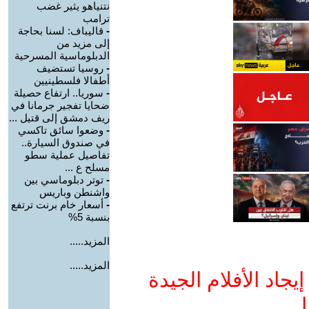
نتنياهو يثير غضب
ترامب
-
قاليباف: لسنا بحاجة
إلى مزيد من
الدبلوماسية المسرحية
-
روسيا تستضيف
أطفالا فلسطينيين
-
سوريا.. ارتفاع حصيلة
ضحايا تفجير جرمانا في
ريف دمشق إلى قتيل ...
-
وضعوا سائق تاكسي
في صندوق السيارة..
تفاصيل عملية سطو
مسلح ع ...
-
توتر دبلوماسي بين
واشنطن وباريس
-
أسعار خام برنت ترتفع
بنسبة 5%
المزيد.....
المزيد.....
جاد الأفلام الجيدة
ا