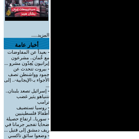
المزيد.....
أخبار عامة
-
بعيداً عن المفاوضات
مع عُمان.. مشرعون
إيرانيون يُعِدّون مشرو ...
-
بيروت تتحدث عن
جمود وواشنطن تصف
الأجواء بـ-الإيجابية-.. إلى
...
-
إسرائيل تصعد بلبنان..
نتنياهو يثير غضب
ترامب
-
روسيا تستضيف
أطفالا فلسطينيين
-
سوريا.. ارتفاع حصيلة
ضحايا تفجير جرمانا في
ريف دمشق إلى قتيل ...
-
وضعوا سائق تاكسي