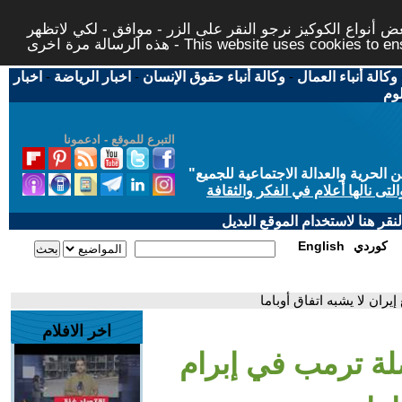
 أنواع الكوكيز نرجو النقر على الزر - موافق - لكي لاتظهر
This website uses cookies to ensure you ge
وكالة أنباء العمال
-
وكالة أنباء حقوق الإنسان
-
اخبار الرياضة
-
اخبار
لوم
التبرع للموقع - ادعمونا
حرية والعدالة الاجتماعية للجميع
"
تى نالها أعلام في الفكر والثقافة
قر هنا لاستخدام الموقع البديل
كوردي
English
ران لا يشبه اتفاق أوباما
اخر الافلام
لة ترمب في إبرام