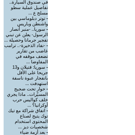
في صندوق السيارة..
تفاصيل عملية سطو
مسلح ع ...
-
توتر دبلوماسي بين
واشنطن وباريس
-
سوريا.. -منبر أنصار
الرسول- يعلن عن تبني
تفجير جرمانا وحصيلة ...
-
-نفاد الذخيرة-.. ترامب
غاضب من تقارير
تضعف موقفه في
المفاوضا ...
-
سوريا: قتيلان و13
جريحا على الأقل
بانفجار عبوة ناسفة
استهدفت ...
-
حوار تحت ضجيج
المسيّرات.. ماذا يجري
خلف كواليس حرب
أوكرانيا؟ ...
-
اتفاق شراكة مع تيك
توك يتيح لصناع
المحتوى استخدام
شخصيات ديز ...
-
بعد أزمة ضياء