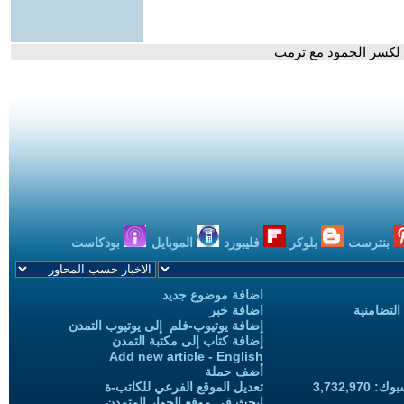
بنترست
بلوكر
فليبورد
الموبايل
بودكاست
اضافة موضوع جديد
التضامنية
اضافة خبر
إضافة يوتيوب-فلم إلى يوتيوب التمدن
إضافة كتاب إلى مكتبة التمدن
Add new article - English
أضف حملة
3,732,97
تعديل الموقع الفرعي للكاتب-ة
ابحث في موقع الحوار المتمدن