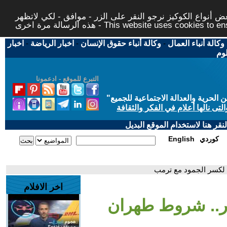
 أنواع الكوكيز نرجو النقر على الزر - موافق - لكي لاتظهر
This website uses cookies to ensure you ge
وكالة أنباء العمال
-
وكالة أنباء حقوق الإنسان
-
اخبار الرياضة
-
اخبار
لوم
التبرع للموقع - ادعمونا
حرية والعدالة الاجتماعية للجميع
"
تى نالها أعلام في الفكر والثقافة
قر هنا لاستخدام الموقع البديل
كوردي
English
اخر الافلام
ليار دولار.. شروط طهران