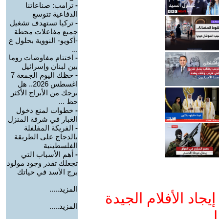
-
ترامب: صناعاتنا
الدفاعية تتوسع
-
تركيا تستهدف تشغيل
جميع مفاعلات محطة
-أكويو- النووية بحلول ع
...
-
اختتام مفاوضات روما
بين لبنان وإسرائيل
-
حظك اليوم الجمعة 7
اغسطس 2026.. هل
برجك من الأبراج الأكثر
حظ ...
-
خطوات لمنع دخول
الغبار في شرفة المنزل
-
الفريكة المفلفلة
بالدجاج على الطريقة
الفلسطينية
-
أهم الأسباب التي
تجعلك تقدر وجود مولود
برج الأسد في حياتك
المزيد.....
جاد الأفلام الجيدة
المزيد.....
ا