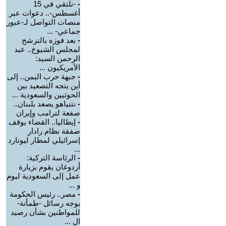
-
-نلتقي في 15
أغسطس-.. دعوات عبر
منصات التواصل لـ-عبور
جماعي- ...
-
بعد فوزه بالترشح
لمجلس الشيوخ.. عبد
الرحمن السيد:
الأمريكيون ...
-
جبهة حرب اليمن.. إلى
أين يتجه التصعيد بين
الحوثيين والسعودية ...
-
نتنياهو يصعد بلبنان..
صفعة لترامب وإيران
-
إيطاليا.. القضاء يوقف
صفقة نظام رادار
إسرائيلي لمطار ليونارد
...
-
الرئاسة التركية:
أردوغان يقوم بزيارة
عمل إلى السعودية ليوم
و ...
-
مصر.. رئيس الحكومة
يوجه رسائل -طمأنة-
للمواطنين بشأن رصيد
ال ...