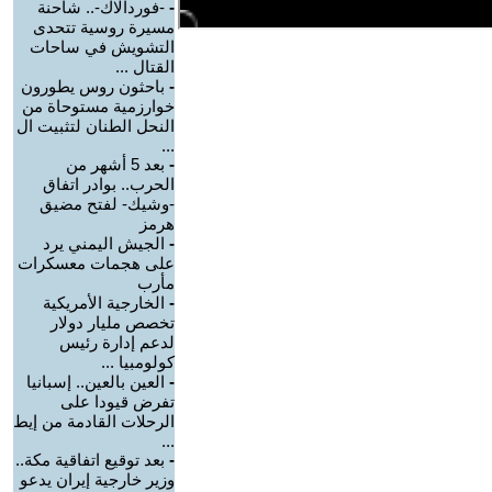
-
-فوردالاك-.. شاحنة
مسيرة روسية تتحدى
التشويش في ساحات
القتال ...
-
باحثون روس يطورون
خوارزمية مستوحاة من
النحل الطنان لتثبيت ال
...
-
بعد 5 أشهر من
الحرب.. بوادر اتفاق
-وشيك- لفتح مضيق
هرمز
-
الجيش اليمني يرد
على هجمات معسكرات
مأرب
-
الخارجية الأمريكية
تخصص مليار دولار
لدعم إدارة رئيس
كولومبيا ...
-
العين بالعين.. إسبانيا
تفرض قيودا على
الرحلات القادمة من إيط
...
-
بعد توقيع اتفاقية مكة..
وزير خارجية إيران يدعو