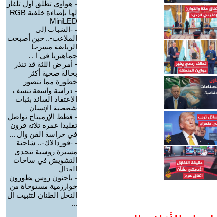
-
هواوي تطلق أول تلفاز
لها بإضاءة خلفية RGB
MiniLED
-
-الشباب إلى
الملاعب-.. حين أصبحت
الرياضة مسرحا
جماهيريا في ا ...
-
أمراض اللثة قد تنذر
بحالة صحية أكثر
خطورة مما نتصور
-
دراسة واسعة تنسف
الاعتقاد السائد بثبات
شخصية الإنسان
-
قطط الإرميتاج تواصل
تقليدا عمره ثلاثة قرون
في حراسة الفن وال ...
-
-فوردالاك-.. شاحنة
مسيرة روسية تتحدى
التشويش في ساحات
القتال ...
-
باحثون روس يطورون
خوارزمية مستوحاة من
النحل الطنان لتثبيت ال
...