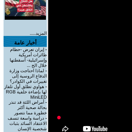
المزيد.....
أخبار عامة
-
إيران تعرض -حطام
طائرات أمريكية
وإسرائيلية- أسقطتها
خلال الح ...
-
لماذا احتاجت وزارة
الدفاع الروسية إلى
تغييرات في الكوادر؟
-
هواوي تطلق أول تلفاز
لها بإضاءة خلفية RGB
MiniLED
-
أمراض اللثة قد تنذر
بحالة صحية أكثر
خطورة مما نتصور
-
دراسة واسعة تنسف
الاعتقاد السائد بثبات
شخصية الإنسان