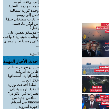
إلى -وحدة الم ...
-
مع صواريخ بالستية..
وحدة كورية شمالية
تصل إلى روسيا
-
الغرب سيتخلى حتمًا
عن أوكرانيا، فمتى
يفعل؟
-
موسكو تقضي على
أوهام باشينيان: لا واجب
على روسيا تجاه أرميني
...
المزيد.....
احدث الأخبار المهمة
-
إيران تعرض -حطام
طائرات أمريكية
وإسرائيلية- أسقطتها
خلال الح ...
-
لماذا احتاجت وزارة
الدفاع الروسية إلى
تغييرات في الكوادر؟
-
منافس جديد من
Xiaomi في أسواق
أجهزة أندرويد