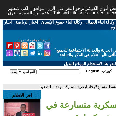
 أنواع الكوكيز نرجو النقر على الزر - موافق - لكي لاتظهر
This website uses cookies to ensure you ge
وكالة أنباء العمال
-
وكالة أنباء حقوق الإنسان
-
اخبار الرياضة
-
اخبار
لوم
التبرع للموقع - ادعمونا
حرية والعدالة الاجتماعية للجميع
"
تى نالها أعلام في الفكر والثقافة
قر هنا لاستخدام الموقع البديل
كوردي
English
سط مساعٍ لإيجاد أرضية مشتركة لوقف التصعيد
اخر الافلام
سكرية متسارعة في