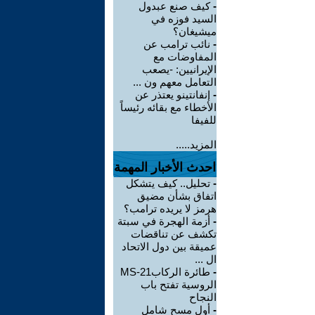
-
كيف صنع عبدول
السيد فوزه في
ميشيغان؟
-
نائب ترامب عن
المفاوضات مع
الإيرانيين: -يصعب
التعامل معهم ون ...
-
إنفانتينو يعتذر عن
الأخطاء مع بقائه رئيساً
للفيفا
المزيد.....
احدث الأخبار المهمة
-
تحليل.. كيف يتشكل
اتفاق بشأن مضيق
هرمز لا يريده ترامب؟
-
أزمة الهجرة في سبتة
تكشف عن تناقضات
عميقة بين دول الاتحاد
ال ...
-
طائرة الركابMS-21
الروسية تفتح باب
النجاح
-
أول مسح شامل