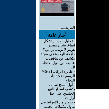
المزيد.....
أخبار عامة
-
تحليل.. كيف يتشكل
اتفاق بشأن مضيق
هرمز لا يريده ترامب؟
-
أزمة الهجرة في سبتة
تكشف عن تناقضات
عميقة بين دول الاتحاد
ال ...
-
طائرة الركابMS-21
الروسية تفتح باب
النجاح
-
أول مسح شامل
يكشف أسرار النهر
الجليدي على جبل
أرارات
-
تحذير من الإفراط في
تناول مكملات الحديد