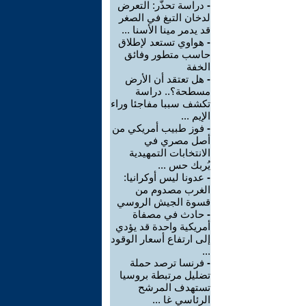
-
دراسة تحذّر: التعرض
لدخان التبغ في الصغر
قد يدمر مينا الأسنا ...
-
هواوي تستعد لإطلاق
حاسب متطور وفائق
الخفة
-
هل تعتقد أن الأرض
مسطحة؟.. دراسة
تكشف سببا مفاجئا وراء
الإيم ...
-
فوز طبيب أمريكي من
أصل مصري في
الانتخابات التمهيدية
يُربك حس ...
-
عدونا ليس أوكرانيا:
الغرب مصدوم من
قسوة الجيش الروسي
-
حادث في مصفاة
أمريكية واحدة قد يؤدي
إلى ارتفاع أسعار الوقود
...
-
فرنسا ترصد حملة
تضليل مرتبطة بروسيا
تستهدف المرشح
الرئاسي غا ...