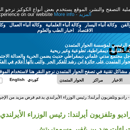
ة التصفح والنشر، الموقع يستخدم بعض أنواع الكوكيز نرجو النق
More info - المزيد
experience on our website
الفن
-
وكالة أنباء اليسار
-
وكالة أنباء العلمانية
-
وكالة أنباء العمال
-
وكا
الاقتصاد
-
اخبار الطب والعلوم
 الرئيسي لمؤسسة الحوار المتمدن
، علمانية، ديمقراطية، تطوعية وغير ربحية
ل مجتمع مدني علماني ديمقراطي حديث يضمن الحرية والعدالة الاجتم
حوار المتمدن على جائزة ابن رشد للفكر الحر والتى نالها أعلام في الفك
م مشاكل تقنية في تصفح الحوار المتمدن نرجو النقر هنا لاستخدام الموقع
كوردي
English
الاخبار
مراكز
الحوار المتمدن
- راديو وتلفزيون أيرلندا: رئيس الوزراء الأيرلندي يدعم فرض مزيد من ال
اديو وتلفزيون أيرلندا: رئيس الوزراء الأيرلن
جراءات ضد بن غفير وسموتريتش