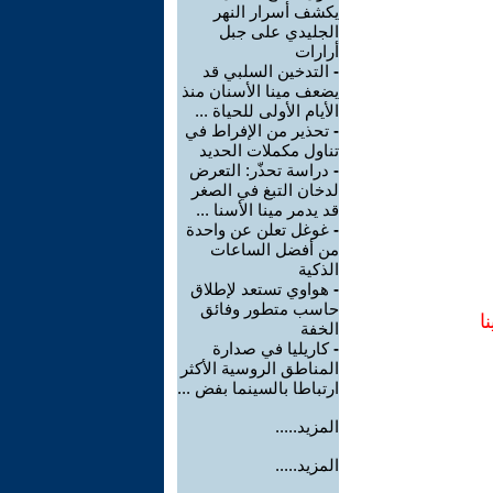
يكشف أسرار النهر
الجليدي على جبل
أرارات
-
التدخين السلبي قد
يضعف مينا الأسنان منذ
الأيام الأولى للحياة ...
-
تحذير من الإفراط في
تناول مكملات الحديد
-
دراسة تحذّر: التعرض
لدخان التبغ في الصغر
قد يدمر مينا الأسنا ...
-
غوغل تعلن عن واحدة
من أفضل الساعات
الذكية
-
هواوي تستعد لإطلاق
حاسب متطور وفائق
ا
الخفة
-
كاريليا في صدارة
المناطق الروسية الأكثر
ارتباطا بالسينما بفض ...
المزيد.....
المزيد.....