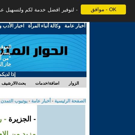
موافق - OK
لتوفير افضل خدمة لكم ولتسهيل عملي
أخبار عامة
-
وكالة أنباء المرأة
-
اخبار الأدب و
الموقع
يسارية
"من أج
حاز ال
إذا لديك
الزوار
اضافة/خدمات
بحث/الارشيف
الصفحة الرئيسية
-
أخبار عامة
-
يوتيوب التمدن
- الجزيرة
- ر
مزيد من الإ