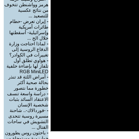
هرمز وواشنطن تتخوف
من نتائج عكسية
للتصعيد ...
-
إيران تعرض -حطام
طائرات أمريكية
وإسرائيلية- أسقطتها
خلال الح ...
-
لماذا احتاجت وزارة
الدفاع الروسية إلى
تغييرات في الكوادر؟
-
هواوي تطلق أول
تلفاز لها بإضاءة خلفية
RGB MiniLED
-
أمراض اللثة قد تنذر
بحالة صحية أكثر
خطورة مما نتصور
-
دراسة واسعة تنسف
الاعتقاد السائد بثبات
شخصية الإنسان
-
-فوردالاك-.. شاحنة
مسيرة روسية تتحدى
التشويش في ساحات
القتال ...
-
باحثون روس يطورون
خوارزمية مستوحاة من