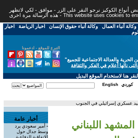
 أنواع الكوكيز نرجو النقر على الزر - موافق - لكي لاتظهر
This website uses cookies to ensure you ge
وكالة أنباء العمال
-
وكالة أنباء حقوق الإنسان
-
اخبار الرياضة
-
اخبار
لوم
التبرع للموقع - ادعمونا
حرية والعدالة الاجتماعية للجميع
"
تى نالها أعلام في الفكر والثقافة
قر هنا لاستخدام الموقع البديل
كوردي
English
عيد عسكري إسرائيلي في الجنوب
أخبار عامة
المشهد اللبناني
-
أمير سعودي يرد
وسط جدال حول
الاتفاقية الدفاعية