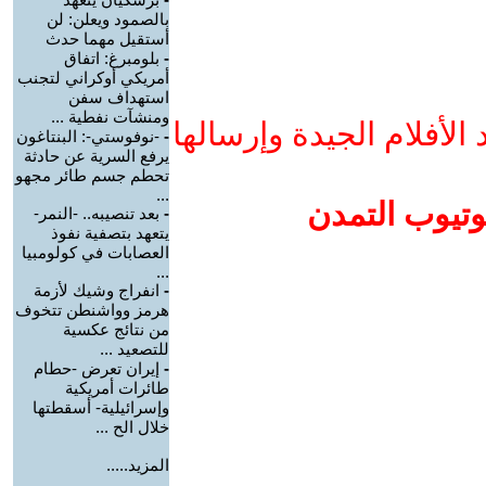
بالصمود ويعلن: لن
أستقيل مهما حدث
-
بلومبرغ: اتفاق
أمريكي أوكراني لتجنب
استهداف سفن
ومنشآت نفطية ...
لأفلام الجيدة وإرسالها
-
-نوفوستي-: البنتاغون
يرفع السرية عن حادثة
تحطم جسم طائر مجهو
...
وتيوب التمدن
-
بعد تنصيبه.. -النمر-
يتعهد بتصفية نفوذ
العصابات في كولومبيا
...
-
انفراج وشيك لأزمة
هرمز وواشنطن تتخوف
من نتائج عكسية
للتصعيد ...
-
إيران تعرض -حطام
طائرات أمريكية
وإسرائيلية- أسقطتها
خلال الح ...
المزيد.....