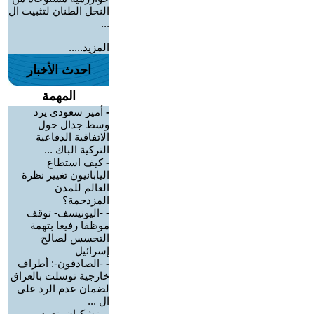
النحل الطنان لتثبيت ال
...
المزيد.....
احدث الأخبار
المهمة
-
أمير سعودي يرد
وسط جدال حول
الاتفاقية الدفاعية
التركية الباك ...
-
كيف استطاع
اليابانيون تغيير نظرة
العالم للمدن
المزدحمة؟
-
-اليونيسف- توقف
موظفا رفيعا بتهمة
التجسس لصالح
إسرائيل
-
-الصادقون-: أطراف
خارجية توسلت بالعراق
لضمان عدم الرد على
ال ...
-
بزشكيان يتعهد