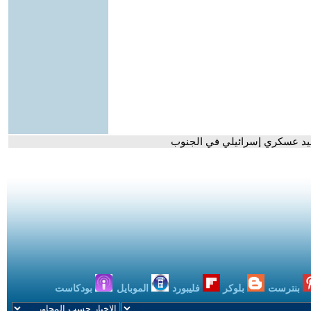
عيد عسكري إسرائيلي في الجنوب
بنترست
بلوكر
فليبورد
الموبايل
بودكاست