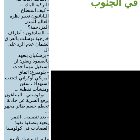
في الجنوب
التركية الباك ...
-
كيف استطاع
اليابانيون تغيير نظرة
العالم للمدن
المزدحمة؟
-
-الصادقون-: أطراف
خارجية توسلت بالعراق
لضمان عدم الرد على
ال ...
-
بزشكيان يتعهد
بالصمود ويعلن: لن
أستقيل مهما حدث
-
بلومبرغ: اتفاق
أمريكي أوكراني لتجنب
استهداف سفن
ومنشآت نفطية ...
-
-نوفوستي-: البنتاغون
يرفع السرية عن حادثة
تحطم جسم طائر مجهو
...
-
بعد تنصيبه.. -النمر-
يتعهد بتصفية نفوذ
العصابات في كولومبيا
...
-
انفراج وشيك لأزمة