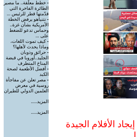
-
خطط معلّقة.. ما مصير
الطائرة الفاخرة التي
قدّمتها قطر للرئيس ...
-
نتنياهو يرفض الخطة
الأمريكية بشأن غزة..
وحماس تدعو للضغط
على ...
-
كيف تموت اللغات،
وماذا يحدث لأهلها؟
-
حرائق وذوبان
الجليد..أوروبا في قبضة
المناخ المتطرف
-
أفضل الأطعمة لصحة
الكبد
-
مصر تعلن عن مفاجأة
روسية في معرض
العلمين الدولي للطيران
المزيد.....
المزيد.....
جاد الأفلام الجيدة
ا