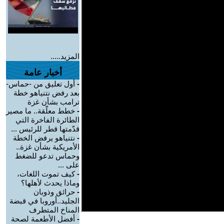
المزيد.....
أخبار عامة
-
أول تعليق من -حماس-
بعد رفض نتنياهو خطة
ترامب بشأن غزة
-
خطط معلّقة.. ما مصير
الطائرة الفاخرة التي
قدّمتها قطر للرئيس ...
-
نتنياهو يرفض الخطة
الأمريكية بشأن غزة..
وحماس تدعو للضغط
على ...
-
كيف تموت اللغات،
وماذا يحدث لأهلها؟
-
حرائق وذوبان
الجليد..أوروبا في قبضة
المناخ المتطرف
-
أفضل الأطعمة لصحة