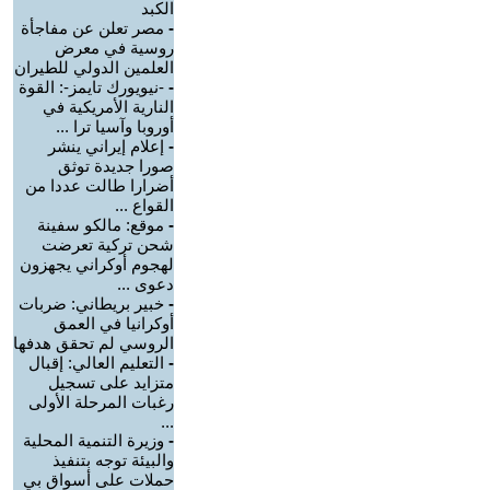
الكبد
-
مصر تعلن عن مفاجأة
روسية في معرض
العلمين الدولي للطيران
-
-نيويورك تايمز-: القوة
النارية الأمريكية في
أوروبا وآسيا ترا ...
-
إعلام إيراني ينشر
صورا جديدة توثق
أضرارا طالت عددا من
القواع ...
-
موقع: مالكو سفينة
شحن تركية تعرضت
لهجوم أوكراني يجهزون
دعوى ...
-
خبير بريطاني: ضربات
أوكرانيا في العمق
الروسي لم تحقق هدفها
-
التعليم العالي: إقبال
متزايد على تسجيل
رغبات المرحلة الأولى
...
-
وزيرة التنمية المحلية
والبيئة توجه بتنفيذ
حملات على أسواق بي