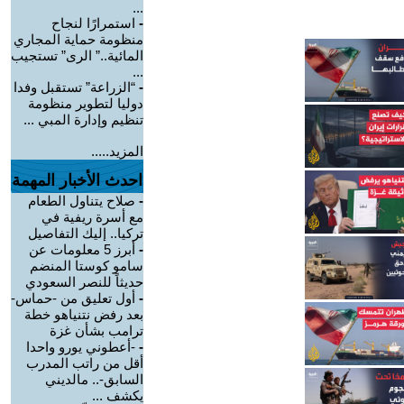
...
-
استمرارًا لنجاح
منظومة حماية المجاري
المائية..” الرى” تستجيب
...
-
“الزراعة” تستقبل وفدا
دوليا لتطوير منظومة
تنظيم وإدارة المبي ...
المزيد.....
احدث الأخبار المهمة
-
صلاح يتناول الطعام
مع أسرة ريفية في
تركيا.. إليك التفاصيل
-
أبرز 5 معلومات عن
سامو كوستا المنضم
حديثاً للنصر السعودي
-
أول تعليق من -حماس-
بعد رفض نتنياهو خطة
ترامب بشأن غزة
-
-أعطوني يورو واحدا
أقل من راتب المدرب
السابق-.. مالديني
يكشف ...