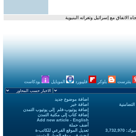
 الاتفاق مع إسرائيل وثغراته البنيوية
بنترست
بلوكر
فليبورد
الموبايل
بودكاست
اضافة موضوع جديد
التضامنية
اضافة خبر
إضافة يوتيوب-فلم إلى يوتيوب التمدن
إضافة كتاب إلى مكتبة التمدن
Add new article - English
أضف حملة
3,732,97
تعديل الموقع الفرعي للكاتب-ة
ابحث في موقع الحوار المتمدن