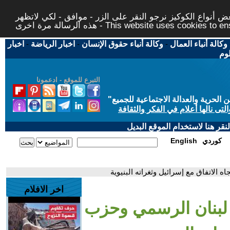
 أنواع الكوكيز نرجو النقر على الزر - موافق - لكي لاتظهر
This website uses cookies to ensure you ge
وكالة أنباء العمال
-
وكالة أنباء حقوق الإنسان
-
اخبار الرياضة
-
اخبار
لوم
التبرع للموقع - ادعمونا
حرية والعدالة الاجتماعية للجميع
"
تى نالها أعلام في الفكر والثقافة
قر هنا لاستخدام الموقع البديل
كوردي
English
 الاتفاق مع إسرائيل وثغراته البنيوية
اخر الافلام
 لبنان الرسمي وحزب