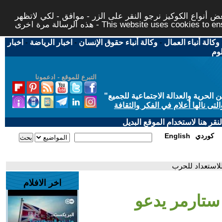
 أنواع الكوكيز نرجو النقر على الزر - موافق - لكي لاتظهر
This website uses cookies to ensure you ge
وكالة أنباء العمال
-
وكالة أنباء حقوق الإنسان
-
اخبار الرياضة
-
اخبار
لوم
التبرع للموقع - ادعمونا
حرية والعدالة الاجتماعية للجميع
"
تى نالها أعلام في الفكر والثقافة
قر هنا لاستخدام الموقع البديل
كوردي
English
لاستعداد للحرب
اخر الافلام
ستارمر يدعو