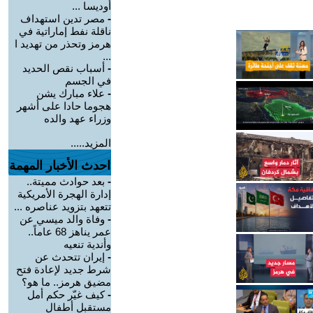
أوديسا ...
-
مصر تدين استهداف
ناقلة نفط إماراتية في
هرمز وتحذر من تهديد ا
...
-
أسباب نقص الحديد
في الجسم
-
علاء مبارك يشن
هجوما حادا على أشهر
وزراء عهد والده
المزيد.....
احدث الأخبار المهمة
-
بعد حوادث مميتة..
إدارة الهجرة الأمريكية
تتعهد بتزويد عناصره ...
-
وفاة والد ميسي عن
عمر يناهز 68 عاماً..
وأندية تنعيه
-
إيران تتحدث عن
شرط جديد لإعادة فتح
مضيق هرمز.. ما هو؟
-
كيف غيّر حكم أمل
مستقبل أطفال