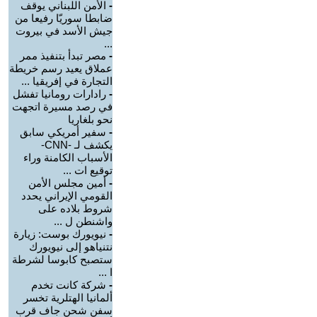
-
الأمن اللبناني يوقف
ضابطا سوريّا رفيعا من
جيش الأسد في بيروت
...
-
مصر تبدأ بتنفيذ ممر
عملاق يعيد رسم خريطة
التجارة في إفريقيا ...
-
رادارات رومانيا تفشل
في رصد مسيرة اتجهت
نحو بلغاريا
-
سفير أمريكي سابق
يكشف لـ -CNN-
الأسباب الكامنة وراء
توقيع ات ...
-
أمين مجلس الأمن
القومي الإيراني يحدد
شروط بلاده على
واشنطن ل ...
-
نيويورك بوست: زيارة
نتنياهو إلى نيويورك
ستصبح كابوسا لشرطة
ا ...
-
شركة كانت تخدم
ألمانيا الهتلرية تخسر
سفن شحن جاف قرب