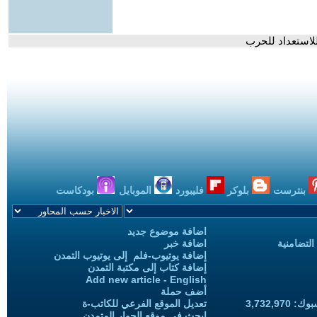
لاستعداد للحرب
بنترست
بلوكر
فليبورد
الموبايل
بودكاست
اضافة موضوع جديد
التضامنية
اضافة خبر
إضافة يوتيوب-فلم إلى يوتيوب التمدن
إضافة كتاب إلى مكتبة التمدن
Add new article - English
أضف حملة
3,732,97
تعديل الموقع الفرعي للكاتب-ة
ابحث في موقع الحوار المتمدن