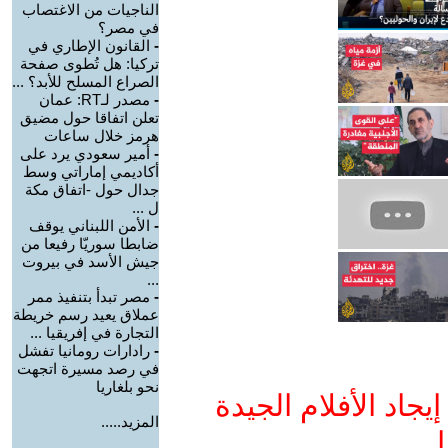
الناجيات من الاغتصاب
في مصر؟
-
القانون الإطاري في
تركيا: هل تُطوى صفحة
الصراع المسلح للأبد؟ ...
-
مصدر لـRT: عمان
تعلن اتفاقا حول مضيق
هرمز خلال ساعات
-
أمير سعودي يرد على
أكاديمي إماراتي وسط
جدال حول -اتفاق مكة
ل ...
-
الأمن اللبناني يوقف
ضابطا سوريّا رفيعا من
جيش الأسد في بيروت
...
-
مصر تبدأ بتنفيذ ممر
عملاق يعيد رسم خريطة
التجارة في إفريقيا ...
-
رادارات رومانيا تفشل
في رصد مسيرة اتجهت
نحو بلغاريا
جاد الأفلام الجيدة
المزيد.....
ا