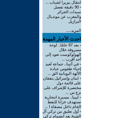
انتقال بيزيرا لشباب ...
-
90 دقيقة تفصل
سيدات الجزائر
والمغرب عن مونديال
البرازيل
المزيد.....
احدث الأخبار المهمة
-
بعد 87 عامًا.. لوحة
مسروقة خلال
الهولوكوست تعود إلى
أحد أقرب ...
-
في أثينا.. جماعة تُعيد
إحياء طقوس عبادة
الآلهة اليونانية الق ...
-
لبنان وإسرائيل يتفقان
على قائمة دول
مختصرة للإشراف على
نزع س ...
-
ليبيا.. مسيرة انتحارية
تستهدف خزانا للنفط
الخام داخل مصفاة ا ...
-
أول تعليق من تركي آل
الشيخ بعد انضمام تركي