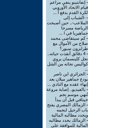
-
إنفانتينو ينفي مزاعم
قيام الاتحاد الأوروبي
لكرة القدم بدفع أ ...
-
-الشباب إلى
الملاعب-.. حين أصبحت
الرياضة مسرحا
جماهيريا في ا ...
-
كم سيتقاضى محمد
صلاح من الأموال مع
طرابزون سبور؟
-
4 دقائق أنقذت حياته..
نجل كلينسمان يروي
كواليس نجاته من الشل
...
-
الجزائري ابن ناصر
يودع جماهير ميلان بعد
إنهاء عقده مع النادي ...
-
بالفيديو.. إصابة مروعة
تُنهي موسم نجم
خيتافي قبل أن يبدأ
-
الزمالك المصري يفتح
باب الرحيل لنجمه
ويحدد مطالبه المالية
-
الزمالك يحدد مطالبه
المالية للموافقة على