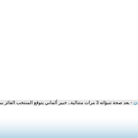
دن
- بعد صحة تنبؤاته 3 مرات متتالية.. خبير ألماني يتوقع المنتخب الفائز ببطولة كأس العالم 2026