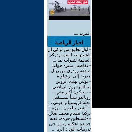
المزيد.....
اخبار الرياضة
-
أول تعليق من تركي آل
الشيخ بعد انضمام تركي
العجمة لقنوات ثما ...
-
تفاصيل مثيرة حولت
صفقة رودري من ريال
مدريد إلى برشلونة
-
بوتين يهنئ الروس
بمناسبة يوم الرياضي
-
-سيكون أكبر مني-..
رونالدو يتنبأ بمستقبل
نجله كريستيانو جوني ...
-
-أشعر بالحزن-.. وزيرة
تركية تصدم محمد صلاح
-
-فلسطين حرة-.. لفتة
جديدة لحكيم زياش في
تدريبات الوداد الريا ...