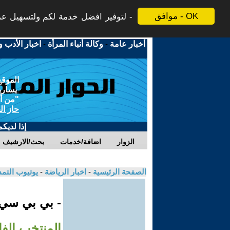
موافق - OK
لتوفير افضل خدمة لكم ولتسهيل عملي
أخبار عامة
-
وكالة أنباء المرأة
-
اخبار الأدب و
الموقع
يسارية
"من أج
حاز ال
إذا لديك
الزوار
اضافة/خدمات
بحث/الارشيف
الصفحة الرئيسية
-
اخبار الرياضة
-
يوتيوب التم
- بي بي سي
المنتخب الفائ