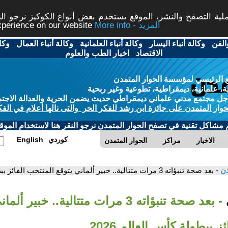
ة التصفح والنشر، الموقع يستخدم بعض أنواع الكوكيز نرجو النق
More info - المزيد
experience on our website
الفن
-
وكالة أنباء اليسار
-
وكالة أنباء العلمانية
-
وكالة أنباء العمال
-
وكا
الاقتصاد
-
اخبار الطب والعلوم
 الرئيسي لمؤسسة الحوار المتمدن
، علمانية، ديمقراطية، تطوعية وغير ربحية
ل مجتمع مدني علماني ديمقراطي حديث يضمن الحرية والعدالة الاجتم
حوار المتمدن على جائزة ابن رشد للفكر الحر والتى نالها أعلام في الفك
م مشاكل تقنية في تصفح الحوار المتمدن نرجو النقر هنا لاستخدام الموقع
كوردي
English
الاخبار
مراكز
الحوار المتمدن
دن
- بعد صحة تنبؤاته 3 مرات متتالية.. خبير ألماني يتوقع المنتخب الفائز ببطولة كأس العالم 2026
- بعد صحة تنبؤاته 3 مرات متتالية.. خبير أ
ز ببطولة كأس العالم 2026