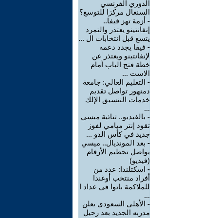
الدوري الفرنسي
السنغال مركزا للتوسع؟
-
أزمة تهز فيفا..
إنفانتينو يعتذر والتمرد
يتسع قبل انتخابات ال ...
-
فيفا يجدد دعمه
لإنفانتينو ويعتذر عن
خطة فتح الباب أمام
الاست ...
-
التعليم العالي: جامعة
دمنهور تواصل تقديم
خدمات التنسيق الإلك
...
-
بالفيديو.. ثنائية ميسي
تقود إنتر ميامي لفوز
جديد في كأس الدو ...
-
بعد المونديال.. ميسي
يواصل تحطيم الأرقام
(فيديو)
-
اسكتلندا: عدد من
أفراد منتخب أوغندا
للملاكمة باتوا في عداد ا
...
-
الأهلي السعودي يعلن
مدربه الجديد بعد رحيل