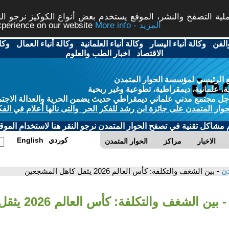
ة التصفح والنشر، الموقع يستخدم بعض أنواع الكوكيز نرجو النق
More info - المزيد
experience on our website
الفن
-
وكالة أنباء اليسار
-
وكالة أنباء العلمانية
-
وكالة أنباء العمال
-
وكا
الاقتصاد
-
اخبار الطب والعلوم
 الرئيسي لمؤسسة الحوار المتمدن
، علمانية، ديمقراطية، تطوعية وغير ربحية
ل مجتمع مدني علماني ديمقراطي حديث يضمن الحرية والعدالة الاجتم
حوار المتمدن على جائزة ابن رشد للفكر الحر والتى نالها أعلام في الفك
م مشاكل تقنية في تصفح الحوار المتمدن نرجو النقر هنا لاستخدام الموقع
كوردي
English
الاخبار
مراكز
الحوار المتمدن
دن
- بين الشغف والتكلفة: كأس العالم 2026 يثقل كاهل المشجعين
- بين الشغف والتكلفة: