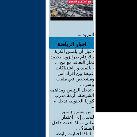
المزيد.....
اخبار الرياضة
-
قبل أن يلمس الكرة..
بالأرقام طرابزون يحصد
ثمار التعاقد مع مح ...
-
بالفيديو.. اشتباكات
عنيفة بين أفراد أمن
ومشجعين في ملعب
بإسر ...
-
تدخل الرئيس ومداهمة
الشرطة.. أزمة مدرب
كوريا الجنوبية تدخل م
...
-
من مشروع مثير
للجدل إلى اعتذار
علني.. ماذا حدث داخل
الفيفا؟ ...
-
لماذا اختارت رابطة