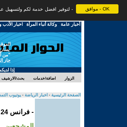
موافق - OK
لتوفير افضل خدمة لكم ولتسهيل عملي
أخبار عامة
-
وكالة أنباء المرأة
-
اخبار الأدب و
الموقع
يسارية
"من أج
حاز ال
إذا لديك
الزوار
اضافة/خدمات
بحث/الارشيف
الصفحة الرئيسية
-
اخبار الرياضة
-
يوتيوب التم
- فرانس 24
المشجعين