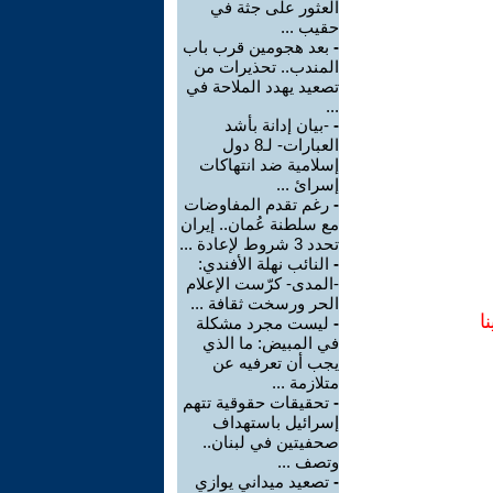
العثور على جثة في
حقيب ...
-
بعد هجومين قرب باب
المندب.. تحذيرات من
تصعيد يهدد الملاحة في
...
-
-بيان إدانة بأشد
العبارات- لـ8 دول
إسلامية ضد انتهاكات
إسرائ ...
-
رغم تقدم المفاوضات
مع سلطنة عُمان.. إيران
تحدد 3 شروط لإعادة ...
-
النائب نهلة الأفندي:
-المدى- كرّست الإعلام
الحر ورسخت ثقافة ...
ا
-
ليست مجرد مشكلة
في المبيض: ما الذي
يجب أن تعرفيه عن
متلازمة ...
-
تحقيقات حقوقية تتهم
إسرائيل باستهداف
صحفيتين في لبنان..
وتصف ...
-
تصعيد ميداني يوازي