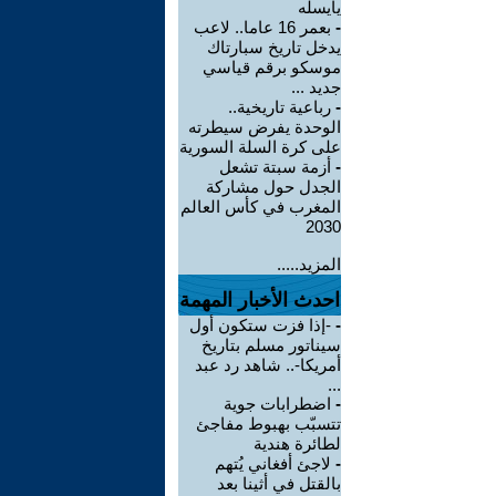
يايسله
-
بعمر 16 عاما.. لاعب
يدخل تاريخ سبارتاك
موسكو برقم قياسي
جديد ...
-
رباعية تاريخية..
الوحدة يفرض سيطرته
على كرة السلة السورية
-
أزمة سبتة تشعل
الجدل حول مشاركة
المغرب في كأس العالم
2030
المزيد.....
احدث الأخبار المهمة
-
-إذا فزت ستكون أول
سيناتور مسلم بتاريخ
أمريكا-.. شاهد رد عبد
...
-
اضطرابات جوية
تتسبّب بهبوط مفاجئ
لطائرة هندية
-
لاجئ أفغاني يُتهم
بالقتل في أثينا بعد