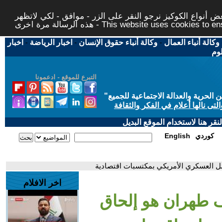
 أنواع الكوكيز نرجو النقر على الزر - موافق - لكي لاتظهر
This website uses cookies to ensure you ge
وكالة أنباء العمال
-
وكالة أنباء حقوق الإنسان
-
اخبار الرياضة
-
اخبار
لوم
التبرع للموقع - ادعمونا
حرية والعدالة الاجتماعية للجميع
"
تى نالها أعلام في الفكر والثقافة
قر هنا لاستخدام الموقع البديل
كوردي
English
ل العسكري الأمريكي بمكتسبات اقتصادية
اخر الافلام
ف طهران هو إلحاق