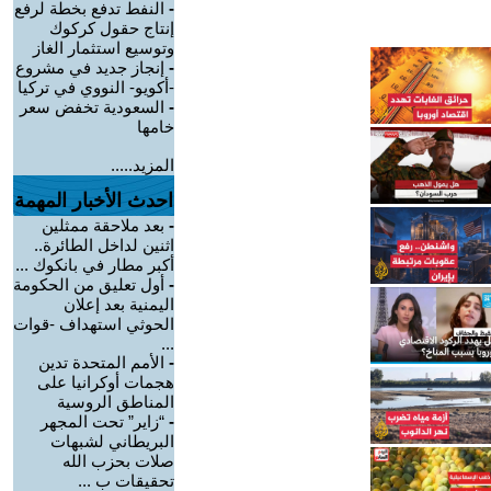
-
النفط تدفع بخطة لرفع
إنتاج حقول كركوك
وتوسيع استثمار الغاز
-
إنجاز جديد في مشروع
-أكويو- النووي في تركيا
-
السعودية تخفض سعر
خامها
المزيد.....
احدث الأخبار المهمة
-
بعد ملاحقة ممثلين
اثنين لداخل الطائرة..
أكبر مطار في بانكوك ...
-
أول تعليق من الحكومة
اليمنية بعد إعلان
الحوثي استهداف -قوات
...
-
الأمم المتحدة تدين
هجمات أوكرانيا على
المناطق الروسية
-
“زاير” تحت المجهر
البريطاني لشبهات
صلات بحزب الله
تحقيقات ب ...