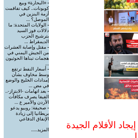
-
«البحارة» وبيع
كوبونات.. كيف تفاقمت
أزمة البنزين في
الموصل؟ ...
-
الولايات المتحدة: ما
دلالات فوز السيد
بترشيح الحزب
الديمقراط ...
-
مقتل وإصابة العشرات
من الجيش اليمني في
هجمات تبناها الحوثيون
...
-
أسعار النفط ترتفع
وسط مخاوف بشأن
إمدادات الخليج والوضع
في مض ...
-
بعد اتهامات -الابتزاز-..
الفيفا يصرف مكافآت
الأردن والأمير ع ...
-
صحيفة: روبيو يدعو
بريطانيا إلى زيادة
الإنفاق الدفاعي
جاد الأفلام الجيدة
المزيد.....
ا