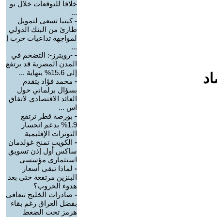
خلافا للتوقعات خلال يو
...
-
كينيا تسعى لتمويل
طارئ من البنك الدولي
لمواجهة تداعيات حرب إ
...
-
-رويترز-: التضخم في
المدن المصرية قد يرتفع
إلى 15.6% بنهاية ...
اد
-
محمد فؤاد يتقدم
بسؤال برلماني حول
العائد الاقتصادي لاتفاق
اس ...
-
بورصة قطر ترتفع
1.9% بدعم انحسار
التوترات الإقليمية
-
الكويت تمنح غولدمان
ساكس أول إذن تسويق
استثماري مؤسسي
-
لماذا تبقى أسعار
البنزين مرتفعة حتى بعد
هدوء الحروب؟
-
صادرات الخليج تتعافى
بفضل العراق رغم بقاء
هرمز تحت الضغط