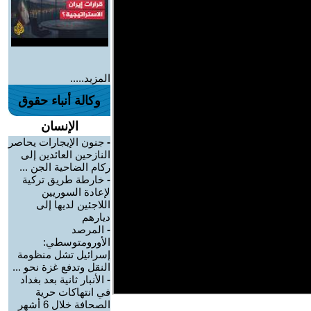
المزيد.....
وكالة أنباء حقوق
الإنسان
-
جنون الإيجارات يحاصر
النازحين العائدين إلى
ركام الضاحية الجن ...
-
خارطة طريق تركية
لإعادة السوريين
اللاجئين لديها إلى
ديارهم
-
المرصد
الأورومتوسطي:
إسرائيل تشل منظومة
النقل وتدفع غزة نحو ...
-
الأنبار ثانية بعد بغداد
في انتهاكات حرية
الصحافة خلال 6 أشهر