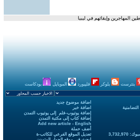
ن المهاجرين وإبقائهم في ليبيا
بنترست
بلوكر
فليبورد
الموبايل
بودكاست
اضافة موضوع جديد
التضامنية
اضافة خبر
إضافة يوتيوب-فلم إلى يوتيوب التمدن
إضافة كتاب إلى مكتبة التمدن
Add new article - English
أضف حملة
3,732,97
تعديل الموقع الفرعي للكاتب-ة
ابحث في موقع الحوار المتمدن