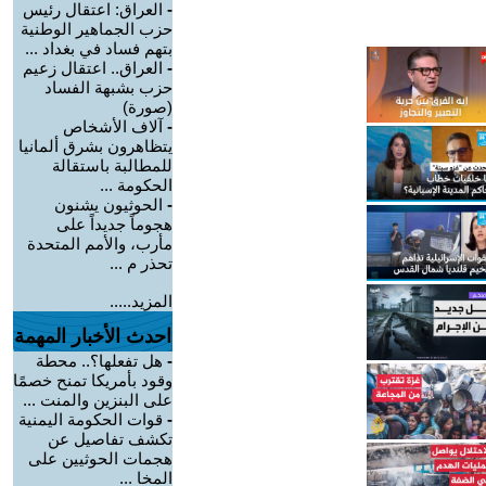
-
العراق: اعتقال رئيس
حزب الجماهير الوطنية
بتهم فساد في بغداد ...
-
العراق.. اعتقال زعيم
حزب بشبهة الفساد
(صورة)
-
آلاف الأشخاص
يتظاهرون بشرق ألمانيا
للمطالبة باستقالة
الحكومة ...
-
الحوثيون يشنون
هجوماً جديداً على
مأرب، والأمم المتحدة
تحذر م ...
المزيد.....
احدث الأخبار المهمة
-
هل تفعلها؟.. محطة
وقود بأمريكا تمنح خصمًا
على البنزين والمنت ...
-
قوات الحكومة اليمنية
تكشف تفاصيل عن
هجمات الحوثيين على
المخا ...