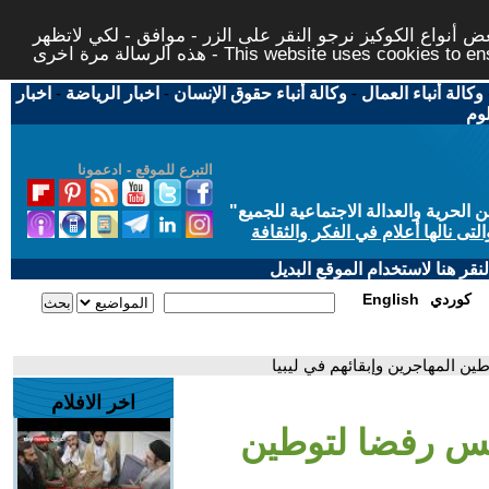
 أنواع الكوكيز نرجو النقر على الزر - موافق - لكي لاتظهر
This website uses cookies to ensure you ge
وكالة أنباء العمال
-
وكالة أنباء حقوق الإنسان
-
اخبار الرياضة
-
اخبار
لوم
التبرع للموقع - ادعمونا
حرية والعدالة الاجتماعية للجميع
"
تى نالها أعلام في الفكر والثقافة
قر هنا لاستخدام الموقع البديل
كوردي
English
ن المهاجرين وإبقائهم في ليبيا
اخر الافلام
لس رفضا لتوطين