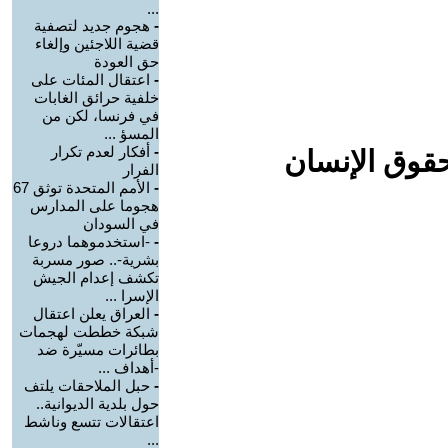
...
-
هجوم جديد لتصفية
قضية اللاجئين وإلغاء
حق العودة
-
اعتقال المئات على
خلفية حرائق الغابات
في فرنسا، لكن من
المسؤ ...
-
أفكار لعدم تكرار
حقوق الإنسان
الفرار
-
الأمم المتحدة توثق 67
هجوما على المدارس
في السودان
-
-استخدموهما دروعا
بشرية-.. صور مسربة
تكشف إعدام الجيش
الإسرا ...
-
العراق يعلن اعتقال
شبكة خططت لهجمات
بطائرات مسيّرة ضد
-أهداف ...
-
حبل الملاحقات يلتف
حول بلدية الديوانية..
اعتقالات تتسع وناشط
...