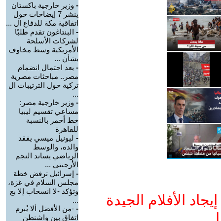
-
وزير خارجية باكستان
ينشر 7 إيضاحات حول
اتفاقية مكة للدفاع ال ...
-
البنتاغون تقدم طلبًا
لشركات الأسلحة
الأمريكية وسط مخاوف
بشأن ...
-
بعد احتمال انضمام
مصر.. مباحثات مصرية
تركية حول الترتيبات ال
...
-
وزير خارجية مصر:
مساعي تقسيم ليبيا
خط أحمر بالنسبة
للقاهرة
-
ليونيل ميسي يفقد
والده، والوسط
الرياضي يساند النجم
الأرجنتي ...
-
إسرائيل ترفض خطة
مجلس السلام في غزة،
وتؤكد -لا انسحاب إلا بع
جاد الأفلام الجيدة
...
-
-من الأفضل ألا يُبرم
ا
اتفاق بين واشنطن