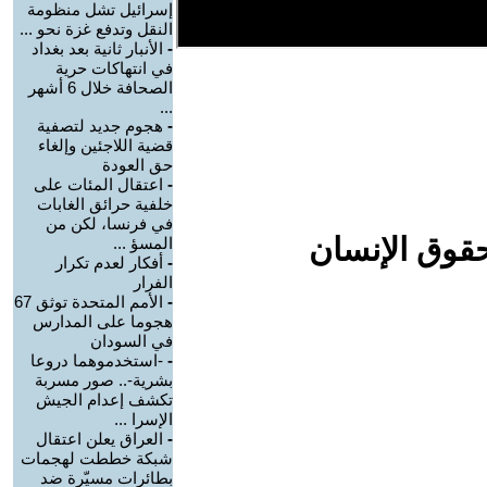
إسرائيل تشل منظومة
النقل وتدفع غزة نحو ...
-
الأنبار ثانية بعد بغداد
في انتهاكات حرية
الصحافة خلال 6 أشهر
...
-
هجوم جديد لتصفية
قضية اللاجئين وإلغاء
حق العودة
-
اعتقال المئات على
خلفية حرائق الغابات
في فرنسا، لكن من
حقوق الإنسان
المسؤ ...
-
أفكار لعدم تكرار
الفرار
-
الأمم المتحدة توثق 67
هجوما على المدارس
في السودان
-
-استخدموهما دروعا
بشرية-.. صور مسربة
تكشف إعدام الجيش
الإسرا ...
-
العراق يعلن اعتقال
شبكة خططت لهجمات
بطائرات مسيّرة ضد