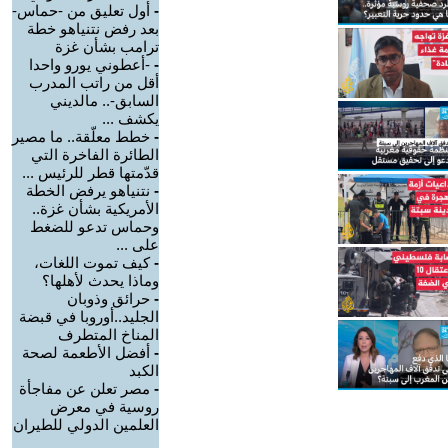
-
أول تعليق من -حماس-
بعد رفض نتنياهو خطة
ترامب بشأن غزة
-
-أعطوني يورو واحدا
أقل من راتب المدرب
السابق-.. مالديني
يكشف ...
-
خطط معلّقة.. ما مصير
الطائرة الفاخرة التي
قدّمتها قطر للرئيس ...
-
نتنياهو يرفض الخطة
الأمريكية بشأن غزة..
وحماس تدعو للضغط
على ...
-
كيف تموت اللغات،
وماذا يحدث لأهلها؟
-
حرائق وذوبان
الجليد..أوروبا في قبضة
المناخ المتطرف
-
أفضل الأطعمة لصحة
الكبد
-
مصر تعلن عن مفاجأة
روسية في معرض
العلمين الدولي للطيران