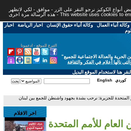
 أنواع الكوكيز نرجو النقر على الزر - موافق - لكي لاتظهر
This website uses cookies to ensure you ge
وكالة أنباء العمال
-
وكالة أنباء حقوق الإنسان
-
اخبار الرياضة
-
اخبار
لوم
التبرع للموقع - ادعمونا
حرية والعدالة الاجتماعية للجميع
"
تى نالها أعلام في الفكر والثقافة
قر هنا لاستخدام الموقع البديل
كوردي
English
م المتحدة للجزيرة: نرحب بشدة بجهود واشنطن للجمع بين لبنان
اخر الافلام
 العام للأمم المتحدة