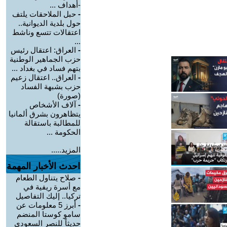
-أهداف ...
-
حبل الملاحقات يلتف
حول بلدية الديوانية..
اعتقالات تتسع وناشط
...
-
العراق: اعتقال رئيس
حزب الجماهير الوطنية
بتهم فساد في بغداد ...
-
العراق.. اعتقال زعيم
حزب بشبهة الفساد
(صورة)
-
آلاف الأشخاص
يتظاهرون بشرق ألمانيا
للمطالبة باستقالة
الحكومة ...
المزيد.....
احدث الأخبار المهمة
-
صلاح يتناول الطعام
مع أسرة ريفية في
تركيا.. إليك التفاصيل
-
أبرز 5 معلومات عن
سامو كوستا المنضم
حديثاً للنصر السعودي