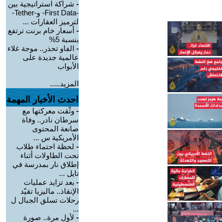
-
شراكة استراتيجية بين
-First Data- و-Tether-
لترميز العقارات ...
-
أسعار خام برنت ترتفع
بنسبة 5%
-
الفاو تحذر.. موجة غلاء
عالمية جديدة على
الأبواب
المزيد.....
احدث الأخبار المهمة
-
وثّقت معركتها مع
سرطان نادر.. وفاة
صانعة المحتوى
الأمريكية س ...
-
لحظة احتماء طلاب
تحت الطاولات أثناء
إطلاق نار بمدرسة في
تايل ...
-
بعد تزايد عمليات
الإنقاذ.. ماليزيا تقيّد
رحلات تسلق الجبال ل
...
-
لأول مرة.. صورة