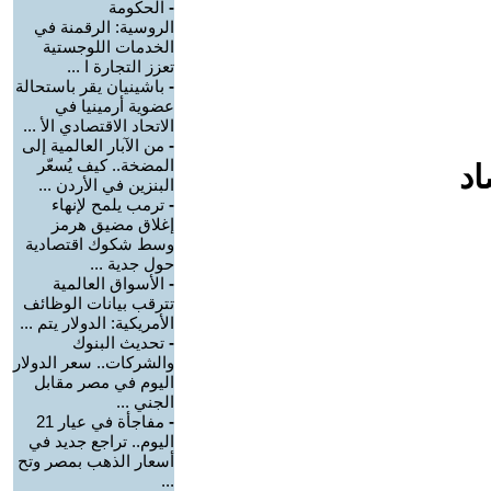
-
الحكومة
الروسية: الرقمنة في
الخدمات اللوجستية
تعزز التجارة ا ...
-
باشينيان يقر باستحالة
عضوية أرمينيا في
الاتحاد الاقتصادي الأ ...
-
من الآبار العالمية إلى
المضخة.. كيف يُسعّر
اد
البنزين في الأردن ...
-
ترمب يلمح لإنهاء
إغلاق مضيق هرمز
وسط شكوك اقتصادية
حول جدية ...
-
الأسواق العالمية
تترقب بيانات الوظائف
الأمريكية: الدولار يتم ...
-
تحديث البنوك
والشركات.. سعر الدولار
اليوم في مصر مقابل
الجني ...
-
مفاجأة في عيار 21
اليوم.. تراجع جديد في
أسعار الذهب بمصر وتح
...