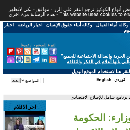
 أنواع الكوكيز نرجو النقر على الزر - موافق - لكي لاتظهر
This website uses cookies to ensure you ge
وكالة أنباء العمال
-
وكالة أنباء حقوق الإنسان
-
اخبار الرياضة
-
اخبار
لوم
التبرع للموقع - ادعمونا
حرية والعدالة الاجتماعية للجميع
"
تى نالها أعلام في الفكر والثقافة
قر هنا لاستخدام الموقع البديل
كوردي
English
 برنامج شامل للإصلاح الاقتصادي
اخر الافلام
زارء: الحكومة