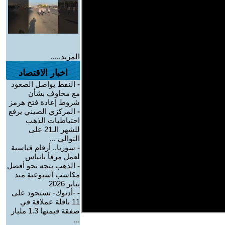
المزيد.....
اخبار الاقتصاد
-
النفط يواصل الصعود
مع مخاوف بشأن
شروط إعادة فتح هرمز
-
المركزي الصيني يرفع
احتياطيات الذهب
للشهر الـ21 على
التوالي ...
-
سوريا.. أرقام قياسية
لعمل مرفأ بانياس
-
الذهب يتجه نحو أفضل
مكاسب أسبوعية منذ
يناير 2026
-
-أدنوك- تستحوذ على
11 ناقلة عملاقة في
صفقة قيمتها 1.3 مليار
...