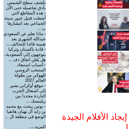
تكشف سطح الشمس
بأدق تفاصيله حتى الآن
-
هذه المقاطع التي
أشعلت فتيل عبور سبتة
الجماعي بعد انتشارها
ب ...
-
ماذا نعلم عن السعودي
عبدالله الشهري بعد
تعيينه قائدا للتحالف ...
-
قادة باكستان وتركيا
يتوجهون إلى السعودية..
هل يُعلن اتفاق دف ...
-
أسباب استبعاد
المنتخب الروسي
للهوكي من بطولة
العالم 2027
-
موقع أوكراني يشير
إلى اشتعال الحرب
الباردة مجددا بين
زيلينسك ...
-
بوتين يبحث مع محمد
بن زايد آل نهيان هاتفيا
جاد الأفلام الجيدة
الوضع في منطقة ال ...
ا
المزيد.....