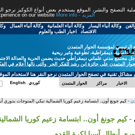
ة التصفح والنشر، الموقع يستخدم بعض أنواع الكوكيز نرجو النق
More info - المزيد
experience on our website
الفن
-
وكالة أنباء اليسار
-
وكالة أنباء العلمانية
-
وكالة أنباء العمال
-
وكا
الاقتصاد
-
اخبار الطب والعلوم
 الرئيسي لمؤسسة الحوار المتمدن
، علمانية، ديمقراطية، تطوعية وغير ربحية
ل مجتمع مدني علماني ديمقراطي حديث يضمن الحرية والعدالة الاجتم
حوار المتمدن على جائزة ابن رشد للفكر الحر والتى نالها أعلام في الفك
م مشاكل تقنية في تصفح الحوار المتمدن نرجو النقر هنا لاستخدام الموقع
كوردي
English
الاخبار
مراكز
الحوار المتمدن
دن
- كيم جونغ أون.. ابتسامة زعيم كوريا الشمالية تبكي المتوجات بدوري أب
- كيم جونغ أون.. ابتسامة زعيم كوريا الشمالي
ري أبطال آسيا لكرة القدم