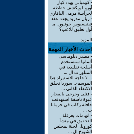
-
كومباني يهدد كبار
أوروبا ويكشف خططه
لحراسة مرمى البافاري
-
ريال مدريد يجدد عقد
فينيسيوس جونيور.. ما
أول تعليق للاعب؟
المزيد.....
احدث الأخبار المهمة
-
مصدر دبلوماسي:
ألمانيا ستستخدم
أسلحة تقليدية في
المناورات ال ...
-
-لا حاجة للاستيراد هذا
الموسم-.. سوريا تحقّق
الاكتفاء الذاتي ...
-
قتلى وجرحى بانفجار
عبوة ناسفة استهدفت
حافلة ركاب في جرمانا
ب ...
-
اتهامات بعرقلة
التحقيق في منشأ
كورونا.. لجنة بمجلس
الشيوخ ال ...