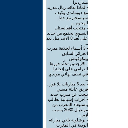
مليارديرا
-
لماذا تعاقد ريال مدريد
مع ديوماندي وكيف
سينسجم مع خط
الهجوم ...
-
منتخب أفغانستان
النسوي يجتمع من جديد
على بُعد 8 آلاف ميل بعد
...
-
3 أسماء لخلافة مدرب
الجزائر السابق
بيتكوفيتش
-
الأرجنتين تخلّد فوزها
الدرامي على إنجلترا
في نصف نهائي موندي
...
-
بعد 6 مباريات بلا فوز..
فريق عائلة ميسي
يبحث عن مدرب جديد
-
أحزاب إسبانية تطالب
باستبعاد المغرب من
مونديال 2030 بسبب
أزم ...
-
برشلونة يلغي مباراته
الودية في المغرب