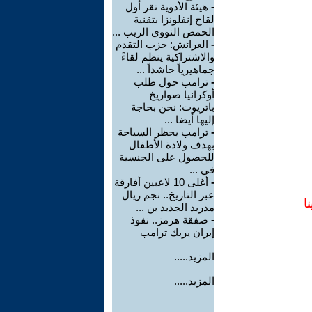
-
هيئة الأدوية تقر أول
لقاح إنفلونزا بتقنية
الحمض النووي الريب ...
-
العرائش: حزب التقدم
والاشتراكية ينظم لقاءً
جماهيرياً حاشداً ...
-
ترامب حول طلب
أوكرانيا صواريخ
باتريوت: نحن بحاجة
إليها أيضا ...
-
ترامب يحظر السياحة
بهدف ولادة الأطفال
للحصول على الجنسية
في ...
-
أغلى 10 لاعبين أفارقة
عبر التاريخ.. نجم ريال
ا
مدريد الجديد ين ...
-
صفقة هرمز.. نفوذ
إيران يربك ترامب
المزيد.....
المزيد.....