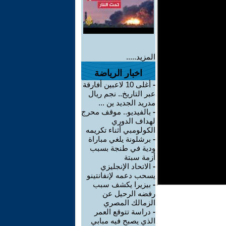
المزيد.....
اخبار الرياضة
-
أغلى 10 لاعبين أفارقة
عبر التاريخ.. نجم ريال
مدريد الجديد ين ...
-
بالفيديو.. موقف محرج
لهداف الدوري
الكولومبي أثناء تكريمه
-
برشلونة يلغي مباراة
ودية في طنجة بسبب
أزمة سبتة
-
الاتحاد الإنجليزي
يسحب دعمه لإنفانتينو
-
بيزيرا يكشف سبب
رفضه الرحيل عن
الزمالك المصري
-
دراسة تتوقع العمر
الذي يصبح فيه مبابي