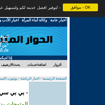
موافق - OK
لتوفير افضل خدمة لكم ولتسهيل عملي
أخبار عامة
-
وكالة أنباء المرأة
-
اخبار الأدب و
الموقع
يسارية
"من أج
حاز ال
إذا لديك
الزوار
اضافة/خدمات
بحث/الارشيف
الصفحة الرئيسية
-
اخبار الرياضة
-
يوتيوب التم
- بي بي سي
المتوجات بدو