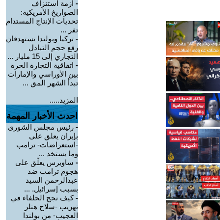
-
أزمة استنزاف
الصواريخ الأمريكية:
تحديات الإنتاج المستدام
تفر ...
-
تركيا وبولندا تستهدفان
رفع حجم التبادل
التجاري إلى 15 مليار ...
-
اتفاقية التجارة الحرة
بين الأوراسي والإمارات
تبدأ الشهر المق ...
المزيد.....
احدث الأخبار المهمة
-
رئيس مجلس الشورى
بإيران يعلق على
-استعراضات- ترامب
وما يستخد ...
-
ساويرس يعلّق على
هجوم ترامب ضد
عبدالرحمن السيد
بسبب إسرائيل. ...
-
كيف نجح الحلفاء في
تهريب -سلاح هتلر
العجيب- من بولندا