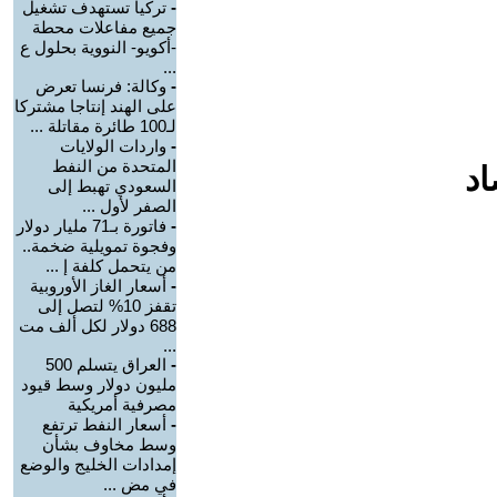
-
تركيا تستهدف تشغيل
جميع مفاعلات محطة
-أكويو- النووية بحلول ع
...
-
وكالة: فرنسا تعرض
على الهند إنتاجا مشتركا
لـ100 طائرة مقاتلة ...
-
واردات الولايات
المتحدة من النفط
اد
السعودي تهبط إلى
الصفر لأول ...
-
فاتورة بـ71 مليار دولار
وفجوة تمويلية ضخمة..
من يتحمل كلفة إ ...
-
أسعار الغاز الأوروبية
تقفز 10% لتصل إلى
688 دولار لكل ألف مت
...
-
العراق يتسلم 500
مليون دولار وسط قيود
مصرفية أمريكية
-
أسعار النفط ترتفع
وسط مخاوف بشأن
إمدادات الخليج والوضع
في مض ...