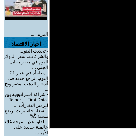
المزيد.....
اخبار الاقتصاد
-
تحديث البنوك
والشركات.. سعر الدولار
اليوم في مصر مقابل
الجني ...
-
مفاجأة في عيار 21
اليوم.. تراجع جديد في
أسعار الذهب بمصر وتح
...
-
شراكة استراتيجية بين
-First Data- و-Tether-
لترميز العقارات ...
-
أسعار خام برنت ترتفع
بنسبة 5%
-
الفاو تحذر.. موجة غلاء
عالمية جديدة على
الأبواب