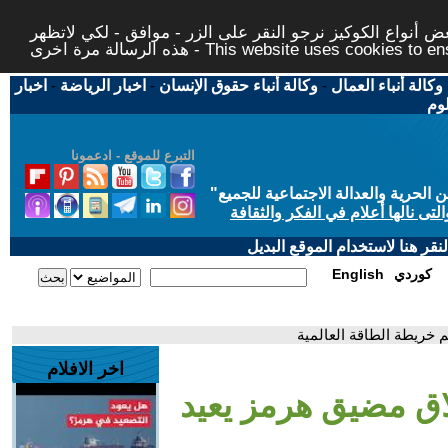
 أنواع الكوكيز نرجو النقر على الزر - موافق - لكي لاتظهر
This website uses cookies to ensure you ge
وكالة أنباء العمال
-
وكالة أنباء حقوق الإنسان
-
اخبار الرياضة
-
اخبار
لوم
التبرع للموقع - ادعمونا
حرية والعدالة الاجتماعية للجميع
"
تى نالها أعلام في الفكر والثقافة
قر هنا لاستخدام الموقع البديل
كوردي
English
 خريطة الطاقة العالمية
اخر الافلام
لاق مضيق هرمز يعيد