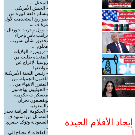
المحتل ...
-
الجيش الأمريكي
يتسلم دفعة كبيرة من
صواريخ استخدمت لأول
مرة ف ...
-
-وول ستريت جورنال-:
ترامب يأمر بإجراء
تحقيق بشأن تسريب
معلوم ...
-
-رويترز-: الولايات
المتحدة طلبت من
روسيا الإفراج عن
مواطنها ...
-
رئيس اللجنة الأمريكية
للفنون الجميلة: من
المقرر الانتهاء من ...
-
الحوثيون يهاجمون
معسكرات حكومية
ويقصفون نجران
بالسعودية
-
الحكومة العراقية تحذر
الفصائل من استهداف
جاد الأفلام الجيدة
السعودية وتؤكد حصري
...
ا
-
لقاحات لا تحتاج إلى