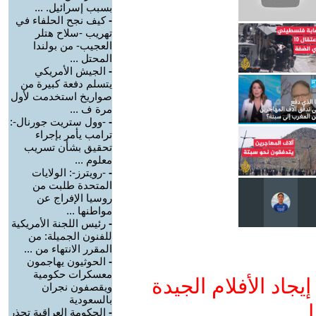
بسبب إسرائيل. ...
-
كيف نجح الحلفاء في
تهريب -سلاح هتلر
العجيب- من بولندا
المحتل ...
-
الجيش الأمريكي
يتسلم دفعة كبيرة من
صواريخ استخدمت لأول
مرة ف ...
-
-وول ستريت جورنال-:
ترامب يأمر بإجراء
تحقيق بشأن تسريب
معلوم ...
-
-رويترز-: الولايات
المتحدة طلبت من
روسيا الإفراج عن
مواطنها ...
-
رئيس اللجنة الأمريكية
للفنون الجميلة: من
المقرر الانتهاء من ...
-
الحوثيون يهاجمون
معسكرات حكومية
جاد الأفلام الجيدة
ويقصفون نجران
بالسعودية
ا
-
الحكومة العراقية تحذر