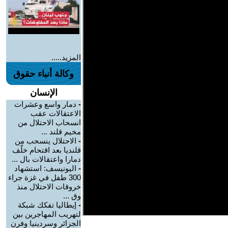
المزيد.....
وكالة أنباء حقوق
الإنسان
-
دمار واسع وعشرات
الاعتقالات عقب
انسحاب الاحتلال من
مخيم قلند ...
-
الاحتلال ينسحب من
قلنديا بعد اقتحام خلّف
دمارا واعتقالات بال ...
-
اليونيسف: استشهاد
300 طفل في غزة جراء
خروقات الاحتلال منذ
وق ...
-
إيطاليا تفكك شبكة
لتهريب المهاجرين بين
الجزائر وسردينيا وفرن