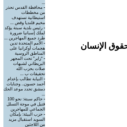
...
-
محافظة القدس تحذر
من مخططات
استيطانية تستهدف
مخيم قلنديا وقض ...
-
رئيس بلدية سبتة يؤكد
لملك إسبانيا ضرورة
طرد جميع المهاجرين ...
-
الأمم المتحدة تدين
حقوق الإنسان
هجمات أوكرانيا على
المناطق الروسية
-
“زاير” تحت المجهر
البريطاني لشبهات
صلات بحزب الله
تحقيقات ب ...
-
النيابة تطالب بإعدام
أحمد حسون.. وجنايات
دمشق تحدد موعد الحك
...
-
حاكم سبتة: نحو 100
قتيل في موجة التسلل
الجماعي للمهاجرين
-
حزب البيئة: بإمكان
السويد استقبال مزيد
من اللاجئين