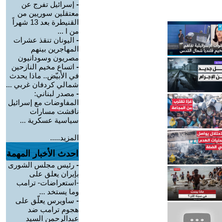
-
إسرائيل تفرج عن
معتقلين سوريين من
القنيطرة بعد 13 شهراً
من ا ...
-
اليونان تنقذ عشرات
المهاجرين بينهم
مصريون وسودانيون
-
اتساع مخيم النازحين
في الأبيّض.. ماذا يحدث
شمالي كردفان غربي ...
-
مصدر لبناني:
المفاوضات مع إسرائيل
ناقشت مسارات
سياسية عسكرية ...
المزيد.....
احدث الأخبار المهمة
-
رئيس مجلس الشورى
بإيران يعلق على
-استعراضات- ترامب
وما يستخد ...
-
ساويرس يعلّق على
هجوم ترامب ضد
عبدالرحمن السيد