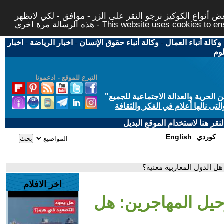
 أنواع الكوكيز نرجو النقر على الزر - موافق - لكي لاتظهر
This website uses cookies to ensure you ge
وكالة أنباء العمال
-
وكالة أنباء حقوق الإنسان
-
اخبار الرياضة
-
اخبار
لوم
التبرع للموقع - ادعمونا
حرية والعدالة الاجتماعية للجميع
"
تى نالها أعلام في الفكر والثقافة
قر هنا لاستخدام الموقع البديل
كوردي
English
هل الدول المغاربية معنية؟
اخر الافلام
رحيل المهاجرين: هل