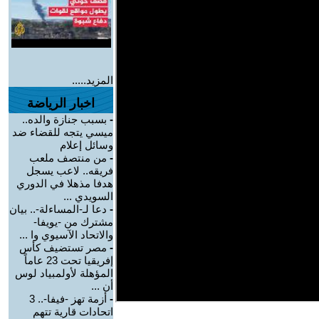
المزيد.....
اخبار الرياضة
-
بسبب جنازة والده..
ميسي يتجه للقضاء ضد
وسائل إعلام
-
من منتصف ملعب
فريقه.. لاعب يسجل
هدفا مذهلا في الدوري
السويدي ...
-
دعا لـ-المساءلة-.. بيان
مشترك من -يويفا-
والاتحاد الآسيوي وا ...
-
مصر تستضيف كأس
إفريقيا تحت 23 عاماً
المؤهلة لأولمبياد لوس
أن ...
-
أزمة تهز -فيفا-.. 3
اتحادات قارية تتهم