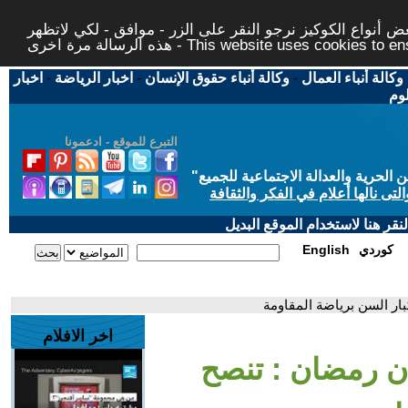
 أنواع الكوكيز نرجو النقر على الزر - موافق - لكي لاتظهر
This website uses cookies to ensure you ge
وكالة أنباء العمال
-
وكالة أنباء حقوق الإنسان
-
اخبار الرياضة
-
اخبار
لوم
التبرع للموقع - ادعمونا
حرية والعدالة الاجتماعية للجميع
"
تى نالها أعلام في الفكر والثقافة
قر هنا لاستخدام الموقع البديل
كوردي
English
ار السن برياضة المقاومة
اخر الافلام
ان رمضان : تنصح