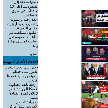
-
بينها صفقة إلى
السعودية.. أغلى 10
تعاقدات في سوق
الانتقالات ...
-
بعد رحلة برشلونة..
راشفورد يعود ليونايتد
بذكرى الرقم 14
-
مليون مشاهدة في
ساعات.. حقيقة تعزية
رونالدو لميسي بوفاة
والد ...
المزيد.....
احدث الأخبار المهمة
-
كنز أثري تحت البحر..
العثور على حطام
سفينة رومانية عمرها
أكث ...
-
رحلة تابعة لخطوط
ألاسكا الجوية تضطر
لإغلاق قمرة القيادة
بسبب ...
-
خبراء: الحصار
الأمريكي يشلَّ مركز