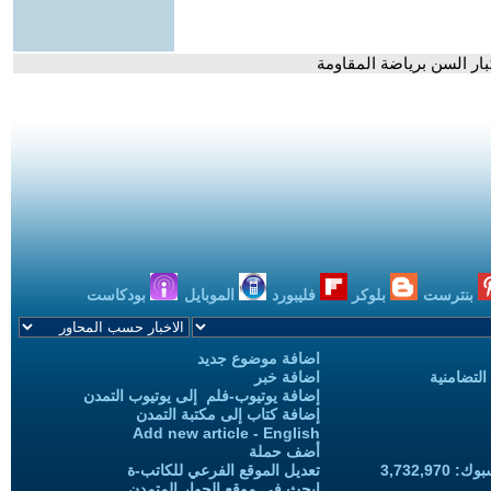
ار السن برياضة المقاومة
بنترست
بلوكر
فليبورد
الموبايل
بودكاست
اضافة موضوع جديد
التضامنية
اضافة خبر
إضافة يوتيوب-فلم إلى يوتيوب التمدن
إضافة كتاب إلى مكتبة التمدن
Add new article - English
أضف حملة
3,732,97
تعديل الموقع الفرعي للكاتب-ة
ابحث في موقع الحوار المتمدن