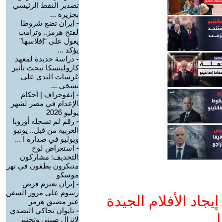
تصدير النفط الرئيسي
بجزيرة ...
-
إيران تضع شروطا
لفتح هرمز.. وترامب
يعول على “إفلاسها”
يؤكد ...
-
دراسة جديدة لمعهد
كارولينسكا تبحث تأثير
غرسات الثدي على
تشخي ...
-
إنفوجراف | أحكام
الإعدام في مصر لشهر
يوليو 2026
-
رقم لم تسجله أوروبا
الغربية من قبل.. يونيو
ويوليو في صدارة ا ...
-
استعراض لوح
التجديف: مشاركون
متنكرون يطفون في نهر
موسكو
-
إيران تعتزم فرض
رسوم على مرور السفن
جاد الأفلام الجيدة
عبر مضيق هرمز
-
تايوان تحاكي التصدي
ا
لإنزال صيني وتختبر