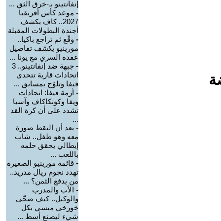
إنفانتينو بـ-خرق الثق ...
-
موعد كأس أفريقيا
2027.. كاف يكشف
أجندة البطولات المقبلة
-
وقّع ثم تراجع باكيا..
مورينيو يكشف تفاصيل
عقده السري مع يونا ...
-
جبهة ضد إنفانتينو.. 3
اتحادات قارية تتحدى
ة
فيفا وتلوّح بمسابق ...
-
أزمة فيفا: اتحادات
ويفا وكونكاكاف وآسيا
تشدد على أن كرة القد
...
-
بعد أن التقط صورة
معه وهو طفل.. شاب
إيطالي يحقق حلمه
باللعب ...
-
قائمة مورينيو الصغيرة
تهدد نجوم ريال مدريد..
من يدفع الثمن؟ ...
-
الأب والمدرب
والوكيل.. كيف ضحّى
خورخي ميسي بكل
شيء ليصنع أسط ...