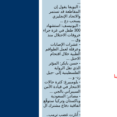
...
-
اليويفا يقول إن
المقاطعة قد تستمر
والاتحاد الإنجليزي
يسحب دع ...
-
اليونيسف: استشهاد
300 طفل في غزة جراء
خروقات الاحتلال منذ
وق ...
-
عشرات الإصابات
وعرقلة لعمل الطواقم
الطبية خلال اقتحام
الاحتل ...
-
حسن بايكر: المؤثر
الذي نقل الرواية
الفلسطينية إلى -جيل
ا
زد- و ...
-
بلومبيرغ: كثرة حالات
الانتحار في قيادة الأمن
السيبراني بالجي ...
-
مصادر: السعودية
وباكستان وتركيا ستوقّع
اتفاقية دفاع مشترك ال
...
-
أثارت غضب ترمب..