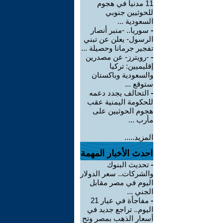
11 مدنياً في هجوم
للحوثيين جنوبي
السعودية ...
-
سوريا.. -منبر أنصار
الرسول- يعلن عن تبني
تفجير جرمانا وحصيلة ...
-
-رويترز- عن مصدرين
إقليميين: تركيا
والسعودية وباكستان
ستوقع ...
-
التحالف يجدد دعمه
للحكومة اليمنية عقب
هجوم الحوثيين على
مأرب ...
المزيد.....
احدث الأخبار المهمة
-
تحديث البنوك
والشركات.. سعر الدولار
اليوم في مصر مقابل
الجني ...
-
مفاجأة في عيار 21
اليوم.. تراجع جديد في
أسعار الذهب بمصر وتح