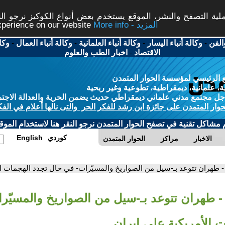
ة التصفح والنشر، الموقع يستخدم بعض أنواع الكوكيز نرجو النق
More info - المزيد
experience on our website
الفن
-
وكالة أنباء اليسار
-
وكالة أنباء العلمانية
-
وكالة أنباء العمال
-
وكا
الاقتصاد
-
اخبار الطب والعلوم
 الرئيسي لمؤسسة الحوار المتمدن
، علمانية، ديمقراطية، تطوعية وغير ربحية
ل مجتمع مدني علماني ديمقراطي حديث يضمن الحرية والعدالة الاجتم
حوار المتمدن على جائزة ابن رشد للفكر الحر والتى نالها أعلام في الفك
م مشاكل تقنية في تصفح الحوار المتمدن نرجو النقر هنا لاستخدام الموقع
كوردي
English
الاخبار
مراكز
الحوار المتمدن
- طهران تتوعد بـ-سيل من الصواريخ والمسيّرات- في حال تجدد الهجمات ال
- طهران تتوعد بـ-سيل من الصواريخ والمسيّر
 الأمريكية على إيران