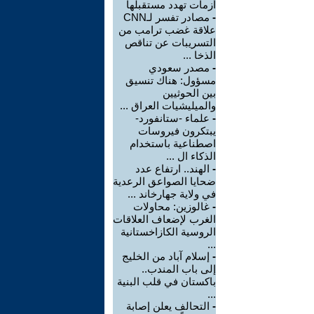
أزمات تهدد مستقبلها
-
مصادر تفسر لـCNN
علاقة غضب ترامب من
التسريبات عن تناقص
الذخا ...
-
مصدر سعودي
مسؤول: هناك تنسيق
بين الحوثيين
والميليشيات العراق ...
-
علماء -ستانفورد-
يبتكرون فيروسات
اصطناعية باستخدام
الذكاء ال ...
-
الهند.. ارتفاع عدد
ضحايا الصواعق الرعدية
في ولاية جهارخاند ...
-
غالوزين: محاولات
الغرب لإضعاف العلاقات
الروسية الكازاخستانية
...
-
إسلام آباد من الخليج
إلى باب المندب..
باكستان في قلب البنية
...
-
التحالف يعلن إصابة