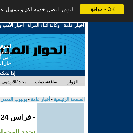
موافق - OK
لتوفير افضل خدمة لكم ولتسهيل عملي
أخبار عامة
-
وكالة أنباء المرأة
-
اخبار الأدب و
الموقع
يسارية
"من أج
حاز ال
إذا لديك
الزوار
اضافة/خدمات
بحث/الارشيف
الصفحة الرئيسية
-
أخبار عامة
-
يوتيوب التمدن
- فرانس 24
تجدد الهجمات