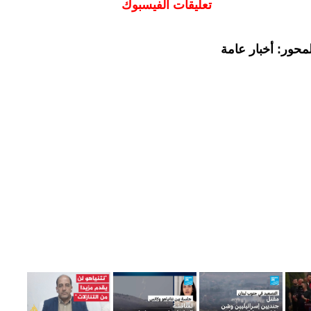
تعليقات الفيسبوك
محور: أخبار عامة