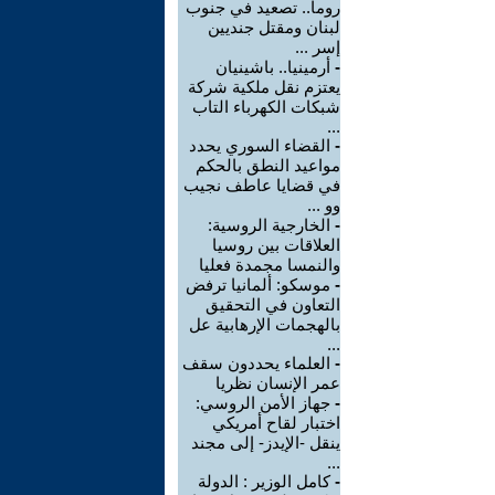
روما.. تصعيد في جنوب
لبنان ومقتل جنديين
إسر ...
-
أرمينيا.. باشينيان
يعتزم نقل ملكية شركة
شبكات الكهرباء التاب
...
-
القضاء السوري يحدد
مواعيد النطق بالحكم
في قضايا عاطف نجيب
وو ...
-
الخارجية الروسية:
العلاقات بين روسيا
والنمسا مجمدة فعليا
-
موسكو: ألمانيا ترفض
التعاون في التحقيق
بالهجمات الإرهابية عل
...
-
العلماء يحددون سقف
عمر الإنسان نظريا
-
جهاز الأمن الروسي:
اختبار لقاح أمريكي
ينقل -الإيدز- إلى مجند
...
-
كامل الوزير : الدولة