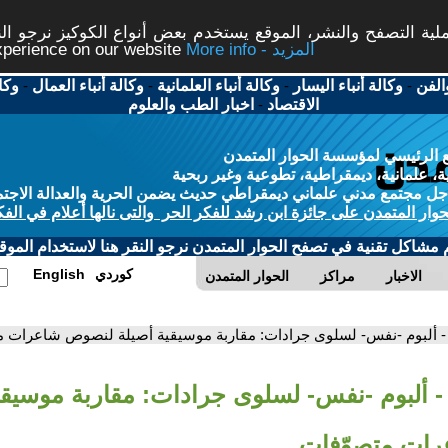
ة التصفح والنشر، الموقع يستخدم بعض أنواع الكوكيز نرجو النق
More info - المزيد
experience on our website
الفن
-
وكالة أنباء اليسار
-
وكالة أنباء العلمانية
-
وكالة أنباء العمال
-
وكا
الاقتصاد
-
اخبار الطب والعلوم
 الرئيسي لمؤسسة الحوار المتمدن
، علمانية، ديمقراطية، تطوعية وغير ربحية
ل مجتمع مدني علماني ديمقراطي حديث يضمن الحرية والعدالة الاجتم
حوار المتمدن على جائزة ابن رشد للفكر الحر والتى نالها أعلام في الفك
م مشاكل تقنية في تصفح الحوار المتمدن نرجو النقر هنا لاستخدام الموقع
كوردي
English
الاخبار
مراكز
الحوار المتمدن
- ألبوم -نفس- لسلوى جرادات: مقاربة موسيقية أصيلة لنصوص شاعرات م
- ألبوم -نفس- لسلوى جرادات: مقاربة موسيقي
ات متصوّفات