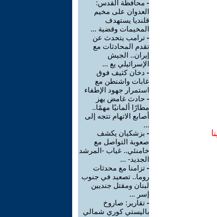
-
محافظة القدس:
العدوان على مخيم
قلنديا يستهدف
المخيمات وقضية ...
-
ترامب يتحدث عن
تقدم المحادثات مع
إيران.. الجيش
الإسرائيلي يع ...
-
دخان كثيف فوق
غابات واشنطن مع
استمرار جهود الإطفاء
-
حادث غامض يهز
مطارًا ألمانيًا مهمًا..
أصابع الاتهام تتجه إلى
...
ا
-
بزشكيان يكشف
صعوبة التواصل مع
خامنئي.. غياب -المرشد
الجديد- ...
-
تزامنا مع محدثات
روما.. تصعيد في جنوب
لبنان ومقتل جنديين
إسر ...
-
تقارير: صاروخ
باليستي كوري شمالي