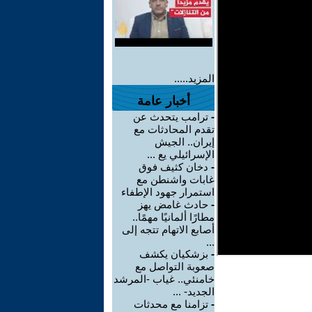
المزيد.....
أخبار عامة
-
ترامب يتحدث عن
تقدم المحادثات مع
إيران.. الجيش
الإسرائيلي يع ...
-
دخان كثيف فوق
غابات واشنطن مع
استمرار جهود الإطفاء
-
حادث غامض يهز
مطارًا ألمانيًا مهمًا..
أصابع الاتهام تتجه إلى
...
-
بزشكيان يكشف
صعوبة التواصل مع
خامنئي.. غياب -المرشد
الجديد- ...
-
تزامنا مع محدثات