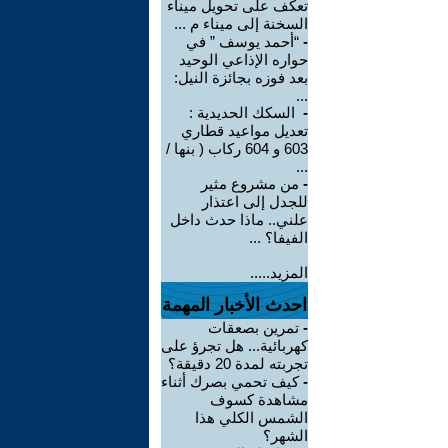
تعكف على تحويل ميناء
السخنة إلى ميناء م ...
-
“أحمد يوسف ” في
حواره الإذاعي الوحيد
بعد فوزه بجائزة النيل:
...
-
السكك الحديدية :
تعديل مواعيد قطاري
603 و 604 ركاب ( بنها /
...
-
من مشروع مثير
للجدل إلى اعتذار
علني.. ماذا حدث داخل
الفيفا؟ ...
المزيد.....
احدث الأخبار المهمة
-
تمرين بصعقات
كهربائية... هل تجرؤ على
تجربته لمدة 20 دقيقة؟
-
كيف تحمي بصرك أثناء
مشاهدة كسوف
الشمس الكلي هذا
الشهر؟