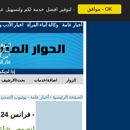
موافق - OK
لتوفير افضل خدمة لكم ولتسهيل عملي
أخبار عامة
-
وكالة أنباء المرأة
-
اخبار الأدب و
الموقع
يسارية
"من أج
حاز ال
إذا لديك
الزوار
اضافة/خدمات
بحث/الارشيف
الصفحة الرئيسية
-
أخبار عامة
-
يوتيوب التمدن
- فرانس 24
لنصوص شاعر