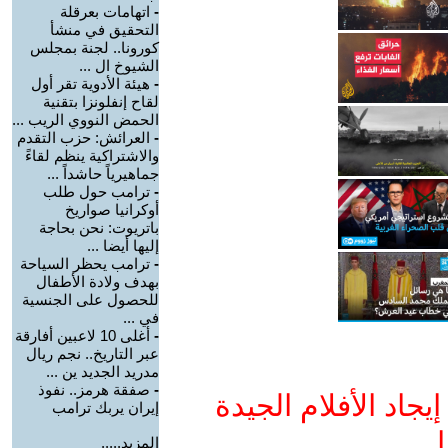
-
اتهامات بعرقلة
التحقيق في منشأ
كورونا.. لجنة بمجلس
الشيوخ ال ...
-
هيئة الأدوية تقر أول
لقاح إنفلونزا بتقنية
الحمض النووي الريب ...
-
العرائش: حزب التقدم
والاشتراكية ينظم لقاءً
جماهيرياً حاشداً ...
-
ترامب حول طلب
أوكرانيا صواريخ
باتريوت: نحن بحاجة
إليها أيضا ...
-
ترامب يحظر السياحة
بهدف ولادة الأطفال
للحصول على الجنسية
في ...
-
أغلى 10 لاعبين أفارقة
عبر التاريخ.. نجم ريال
مدريد الجديد ين ...
-
صفقة هرمز.. نفوذ
جاد الأفلام الجيدة
إيران يربك ترامب
ا
المزيد.....