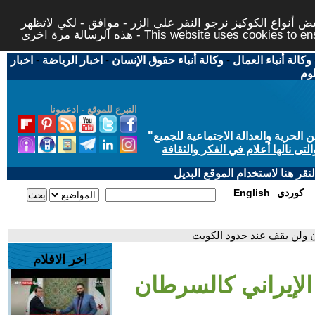
 أنواع الكوكيز نرجو النقر على الزر - موافق - لكي لاتظهر
This website uses cookies to ensure you ge
وكالة أنباء العمال
-
وكالة أنباء حقوق الإنسان
-
اخبار الرياضة
-
اخبار
لوم
التبرع للموقع - ادعمونا
حرية والعدالة الاجتماعية للجميع
"
تى نالها أعلام في الفكر والثقافة
قر هنا لاستخدام الموقع البديل
كوردي
English
ان ولن يقف عند حدود الكويت
اخر الافلام
الإيراني كالسرطان