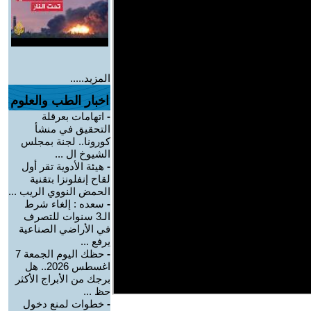
المزيد.....
اخبار الطب والعلوم
-
اتهامات بعرقلة
التحقيق في منشأ
كورونا.. لجنة بمجلس
الشيوخ ال ...
-
هيئة الأدوية تقر أول
لقاح إنفلونزا بتقنية
الحمض النووي الريب ...
-
سعده : إلغاء شرط
الـ3 سنوات للتصرف
في الأراضي الصناعية
يرفع ...
-
حظك اليوم الجمعة 7
اغسطس 2026.. هل
برجك من الأبراج الأكثر
حظ ...
-
خطوات لمنع دخول