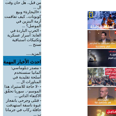
من قبل.. هل حان وقت
ال ...
-
«البحارة» وبيع
كوبونات.. كيف تفاقمت
أزمة البنزين في
الموصل؟ ...
-
الحرب الباردة في
الغابة: أسرار عسكرية
وتكتيكات استباقية
تستخ ...
المزيد.....
احدث الأخبار المهمة
-
مصدر دبلوماسي:
ألمانيا ستستخدم
أسلحة تقليدية في
المناورات ال ...
-
-لا حاجة للاستيراد هذا
الموسم-.. سوريا تحقّق
الاكتفاء الذاتي ...
-
قتلى وجرحى بانفجار
عبوة ناسفة استهدفت
حافلة ركاب في جرمانا
ب ...