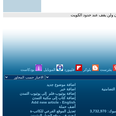
ان ولن يقف عند حدود الكويت
بنترست
بلوكر
فليبورد
الموبايل
بودكاست
اضافة موضوع جديد
التضامنية
اضافة خبر
إضافة يوتيوب-فلم إلى يوتيوب التمدن
إضافة كتاب إلى مكتبة التمدن
Add new article - English
أضف حملة
3,732,97
تعديل الموقع الفرعي للكاتب-ة
ابحث في موقع الحوار المتمدن