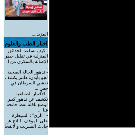
المزيد.....
اخبار الطب والعلوم
-
كيف تساعد الحدائق
المنزلية في تقليل خطر
الإصابة بالسكري من ا
...
-
تدهور الحالة الصحية
لجو بايدن: هانتر يكشف
تفشي السرطان في
جس ...
-
الأقمار الصناعية
تكشف عن تدهور كبير
لوضع ناقلة نفط جانحة
قبا ...
-
” الري” : السيطرة
على الموقف الناتج عن
حادث التسريب والانفجا
...