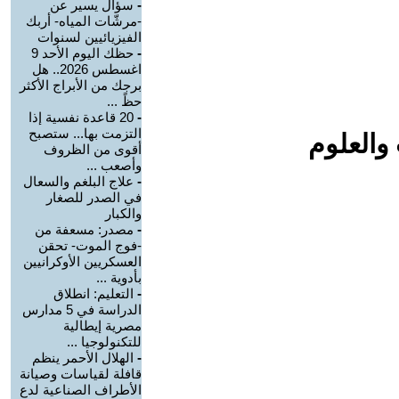
-
سؤال يسير عن
-مرشّات المياه- أربك
الفيزيائيين لسنوات
-
حظك اليوم الأحد 9
اغسطس 2026.. هل
برجك من الأبراج الأكثر
حظً ...
-
20 قاعدة نفسية إذا
التزمت بها... ستصبح
والعلوم
أقوى من الظروف
وأصعب ...
-
علاج البلغم والسعال
في الصدر للصغار
والكبار
-
مصدر: مسعفة من
-فوج الموت- تحقن
العسكريين الأوكرانيين
بأدوية ...
-
التعليم: انطلاق
الدراسة في 5 مدارس
مصرية إيطالية
للتكنولوجيا ...
-
الهلال الأحمر ينظم
قافلة لقياسات وصيانة
الأطراف الصناعية لدع