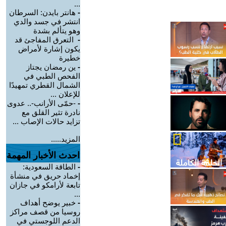
...
-
هانتر بايدن: السرطان
انتشر في جسد والدي
وهو يتألم بشدة
-
التعرق المفاجئ قد
يكون إشارة لأمراض
خطيرة
-
ين رمضان يجتاز
الفحص الطبي في
الشمال القطري تمهيدًا
للإعلان ...
-
-حمّى الأرانب-.. عدوى
نادرة تثير القلق مع
تزايد حالات الإصاب ...
المزيد.....
احدث الأخبار المهمة
-
الطاقة السعودية:
إخماد حريق في منشأة
تابعة لأرامكو في جازان
...
-
خبير يوضح أهداف
روسيا من قصف مراكز
الدعم اللوجستي في