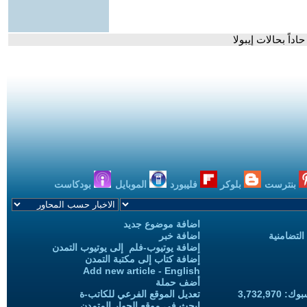
داً بحالات إيبولا
بنترست
بلوكر
فليبورد
الموبايل
بودكاست
اضافة موضوع جديد
التضامنية
اضافة خبر
إضافة يوتيوب-فلم إلى يوتيوب التمدن
إضافة كتاب إلى مكتبة التمدن
Add new article - English
أضف حملة
3,732,97
تعديل الموقع الفرعي للكاتب-ة
ابحث في موقع الحوار المتمدن