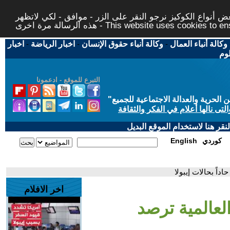
 أنواع الكوكيز نرجو النقر على الزر - موافق - لكي لاتظهر
This website uses cookies to ensure you ge
وكالة أنباء العمال
-
وكالة أنباء حقوق الإنسان
-
اخبار الرياضة
-
اخبار
لوم
التبرع للموقع - ادعمونا
حرية والعدالة الاجتماعية للجميع
"
تى نالها أعلام في الفكر والثقافة
قر هنا لاستخدام الموقع البديل
كوردي
English
داً بحالات إيبولا
اخر الافلام
لعالمية ترصد