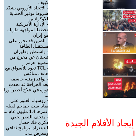
كييف
-
الاتحاد الأوروبي يشدّد
شروط توفير الحماية
للأوكرانيين
-
الإدارة الأمريكية
تخطط لمواجهة طويلة
مع إيران
-
الصين قد تحوز على
مستقبل الطاقة
-
واشنطن وطهران
تبحثان عن مخرج من
مضيق هرمز
-
TCL تعود للأسواق مع
هاتف منافس
-
نوافذ زمنية حاسمة
بعد الجراحة قد تحدث
ثورة في علاج أخطر أورا
...
-
روسيا.. العثور على
بقايا ست جماجم لفيلة
عمرها 1.4 مليون عام ...
-
متحف النصر يحيي
جاد الأفلام الجيدة
ذكرى فك حصار
لينينغراد ببرنامج ثقافي
ا
ومعرض ت ...