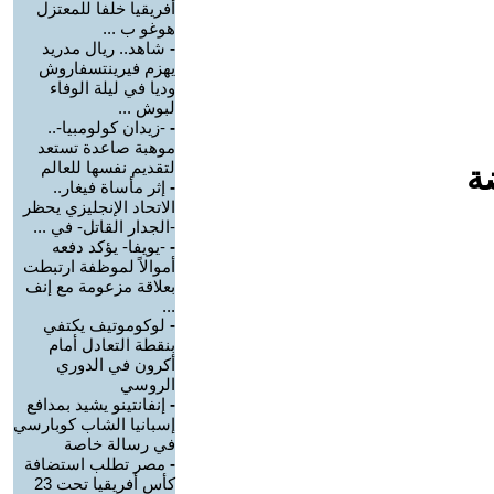
أفريقيا خلفا للمعتزل
هوغو ب ...
-
شاهد.. ريال مدريد
يهزم فيرينتسفاروش
وديا في ليلة الوفاء
لبوش ...
-
-زيدان كولومبيا-..
موهبة صاعدة تستعد
لتقديم نفسها للعالم
ة
-
إثر مأساة فيغار..
الاتحاد الإنجليزي يحظر
-الجدار القاتل- في ...
-
-يويفا- يؤكد دفعه
أموالاً لموظفة ارتبطت
بعلاقة مزعومة مع إنف
...
-
لوكوموتيف يكتفي
بنقطة التعادل أمام
أكرون في الدوري
الروسي
-
إنفانتينو يشيد بمدافع
إسبانيا الشاب كوبارسي
في رسالة خاصة
-
مصر تطلب استضافة
كأس أفريقيا تحت 23