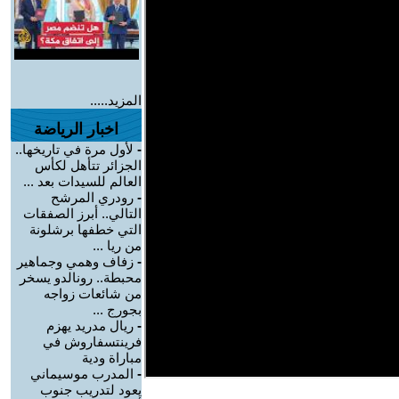
المزيد.....
اخبار الرياضة
-
لأول مرة في تاريخها..
الجزائر تتأهل لكأس
العالم للسيدات بعد ...
-
رودري المرشح
التالي.. أبرز الصفقات
التي خطفها برشلونة
من ريا ...
-
زفاف وهمي وجماهير
محبطة.. رونالدو يسخر
من شائعات زواجه
بجورج ...
-
ريال مدريد يهزم
فرينتسفاروش في
مباراة ودية
-
المدرب موسيماني
يعود لتدريب جنوب