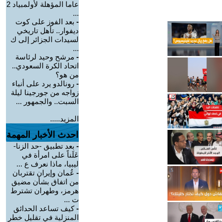
عاما المؤهلة لأولمبياد 2
...
-
بعد الفوز على كوت
ديفوار.. تأهل تاريخي
لسيدات الجزائر إلى ك
...
-
مرشح وحيد لرئاسة
اتحاد الكرة السعودي..
من هو؟
-
رونالدو يرد على أنباء
زواجه من جورجينا ليلة
السبت.. والجمهور ...
المزيد.....
احدث الأخبار المهمة
-
بعد تطبيق -حد الزنا-
عَلَناً على امرأة في
ليبيا، ماذا نعرف ع ...
-
عُمان وإيران تقتربان
من اتفاق بشأن مضيق
هرمز، وطهران تشترط
ت ...
-
كيف تساعد الحدائق
المنزلية في تقليل خطر