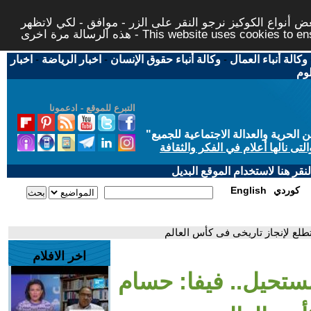
 أنواع الكوكيز نرجو النقر على الزر - موافق - لكي لاتظهر
This website uses cookies to ensure you ge
وكالة أنباء العمال
-
وكالة أنباء حقوق الإنسان
-
اخبار الرياضة
-
اخبار
لوم
التبرع للموقع - ادعمونا
حرية والعدالة الاجتماعية للجميع
"
تى نالها أعلام في الفكر والثقافة
قر هنا لاستخدام الموقع البديل
كوردي
English
طلع لإنجاز تاريخى فى كأس العالم
اخر الافلام
مستحيل.. فيفا: حسام