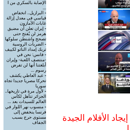
الإصابة بالسكري من ا
...
-
البرازيل.. انخفاض
قياسي في معدل إزالة
غابات الأمازون
-
إيران تعلن أن مضيق
هرمز لن يٌفتح حتى
تصحح واشنطن سلوكها
-
الضربات الروسية
تربك إمداد الناتو لكييف
-
فانس: نحن في
-منتصف اللعبة- وإيران
أبلغتنا أنها لن تفرض
رسوم ...
-
عبد العاطي يكشف
تحركا مصريا جديدا تجاه
سوريا
-
لأول مرة في تاريخها..
الجزائر تتأهل لكأس
العالم للسيدات بعد ...
-
منسوب نهر اللوار في
فرنسا ينخفض إلى
جاد الأفلام الجيدة
مستوى حرج بسبب
الجفاف
ا