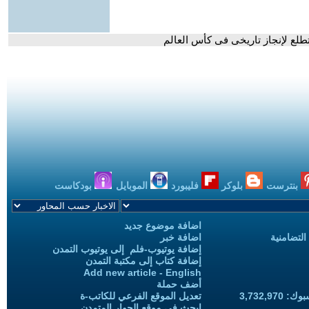
طلع لإنجاز تاريخى فى كأس العالم
بنترست
بلوكر
فليبورد
الموبايل
بودكاست
اضافة موضوع جديد
التضامنية
اضافة خبر
إضافة يوتيوب-فلم إلى يوتيوب التمدن
إضافة كتاب إلى مكتبة التمدن
Add new article - English
أضف حملة
3,732,97
تعديل الموقع الفرعي للكاتب-ة
ابحث في موقع الحوار المتمدن